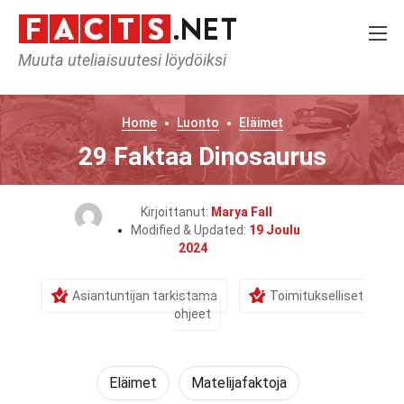
Muuta uteliaisuutesi löydöiksi
Home
Luonto
Eläimet
29 Faktaa Dinosaurus
Kirjoittanut:
Marya Fall
Modified & Updated:
19 Joulu
2024
Asiantuntijan tarkistama
Toimitukselliset
ohjeet
Eläimet
Matelijafaktoja