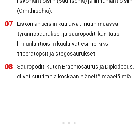
liskonlantioisiin (Saurischia) ja linnunlantioisiin
(Ornithischia).
07
Liskonlantioisiin kuuluivat muun muassa
tyrannosaurukset ja sauropodit, kun taas
linnunlantioisiin kuuluivat esimerkiksi
triceratopsit ja stegosaurukset.
08
Sauropodit, kuten Brachiosaurus ja Diplodocus,
olivat suurimpia koskaan eläneitä maaeläimiä.