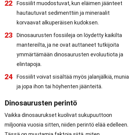
22
Fossiilit muodostuvat, kun eläimen jäänteet
hautautuvat sedimenttiin ja mineraalit
korvaavat alkuperäisen kudoksen.
23
Dinosaurusten fossiileja on löydetty kaikilta
mantereilta, ja ne ovat auttaneet tutkijoita
ymmärtämään dinosaurusten evoluutiota ja
elintapoja.
24
Fossiilit voivat sisältää myös jalanjälkiä, munia
ja jopa ihon tai höyhenten jäänteitä.
Dinosaurusten perintö
Vaikka dinosaurukset kuolivat sukupuuttoon
miljoonia vuosia sitten, niiden perintö elää edelleen.
Tässä on muutamia faktoja siitä, miten