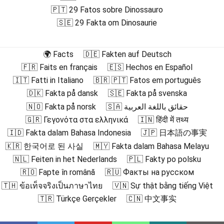
🇵🇹 29 Fatos sobre Dinossauro
🇸🇪 29 Fakta om Dinosaurie
🌍 Facts
🇩🇪 Fakten auf Deutsch
🇫🇷 Faits en français
🇪🇸 Hechos en Español
🇮🇹 Fatti in Italiano
🇧🇷 🇵🇹 Fatos em português
🇩🇰 Fakta på dansk
🇸🇪 Fakta på svenska
🇳🇴 Fakta på norsk
🇸🇦 حقائق باللغة العربية
🇬🇷 Γεγονότα στα ελληνικά
🇮🇳 हिंदी में तथ्य
🇮🇩 Fakta dalam Bahasa Indonesia
🇯🇵 日本語の事実
🇰🇷 한국어로 된 사실
🇲🇾 Fakta dalam Bahasa Melayu
🇳🇱 Feiten in het Nederlands
🇵🇱 Fakty po polsku
🇷🇴 Fapte în română
🇷🇺 Факты на русском
🇹🇭 ข้อเท็จจริงเป็นภาษาไทย
🇻🇳 Sự thật bằng tiếng Việt
🇹🇷 Türkçe Gerçekler
🇨🇳 中文事实