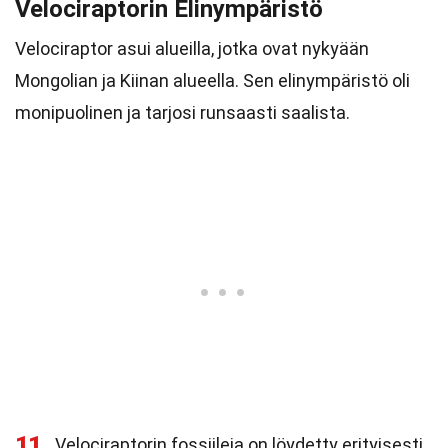
Velociraptorin Elinympäristö
Velociraptor asui alueilla, jotka ovat nykyään
Mongolian ja Kiinan alueella. Sen elinympäristö oli
monipuolinen ja tarjosi runsaasti saalista.
11
Velociraptorin fossiileja on löydetty erityisesti