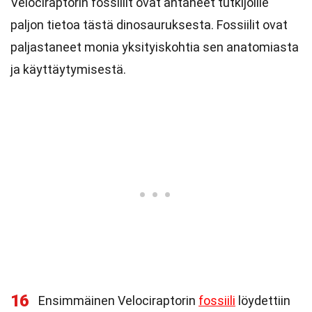
Velociraptorin fossiilit ovat antaneet tutkijoille
paljon tietoa tästä dinosauruksesta. Fossiilit ovat
paljastaneet monia yksityiskohtia sen anatomiasta
ja käyttäytymisestä.
16
Ensimmäinen Velociraptorin
fossiili
löydettiin