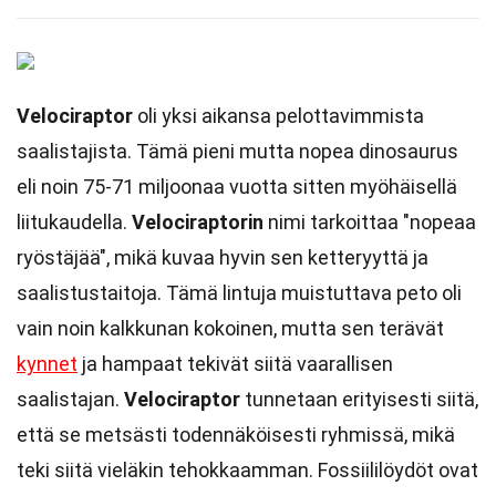
Velociraptor
oli yksi aikansa pelottavimmista
saalistajista. Tämä pieni mutta nopea dinosaurus
eli noin 75-71 miljoonaa vuotta sitten myöhäisellä
liitukaudella.
Velociraptorin
nimi tarkoittaa "nopeaa
ryöstäjää", mikä kuvaa hyvin sen ketteryyttä ja
saalistustaitoja. Tämä lintuja muistuttava peto oli
vain noin kalkkunan kokoinen, mutta sen terävät
kynnet
ja hampaat tekivät siitä vaarallisen
saalistajan.
Velociraptor
tunnetaan erityisesti siitä,
että se metsästi todennäköisesti ryhmissä, mikä
teki siitä vieläkin tehokkaamman. Fossiililöydöt ovat