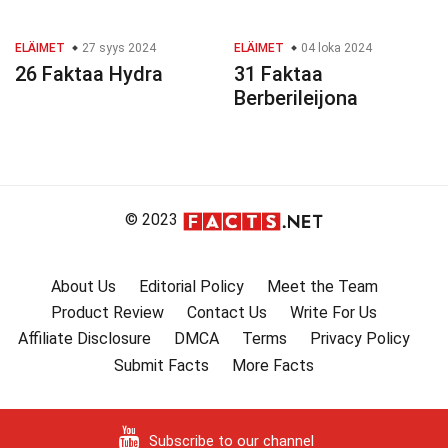
ELÄIMET
27 syys 2024
ELÄIMET
04 loka 2024
26 Faktaa Hydra
31 Faktaa
Berberileijona
© 2023
About Us
Editorial Policy
Meet the Team
Product Review
Contact Us
Write For Us
Affiliate Disclosure
DMCA
Terms
Privacy Policy
Submit Facts
More Facts
Subscribe to our channel