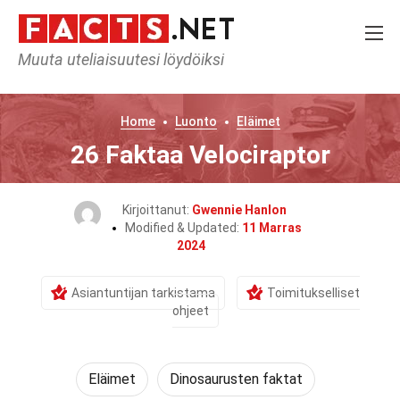
Muuta uteliaisuutesi löydöiksi
Home
Luonto
Eläimet
26 Faktaa Velociraptor
Kirjoittanut:
Gwennie Hanlon
Modified & Updated:
11 Marras
2024
Asiantuntijan tarkistama
Toimitukselliset
ohjeet
Eläimet
Dinosaurusten faktat