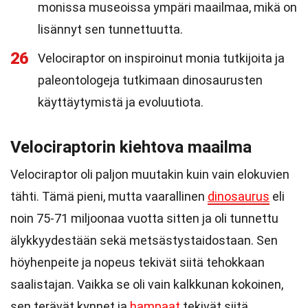
monissa museoissa ympäri maailmaa, mikä on
lisännyt sen tunnettuutta.
26
Velociraptor on inspiroinut monia tutkijoita ja
paleontologeja tutkimaan dinosaurusten
käyttäytymistä ja evoluutiota.
Velociraptorin kiehtova maailma
Velociraptor oli paljon muutakin kuin vain elokuvien
tähti. Tämä pieni, mutta vaarallinen
dinosaurus
eli
noin 75-71 miljoonaa vuotta sitten ja oli tunnettu
älykkyydestään sekä metsästystaidostaan. Sen
höyhenpeite ja nopeus tekivät siitä tehokkaan
saalistajan. Vaikka se oli vain kalkkunan kokoinen,
sen terävät kynnet ja
hampaat
tekivät siitä