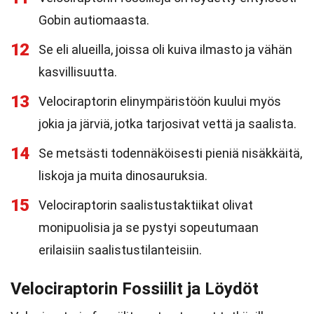
Gobin autiomaasta.
12
Se eli alueilla, joissa oli kuiva ilmasto ja vähän
kasvillisuutta.
13
Velociraptorin elinympäristöön kuului myös
jokia ja järviä, jotka tarjosivat vettä ja saalista.
14
Se metsästi todennäköisesti pieniä nisäkkäitä,
liskoja ja muita dinosauruksia.
15
Velociraptorin saalistustaktiikat olivat
monipuolisia ja se pystyi sopeutumaan
erilaisiin saalistustilanteisiin.
Velociraptorin Fossiilit ja Löydöt