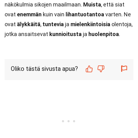
näkökulmia sikojen maailmaan.
Muista
, että siat
ovat
enemmän
kuin vain
lihantuotantoa
varten. Ne
ovat
älykkäitä
,
tuntevia
ja
mielenkiintoisia
olentoja,
jotka ansaitsevat
kunnioitusta
ja
huolenpitoa
.
Oliko tästä sivusta apua?