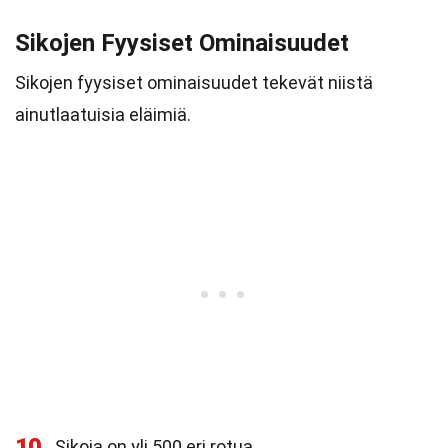
Sikojen Fyysiset Ominaisuudet
Sikojen fyysiset ominaisuudet tekevät niistä
ainutlaatuisia eläimiä.
10
Sikoja on yli 500 eri rotua.