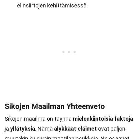
elinsiirtojen kehittämisessä.
Sikojen Maailman Yhteenveto
Sikojen maailma on täynnä
mielenkiintoisia faktoja
ja
yllätyksiä
. Nämä
älykkäät eläimet
ovat paljon
muutakin kuin vain maatilan asukkeja. Ne osaavat