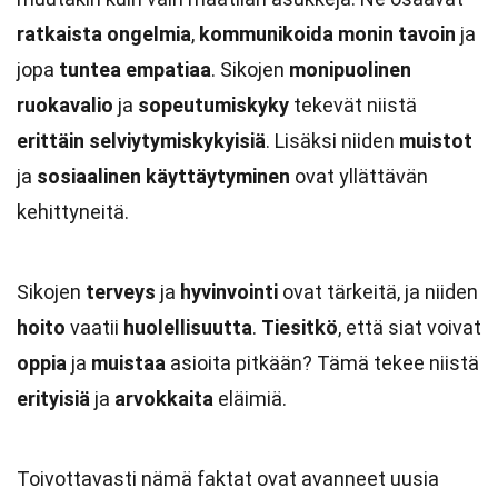
ratkaista ongelmia
,
kommunikoida monin tavoin
ja
jopa
tuntea empatiaa
. Sikojen
monipuolinen
ruokavalio
ja
sopeutumiskyky
tekevät niistä
erittäin selviytymiskykyisiä
. Lisäksi niiden
muistot
ja
sosiaalinen käyttäytyminen
ovat yllättävän
kehittyneitä.
Sikojen
terveys
ja
hyvinvointi
ovat tärkeitä, ja niiden
hoito
vaatii
huolellisuutta
.
Tiesitkö
, että siat voivat
oppia
ja
muistaa
asioita pitkään? Tämä tekee niistä
erityisiä
ja
arvokkaita
eläimiä.
Toivottavasti nämä faktat ovat avanneet uusia