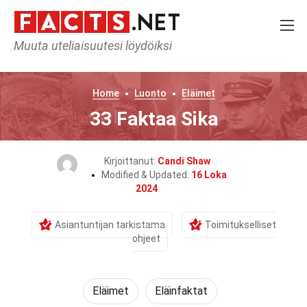
Muuta uteliaisuutesi löydöiksi
Home
Luonto
Eläimet
33 Faktaa Sika
Kirjoittanut:
Candi Shaw
Modified & Updated:
16 Loka
2024
Asiantuntijan tarkistama
Toimitukselliset
ohjeet
Eläimet
Eläinfaktat