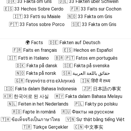
🇩🇰 33 Fakta om Gris
🇩🇪 33 Fakten über Schwein
🇪🇸 33 Hechos Sobre Cerdo
🇫🇷 33 Faits sur Cochon
🇮🇹 33 Fatti su Maiale
🇳🇴 33 Fakta om Gris
🇵🇹 33 Fatos sobre Porco
🇸🇪 33 Fakta om Gris
🌍 Facts
🇩🇪 Fakten auf Deutsch
🇫🇷 Faits en français
🇪🇸 Hechos en Español
🇮🇹 Fatti in Italiano
🇧🇷 🇵🇹 Fatos em português
🇩🇰 Fakta på dansk
🇸🇪 Fakta på svenska
🇳🇴 Fakta på norsk
🇸🇦 حقائق باللغة العربية
🇬🇷 Γεγονότα στα ελληνικά
🇮🇳 हिंदी में तथ्य
🇮🇩 Fakta dalam Bahasa Indonesia
🇯🇵 日本語の事実
🇰🇷 한국어로 된 사실
🇲🇾 Fakta dalam Bahasa Melayu
🇳🇱 Feiten in het Nederlands
🇵🇱 Fakty po polsku
🇷🇴 Fapte în română
🇷🇺 Факты на русском
🇹🇭 ข้อเท็จจริงเป็นภาษาไทย
🇻🇳 Sự thật bằng tiếng Việt
🇹🇷 Türkçe Gerçekler
🇨🇳 中文事实