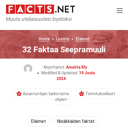
Muuta uteliaisuutesi löydöiksi
Home
Luonto
Eläimet
32 Faktaa Seepramuuli
Kirjoittanut:
Amalita Bly
Modified & Updated:
19 Joulu
2024
Asiantuntijan tarkistama
Toimitukselliset
ohjeet
Eläimet
Nisäkkäiden faktat