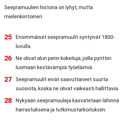
Seepramuulien historia on lyhyt, mutta
mielenkiintoinen.
25
Ensimmäiset seepramuulit syntyivät 1800-
luvulla.
26
Ne olivat alun perin kokeiluja, joilla pyrittiin
luomaan kestävämpiä työeläimiä.
27
Seepramuulit eivät saavuttaneet suurta
suosiota, koska ne olivat vaikeasti hallittavia.
28
Nykyään seepramuuleja kasvatetaan lähinnä
harrastuksena ja tutkimustarkoituksiin.