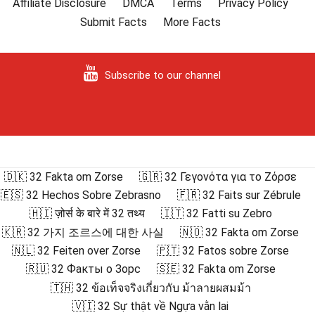
Affiliate Disclosure
DMCA
Terms
Privacy Policy
Submit Facts
More Facts
Subscribe to our channel
🇩🇰 32 Fakta om Zorse
🇬🇷 32 Γεγονότα για το Ζόρσε
🇪🇸 32 Hechos Sobre Zebrasno
🇫🇷 32 Faits sur Zébrule
🇭🇮 ज़ोर्स के बारे में 32 तथ्य
🇮🇹 32 Fatti su Zebro
🇰🇷 32 가지 조르스에 대한 사실
🇳🇴 32 Fakta om Zorse
🇳🇱 32 Feiten over Zorse
🇵🇹 32 Fatos sobre Zorse
🇷🇺 32 Факты о Зорс
🇸🇪 32 Fakta om Zorse
🇹🇭 32 ข้อเท็จจริงเกี่ยวกับ ม้าลายผสมม้า
🇻🇮 32 Sự thật về Ngựa vằn lai