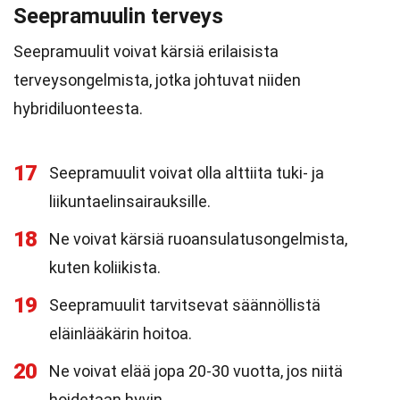
Seepramuulin terveys
Seepramuulit voivat kärsiä erilaisista
terveysongelmista, jotka johtuvat niiden
hybridiluonteesta.
17
Seepramuulit voivat olla alttiita tuki- ja
liikuntaelinsairauksille.
18
Ne voivat kärsiä ruoansulatusongelmista,
kuten koliikista.
19
Seepramuulit tarvitsevat säännöllistä
eläinlääkärin hoitoa.
20
Ne voivat elää jopa 20-30 vuotta, jos niitä
hoidetaan hyvin.