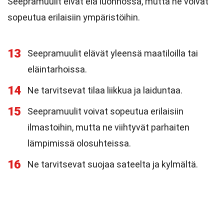
Seepramuulit eivät elä luonnossa, mutta ne voivat
sopeutua erilaisiin ympäristöihin.
13
Seepramuulit elävät yleensä maatiloilla tai
eläintarhoissa.
14
Ne tarvitsevat tilaa liikkua ja laiduntaa.
15
Seepramuulit voivat sopeutua erilaisiin
ilmastoihin, mutta ne viihtyvät parhaiten
lämpimissä olosuhteissa.
16
Ne tarvitsevat suojaa sateelta ja kylmältä.