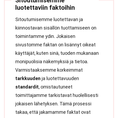
Sitoutumisemme
luotettaviin faktoihin
Sitoutumisemme luotettavan ja
kiinnostavan sisällön tuottamiseen on
toimintamme ydin. Jokaisen
sivustomme faktan on lisännyt oikeat
käyttäjät, kuten sinä, tuoden mukanaan
monipuolisia näkemyksiä ja tietoa.
Varmistaaksemme korkeimmat
tarkkuuden
ja luotettavuuden
standardit
, omistautuneet
toimittajamme tarkistavat huolellisesti
jokaisen lähetyksen. Tämä prosessi
takaa, että jakamamme faktat ovat