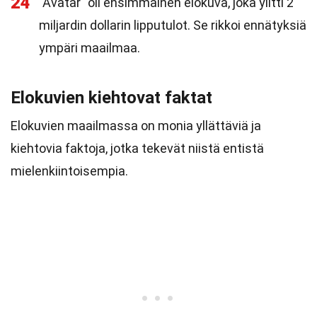
24
"Avatar" oli ensimmäinen elokuva, joka ylitti 2
miljardin dollarin lipputulot. Se rikkoi ennätyksiä
ympäri maailmaa.
Elokuvien kiehtovat faktat
Elokuvien maailmassa on monia yllättäviä ja
kiehtovia faktoja, jotka tekevät niistä entistä
mielenkiintoisempia.