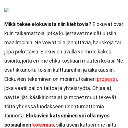
Mikä tekee elokuvista niin kiehtovia?
Elokuvat ovat
kuin taikamattoja, jotka kuljettavat meidät uusiin
maailmoihin. Ne voivat olla jännittäviä, hauskoja tai
jopa pelottavia. Elokuvien avulla voimme kokea
asioita, joita emme ehkä koskaan muuten kokisi. Ne
ovat ikkunoita toisiin kulttuureihin ja aikakausiin.
Elokuvien tekeminen on monimutkainen
prosessi
,
joka vaatii paljon taitoa ja yhteistyötä. Ohjaajat,
näyttelijät, käsikirjoittajat ja monet muut tekevät
töitä yhdessä luodakseen unohtumattomia
tarinoita.
Elokuvien katsominen voi olla myös
sosiaalinen
kokemus
, sillä usein katsomme niitä