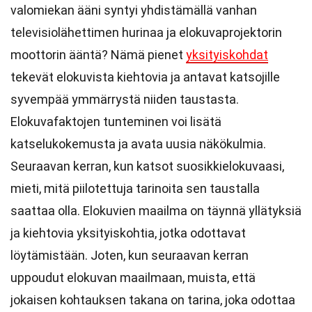
valomiekan ääni syntyi yhdistämällä vanhan
televisiolähettimen hurinaa ja elokuvaprojektorin
moottorin ääntä? Nämä pienet
yksityiskohdat
tekevät elokuvista kiehtovia ja antavat katsojille
syvempää ymmärrystä niiden taustasta.
Elokuvafaktojen tunteminen voi lisätä
katselukokemusta ja avata uusia näkökulmia.
Seuraavan kerran, kun katsot suosikkielokuvaasi,
mieti, mitä piilotettuja tarinoita sen taustalla
saattaa olla. Elokuvien maailma on täynnä yllätyksiä
ja kiehtovia yksityiskohtia, jotka odottavat
löytämistään. Joten, kun seuraavan kerran
uppoudut elokuvan maailmaan, muista, että
jokaisen kohtauksen takana on tarina, joka odottaa