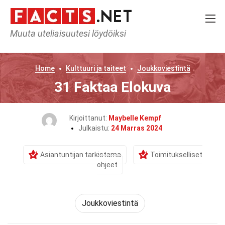
Muuta uteliaisuutesi löydöiksi
Home
Kulttuuri ja taiteet
Joukkoviestintä
31 Faktaa Elokuva
Kirjoittanut:
Maybelle Kempf
Julkaistu:
24 Marras 2024
Asiantuntijan tarkistama
Toimitukselliset
ohjeet
Joukkoviestintä