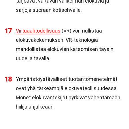
tarjoavat valtavan valikoiman elokuvia ja
sarjoja suoraan kotisohvalle.
17
Virtuaalitodellisuus
(VR) voi mullistaa
elokuvakokemuksen. VR-teknologia
mahdollistaa elokuvien katsomisen täysin
uudella tavalla.
18
Ympäristöystävälliset tuotantomenetelmät
ovat yhä tärkeämpiä elokuvateollisuudessa.
Monet elokuvantekijät pyrkivät vähentämään
hiilijalanjälkeään.