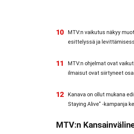
10
MTV:n vaikutus näkyy muoti
esittelyssä ja levittämises
11
MTV:n ohjelmat ovat vaikut
ilmaisut ovat siirtyneet osa
12
Kanava on ollut mukana edi
Staying Alive" -kampanja ke
MTV:n Kansainvälin