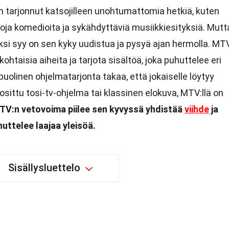
tarjonnut katsojilleen unohtumattomia hetkiä, kuten
oja komedioita ja sykähdyttäviä musiikkiesityksiä. Mutt
 Yksi syy on sen kyky uudistua ja pysyä ajan hermolla. MT
ohtaisia aiheita ja tarjota sisältöä, joka puhuttelee eri
uolinen ohjelmatarjonta takaa, että jokaiselle löytyy
osittu tosi-tv-ohjelma tai klassinen elokuva, MTV:llä on
TV:n vetovoima piilee sen kyvyssä yhdistää
viihde
ja
uttelee laajaa yleisöä.
Sisällysluettelo