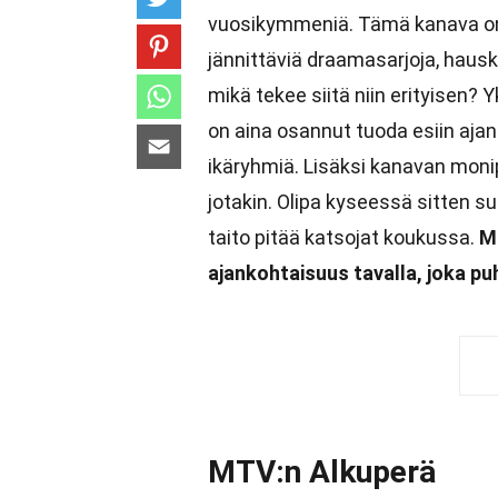
vuosikymmeniä. Tämä kanava on 
jännittäviä draamasarjoja, hausk
mikä tekee siitä niin erityisen?
on aina osannut tuoda esiin ajank
ikäryhmiä. Lisäksi kanavan monip
jotakin. Olipa kyseessä sitten su
taito pitää katsojat koukussa.
M
ajankohtaisuus tavalla, joka puh
MTV:n Alkuperä