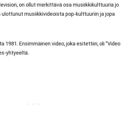
vision, on ollut merkittävä osa musiikkikulttuuria jo
lottunut musiikkivideoista pop-kulttuuriin ja jopa
a 1981. Ensimmäinen video, joka esitettiin, oli "Video
es-yhtyeeltä.