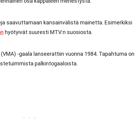
n olennainen osa kappaleen menestystä.
eja saavuttamaan kansainvälistä mainetta. Esimerkiksi
on
hyötyivät suuresti MTV:n suosiosta.
(VMA) -gaala lanseerattiin vuonna 1984. Tapahtuma on
stetuimmista palkintogaaloista.