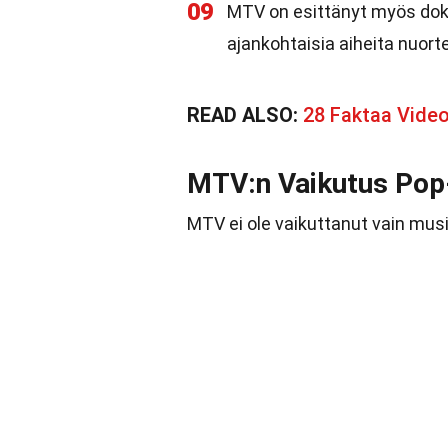
09
MTV on esittänyt myös dok
ajankohtaisia aiheita nuor
READ ALSO:
28 Faktaa Vide
MTV:n Vaikutus Pop-
MTV ei ole vaikuttanut vain musi