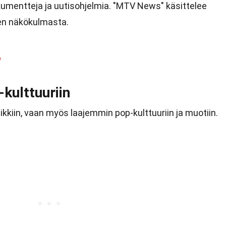
umentteja ja uutisohjelmia. "MTV News" käsittelee
ten näkökulmasta.
o
kulttuuriin
ikkiin, vaan myös laajemmin pop-kulttuuriin ja muotiin.