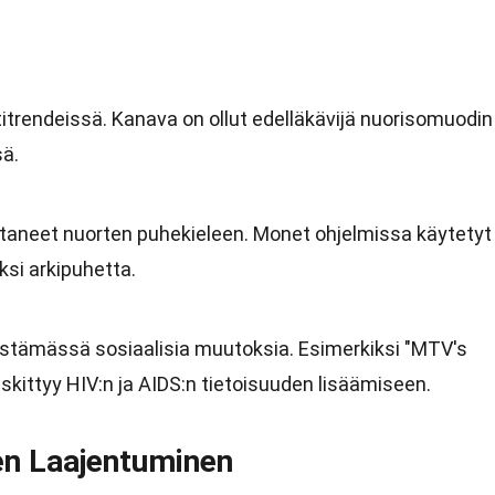
trendeissä. Kanava on ollut edelläkävijä nuorisomuodin
sä.
taneet nuorten puhekieleen. Monet ohjelmissa käytetyt
ksi arkipuhetta.
stämässä sosiaalisia muutoksia. Esimerkiksi "MTV's
skittyy HIV:n ja AIDS:n tietoisuuden lisäämiseen.
en Laajentuminen