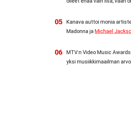
olleet enää vain lisä, vaa
05
Kanava auttoi monia artist
Madonna ja
Michael Jacks
06
MTV:n Video Music Awards 
yksi musiikkimaailman arvo