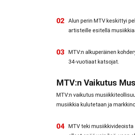
02
Alun perin MTV keskittyi pe
artisteille esitellä musiikki
03
MTV:n alkuperäinen kohdery
34-vuotiaat katsojat.
MTV:n Vaikutus Musi
MTV:n vaikutus musiikkiteollisuu
musiikkia kulutetaan ja markkin
04
MTV teki musiikkivideoista 