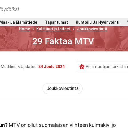
löydöiksi
Maa- Ja Elämätiede
Tapahtumat
Kuntoilu Ja Hyvinvointi
Home
Kulttuuri ja taiteet
Joukkoviestintä
29 Faktaa MTV
Modified & Updated:
24 Joulu 2024
Asiantuntijan tarkista
Joukkoviestintä
tun?
MTV on ollut suomalaisen viihteen kulmakivi jo