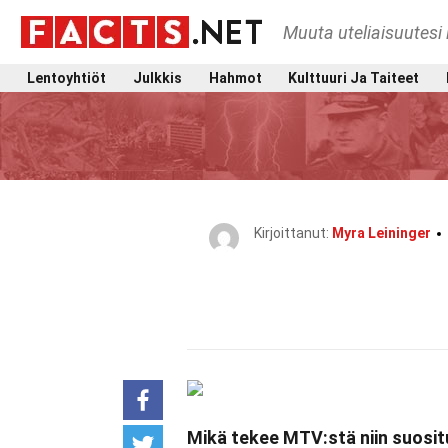
Muuta uteliaisuutesi 
Lentoyhtiöt
Julkkis
Hahmot
Kulttuuri Ja Taiteet
Kirjoittanut:
Myra Leininger
Mikä tekee MTV:stä niin suosi