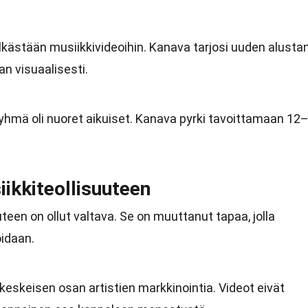
lkästään musiikkivideoihin. Kanava tarjosi uuden alusta
aan visuaalisesti.
hmä oli nuoret aikuiset. Kanava pyrki tavoittamaan 12
ikkiteollisuuteen
teen on ollut valtava. Se on muuttanut tapaa, jolla
oidaan.
keskeisen osan artistien markkinointia. Videot eivät