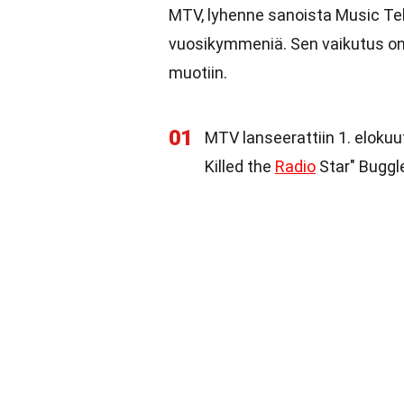
MTV, lyhenne sanoista Music Tele
vuosikymmeniä. Sen vaikutus on u
muotiin.
01
MTV lanseerattiin 1. elokuut
Killed the
Radio
Star" Buggl