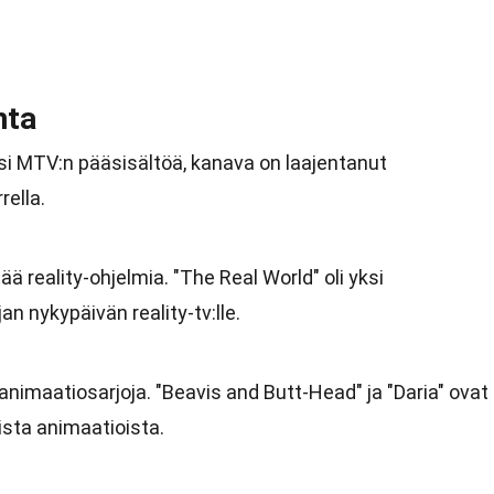
nta
ksi MTV:n pääsisältöä, kanava on laajentanut
rella.
ää reality-ohjelmia. "The Real World" oli yksi
an nykypäivän reality-tv:lle.
nimaatiosarjoja. "Beavis and Butt-Head" ja "Daria" ovat
sta animaatioista.