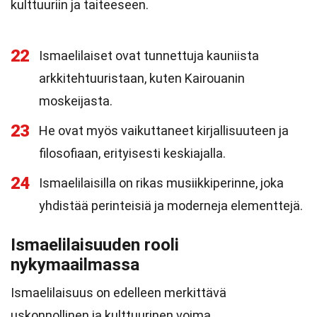
kulttuuriin ja taiteeseen.
22
Ismaelilaiset ovat tunnettuja kauniista
arkkitehtuuristaan, kuten Kairouanin
moskeijasta.
23
He ovat myös vaikuttaneet kirjallisuuteen ja
filosofiaan, erityisesti keskiajalla.
24
Ismaelilaisilla on rikas musiikkiperinne, joka
yhdistää perinteisiä ja moderneja elementtejä.
Ismaelilaisuuden rooli
nykymaailmassa
Ismaelilaisuus on edelleen merkittävä
uskonnollinen ja kulttuurinen voima