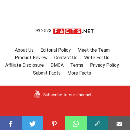
© 2023
About Us
Editorial Policy
Meet the Team
Product Review
Contact Us
Write For Us
Affiliate Disclosure
DMCA
Terms
Privacy Policy
Submit Facts
More Facts
Subscribe to our channel