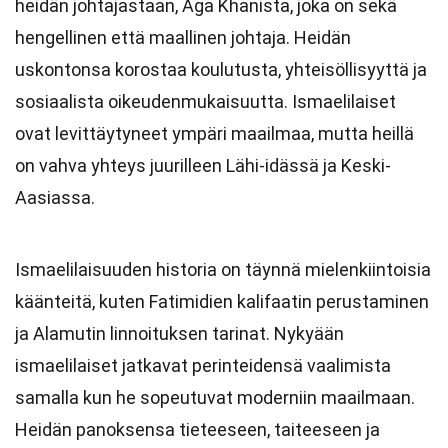
heidän johtajastaan, Aga Khanista, joka on sekä
hengellinen että maallinen johtaja. Heidän
uskontonsa korostaa koulutusta, yhteisöllisyyttä ja
sosiaalista oikeudenmukaisuutta. Ismaelilaiset
ovat levittäytyneet ympäri maailmaa, mutta heillä
on vahva yhteys juurilleen Lähi-idässä ja Keski-
Aasiassa.
Ismaelilaisuuden historia on täynnä mielenkiintoisia
käänteitä, kuten Fatimidien kalifaatin perustaminen
ja Alamutin linnoituksen tarinat. Nykyään
ismaelilaiset jatkavat perinteidensä vaalimista
samalla kun he sopeutuvat moderniin maailmaan.
Heidän panoksensa tieteeseen, taiteeseen ja