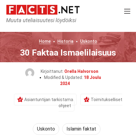
Muuta uteliaisuutesi löydöiksi
Home
Historia
Uskonto
30 Faktaa Ismaelilaisuus
Kirjoittanut:
Orella Halvorson
Modified & Updated:
18 Joulu
2024
Asiantuntijan tarkistama
Toimitukselliset
ohjeet
Uskonto
Islamin faktat