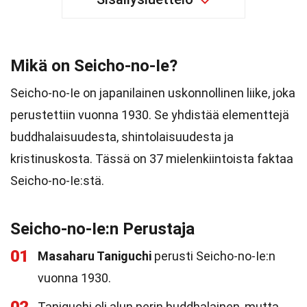
Mikä on Seicho-no-Ie?
Seicho-no-Ie on japanilainen uskonnollinen liike, joka
perustettiin vuonna 1930. Se yhdistää elementtejä
buddhalaisuudesta, shintolaisuudesta ja
kristinuskosta. Tässä on 37 mielenkiintoista faktaa
Seicho-no-Ie:stä.
Seicho-no-Ie:n Perustaja
01
Masaharu Taniguchi
perusti Seicho-no-Ie:n
vuonna 1930.
Taniguchi oli alun perin buddhalainen, mutta