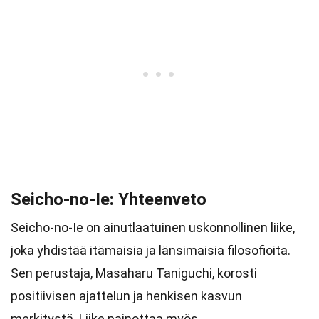
Seicho-no-Ie: Yhteenveto
Seicho-no-Ie on ainutlaatuinen uskonnollinen liike,
joka yhdistää itämaisia ja länsimaisia filosofioita.
Sen perustaja, Masaharu Taniguchi, korosti
positiivisen ajattelun ja henkisen kasvun
merkitystä. Liike painottaa myös