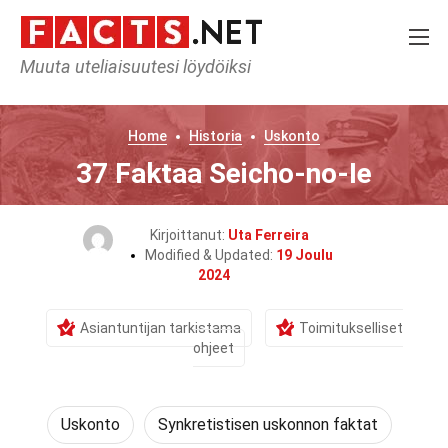
Muuta uteliaisuutesi löydöiksi
Home
Historia
Uskonto
37 Faktaa Seicho-no-Ie
Kirjoittanut:
Uta Ferreira
Modified & Updated:
19 Joulu
2024
Asiantuntijan tarkistama
Toimitukselliset
ohjeet
Uskonto
Synkretistisen uskonnon faktat