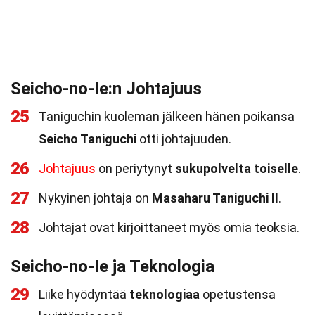
Seicho-no-Ie:n Johtajuus
25
Taniguchin kuoleman jälkeen hänen poikansa
Seicho Taniguchi
otti johtajuuden.
26
Johtajuus
on periytynyt
sukupolvelta toiselle
.
27
Nykyinen johtaja on
Masaharu Taniguchi II
.
28
Johtajat ovat kirjoittaneet myös omia teoksia.
Seicho-no-Ie ja Teknologia
29
Liike hyödyntää
teknologiaa
opetustensa