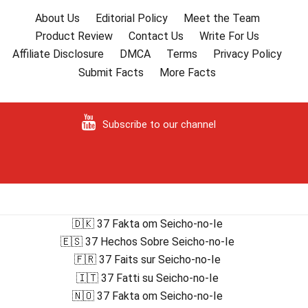
About Us
Editorial Policy
Meet the Team
Product Review
Contact Us
Write For Us
Affiliate Disclosure
DMCA
Terms
Privacy Policy
Submit Facts
More Facts
Subscribe to our channel
🇩🇰 37 Fakta om Seicho-no-Ie
🇪🇸 37 Hechos Sobre Seicho-no-Ie
🇫🇷 37 Faits sur Seicho-no-Ie
🇮🇹 37 Fatti su Seicho-no-Ie
🇳🇴 37 Fakta om Seicho-no-Ie