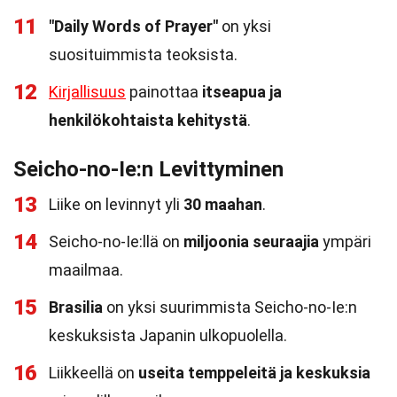
11
"Daily Words of Prayer"
on yksi
suosituimmista teoksista.
12
Kirjallisuus
painottaa
itseapua ja
henkilökohtaista kehitystä
.
Seicho-no-Ie:n Levittyminen
13
Liike on levinnyt yli
30 maahan
.
14
Seicho-no-Ie:llä on
miljoonia seuraajia
ympäri
maailmaa.
15
Brasilia
on yksi suurimmista Seicho-no-Ie:n
keskuksista Japanin ulkopuolella.
16
Liikkeellä on
useita temppeleitä ja keskuksia