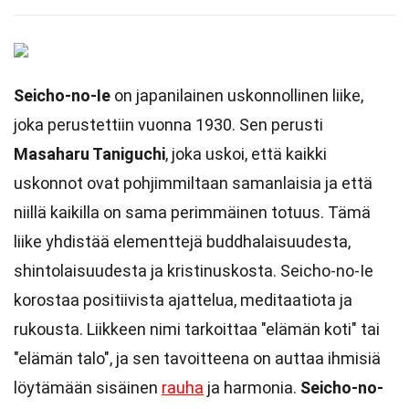
Seicho-no-Ie
on japanilainen uskonnollinen liike,
joka perustettiin vuonna 1930. Sen perusti
Masaharu Taniguchi
, joka uskoi, että kaikki
uskonnot ovat pohjimmiltaan samanlaisia ja että
niillä kaikilla on sama perimmäinen totuus. Tämä
liike yhdistää elementtejä buddhalaisuudesta,
shintolaisuudesta ja kristinuskosta. Seicho-no-Ie
korostaa positiivista ajattelua, meditaatiota ja
rukousta. Liikkeen nimi tarkoittaa "elämän koti" tai
"elämän talo", ja sen tavoitteena on auttaa ihmisiä
löytämään sisäinen
rauha
ja harmonia.
Seicho-no-