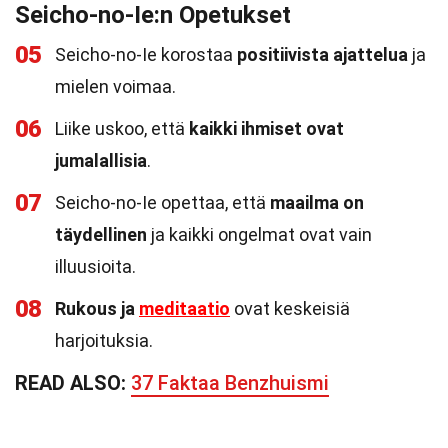
Seicho-no-Ie:n Opetukset
05
Seicho-no-Ie korostaa
positiivista ajattelua
ja
mielen voimaa.
06
Liike uskoo, että
kaikki ihmiset ovat
jumalallisia
.
07
Seicho-no-Ie opettaa, että
maailma on
täydellinen
ja kaikki ongelmat ovat vain
illuusioita.
08
Rukous ja
meditaatio
ovat keskeisiä
harjoituksia.
READ ALSO:
37 Faktaa Benzhuismi