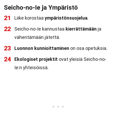
Seicho-no-Ie ja Ympäristö
21
Liike korostaa
ympäristönsuojelua
.
22
Seicho-no-Ie kannustaa
kierrättämään
ja
vähentämään jätettä.
23
Luonnon kunnioittaminen
on osa opetuksia.
24
Ekologiset projektit
ovat yleisiä Seicho-no-
Ie:n yhteisöissä.