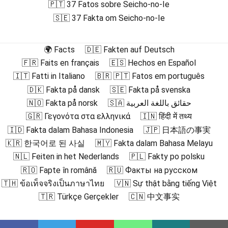
🇵🇹 37 Fatos sobre Seicho-no-Ie
🇸🇪 37 Fakta om Seicho-no-Ie
🌍 Facts
🇩🇪 Fakten auf Deutsch
🇫🇷 Faits en français
🇪🇸 Hechos en Español
🇮🇹 Fatti in Italiano
🇧🇷 🇵🇹 Fatos em português
🇩🇰 Fakta på dansk
🇸🇪 Fakta på svenska
🇳🇴 Fakta på norsk
🇸🇦 حقائق باللغة العربية
🇬🇷 Γεγονότα στα ελληνικά
🇮🇳 हिंदी में तथ्य
🇮🇩 Fakta dalam Bahasa Indonesia
🇯🇵 日本語の事実
🇰🇷 한국어로 된 사실
🇲🇾 Fakta dalam Bahasa Melayu
🇳🇱 Feiten in het Nederlands
🇵🇱 Fakty po polsku
🇷🇴 Fapte în română
🇷🇺 Факты на русском
🇹🇭 ข้อเท็จจริงเป็นภาษาไทย
🇻🇳 Sự thật bằng tiếng Việt
🇹🇷 Türkçe Gerçekler
🇨🇳 中文事实