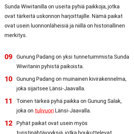
Sunda Wiwitanilla on useita pyhiä paikkoja, jotka
ovat tärkeitä uskonnon harjoittajille. Nämä paikat
ovat usein luonnonläheisiä ja niillä on historiallinen
merkitys.
09
Gunung Padang on yksi tunnetuimmista Sunda
Wiwitanin pyhistä paikoista.
10
Gunung Padang on muinainen kivirakennelma,
joka sijaitsee Länsi-Jaavalla.
11
Toinen tärkeä pyhä paikka on Gunung Salak,
joka on
tulivuori
Länsi-Jaavalla.
12
Pyhät paikat ovat usein myös
turistinähtävyyksiä, jotka houkuttelevat