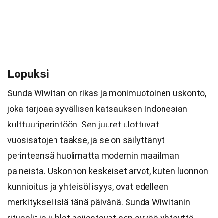
Lopuksi
Sunda Wiwitan on rikas ja monimuotoinen uskonto,
joka tarjoaa syvällisen katsauksen Indonesian
kulttuuriperintöön. Sen juuret ulottuvat
vuosisatojen taakse, ja se on säilyttänyt
perinteensä huolimatta modernin maailman
paineista. Uskonnon keskeiset arvot, kuten luonnon
kunnioitus ja yhteisöllisyys, ovat edelleen
merkityksellisiä tänä päivänä. Sunda Wiwitanin
rituaalit ja juhlat heijastavat sen syvää yhteyttä