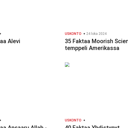
USKONTO
24 loka 2024
aa Alevi
35 Faktaa Moorish Scien
temppeli Amerikassa
USKONTO
aa Ansaaru Allah -
40 Faktaa Yhdistynyt