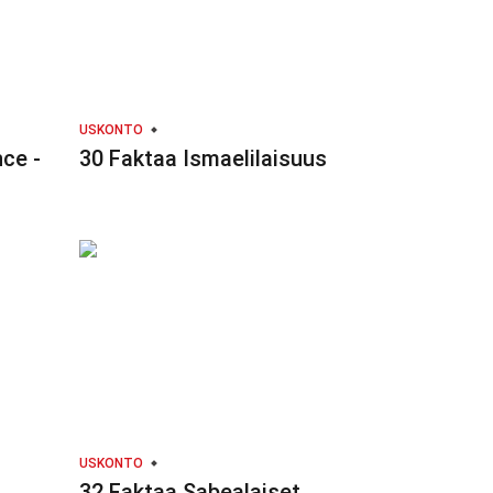
USKONTO
ce -
30 Faktaa Ismaelilaisuus
USKONTO
32 Faktaa Sabealaiset