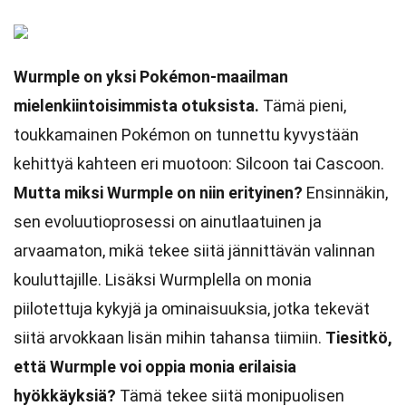
Wurmple on yksi Pokémon-maailman
mielenkiintoisimmista otuksista.
Tämä pieni,
toukkamainen Pokémon on tunnettu kyvystään
kehittyä kahteen eri muotoon: Silcoon tai Cascoon.
Mutta miksi Wurmple on niin erityinen?
Ensinnäkin,
sen evoluutioprosessi on ainutlaatuinen ja
arvaamaton, mikä tekee siitä jännittävän valinnan
kouluttajille. Lisäksi Wurmplella on monia
piilotettuja kykyjä ja ominaisuuksia, jotka tekevät
siitä arvokkaan lisän mihin tahansa tiimiin.
Tiesitkö,
että Wurmple voi oppia monia erilaisia
hyökkäyksiä?
Tämä tekee siitä monipuolisen