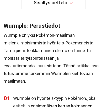
Sisällysluettelo
Wurmple: Perustiedot
Wurmple on yksi Pokémon-maailman
mielenkiintoisimmista hyönteis-Pokémoneista.
Tämä pieni, toukkamainen olento on tunnettu
monista erityispiirteistään ja
evoluutiomahdollisuuksistaan. Tässä artikkelissa
tutustumme tarkemmin Wurmplen kiehtovaan
maailmaan.
01
Wurmple on hyönteis-tyypin Pokémon, joka
esiteltiin ensimmäisen kerran kolmannen