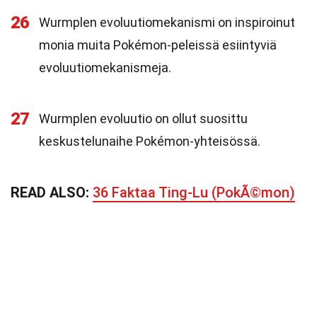
26
Wurmplen evoluutiomekanismi on inspiroinut
monia muita Pokémon-peleissä esiintyviä
evoluutiomekanismeja.
27
Wurmplen evoluutio on ollut suosittu
keskustelunaihe Pokémon-yhteisössä.
READ ALSO:
36 Faktaa Ting-Lu (PokÃ©mon)