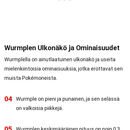
Wurmplen Ulkonäkö ja Ominaisuudet
Wurmplella on ainutlaatuinen ulkonäkö ja useita
mielenkiintoisia ominaisuuksia, jotka erottavat sen
muista Pokémoneista.
04
Wurmple on pieni ja punainen, ja sen selässä
on valkoisia piikkejä.
05
Wurmplen keskimääräinen pituus on noin 0,3