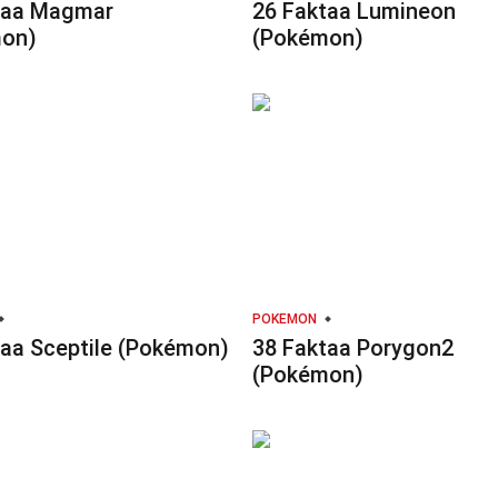
taa Magmar
26 Faktaa Lumineon
on)
(Pokémon)
POKEMON
taa Sceptile (Pokémon)
38 Faktaa Porygon2
(Pokémon)