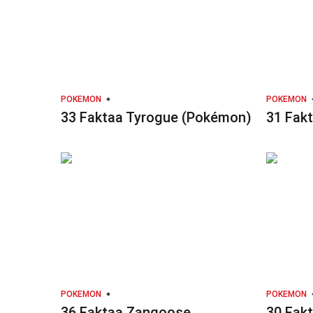
POKEMON
POKEMON
33 Faktaa Tyrogue (Pokémon)
31 Fak
POKEMON
POKEMON
36 Faktaa Zangoose
30 Fak