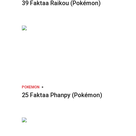
39 Faktaa Raikou (Pokémon)
POKEMON
25 Faktaa Phanpy (Pokémon)