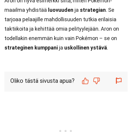
Aron on hyvä esimerkki siitä, miten Pokémon-
maailma yhdistää
luovuuden
ja
strategian
. Se
tarjoaa pelaajille mahdollisuuden tutkia erilaisia
taktiikoita ja kehittää omia pelityylejään. Aron on
todellakin enemmän kuin vain Pokémon – se on
strateginen kumppani
ja
uskollinen ystävä
.
Oliko tästä sivusta apua?