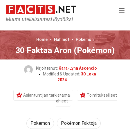
Muuta uteliaisuutesi löydöiksi
Home
Hahmot
Pokemon
30 Faktaa Aron (Pokémon)
Kirjoittanut:
Kara-Lynn Ascencio
Modified & Updated:
30 Loka
2024
Asiantuntijan tarkistama
Toimitukselliset
ohjeet
Pokemon
Pokémon Faktoja