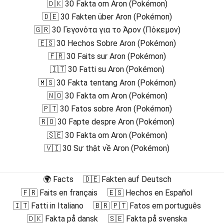
🇩🇰 30 Fakta om Aron (Pokémon)
🇩🇪 30 Fakten über Aron (Pokémon)
🇬🇷 30 Γεγονότα για το Άρον (Πόκεμον)
🇪🇸 30 Hechos Sobre Aron (Pokémon)
🇫🇷 30 Faits sur Aron (Pokémon)
🇮🇹 30 Fatti su Aron (Pokémon)
🇲🇸 30 Fakta tentang Aron (Pokémon)
🇳🇴 30 Fakta om Aron (Pokémon)
🇵🇹 30 Fatos sobre Aron (Pokémon)
🇷🇴 30 Fapte despre Aron (Pokémon)
🇸🇪 30 Fakta om Aron (Pokémon)
🇻🇮 30 Sự thật về Aron (Pokémon)
🌍 Facts
🇩🇪 Fakten auf Deutsch
🇫🇷 Faits en français
🇪🇸 Hechos en Español
🇮🇹 Fatti in Italiano
🇧🇷 🇵🇹 Fatos em português
🇩🇰 Fakta på dansk
🇸🇪 Fakta på svenska