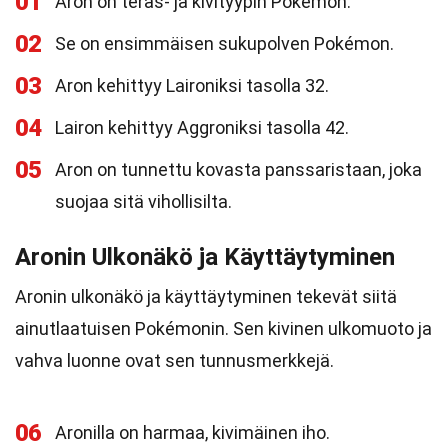
01
Aron on teräs- ja kivityypin Pokémon.
02
Se on ensimmäisen sukupolven Pokémon.
03
Aron kehittyy Laironiksi tasolla 32.
04
Lairon kehittyy Aggroniksi tasolla 42.
05
Aron on tunnettu kovasta panssaristaan, joka
suojaa sitä vihollisilta.
Aronin Ulkonäkö ja Käyttäytyminen
Aronin ulkonäkö ja käyttäytyminen tekevät siitä
ainutlaatuisen Pokémonin. Sen kivinen ulkomuoto ja
vahva luonne ovat sen tunnusmerkkejä.
06
Aronilla on harmaa, kivimäinen iho.