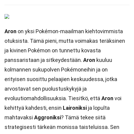
Aron
on yksi Pokémon-maailman kiehtovimmista
otuksista. Tämä pieni, mutta voimakas teräksinen
ja kivinen Pokémon on tunnettu kovasta
panssaristaan ja sitkeydestään.
Aron
kuuluu
kolmannen sukupolven Pokémoneihin ja on
erityisen suosittu pelaajien keskuudessa, jotka
arvostavat sen puolustuskykyjä ja
evoluutiomahdollisuuksia. Tiesitkö, että
Aron
voi
kehittyä kahdesti, ensin
Laironiksi
ja lopulta
mahtavaksi
Aggroniksi
? Tämä tekee siitä
strategisesti tärkeän monissa taisteluissa. Sen