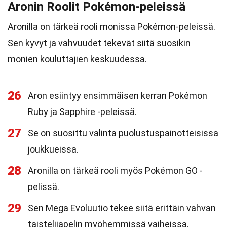
Aronin Roolit Pokémon-peleissä
Aronilla on tärkeä rooli monissa Pokémon-peleissä.
Sen kyvyt ja vahvuudet tekevät siitä suosikin
monien kouluttajien keskuudessa.
26
Aron esiintyy ensimmäisen kerran Pokémon
Ruby ja Sapphire -peleissä.
27
Se on suosittu valinta puolustuspainotteisissa
joukkueissa.
28
Aronilla on tärkeä rooli myös Pokémon GO -
pelissä.
29
Sen Mega Evoluutio tekee siitä erittäin vahvan
taistelijapelin myöhemmissä vaiheissa.