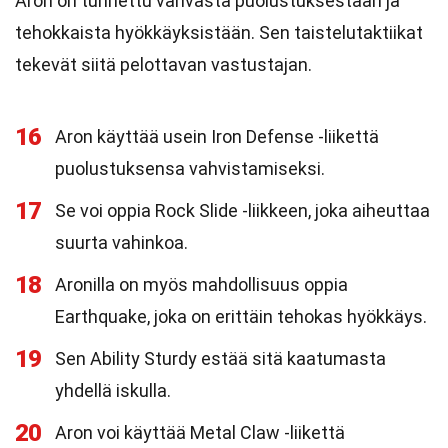
Aron on tunnettu vahvasta puolustuksestaan ja
tehokkaista hyökkäyksistään. Sen taistelutaktiikat
tekevät siitä pelottavan vastustajan.
16
Aron käyttää usein Iron Defense -liikettä
puolustuksensa vahvistamiseksi.
17
Se voi oppia Rock Slide -liikkeen, joka aiheuttaa
suurta vahinkoa.
18
Aronilla on myös mahdollisuus oppia
Earthquake, joka on erittäin tehokas hyökkäys.
19
Sen Ability Sturdy estää sitä kaatumasta
yhdellä iskulla.
20
Aron voi käyttää Metal Claw -liikettä