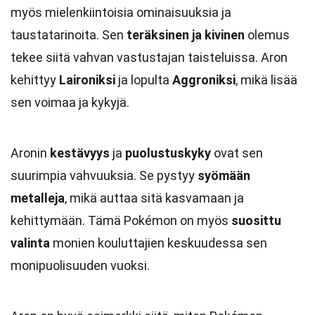
myös mielenkiintoisia ominaisuuksia ja
taustatarinoita. Sen
teräksinen ja kivinen
olemus
tekee siitä vahvan vastustajan taisteluissa. Aron
kehittyy
Laironiksi
ja lopulta
Aggroniksi
, mikä lisää
sen voimaa ja kykyjä.
Aronin
kestävyys
ja
puolustuskyky
ovat sen
suurimpia vahvuuksia. Se pystyy
syömään
metalleja
, mikä auttaa sitä kasvamaan ja
kehittymään. Tämä Pokémon on myös
suosittu
valinta
monien kouluttajien keskuudessa sen
monipuolisuuden vuoksi.