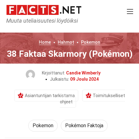
Muuta uteliaisuutesi löydöiksi
Home
Hahmot
Pokemon
38 Faktaa Skarmory (Pokémon)
Kirjoittanut:
Candie Wimberly
Julkaistu:
09 Joulu 2024
Asiantuntijan tarkistama
Toimitukselliset
ohjeet
Pokemon
Pokémon Faktoja