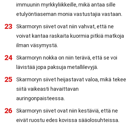
immuunin myrkkyliikkeille, mikä antaa sille
etulyöntiaseman monia vastustajia vastaan.
23
Skarmoryn siivet ovat niin vahvat, että ne
voivat kantaa raskaita kuormia pitkiä matkoja
ilman väsymystä.
24
Skarmoryn nokka on niin terävä, että se voi
lävistää jopa paksuja metallilevyjä.
25
Skarmoryn siivet heijastavat valoa, mikä tekee
siitä vaikeasti havaittavan
auringonpaisteessa.
26
Skarmoryn siivet ovat niin kestäviä, että ne
eivät ruostu edes kovissa sääolosuhteissa.