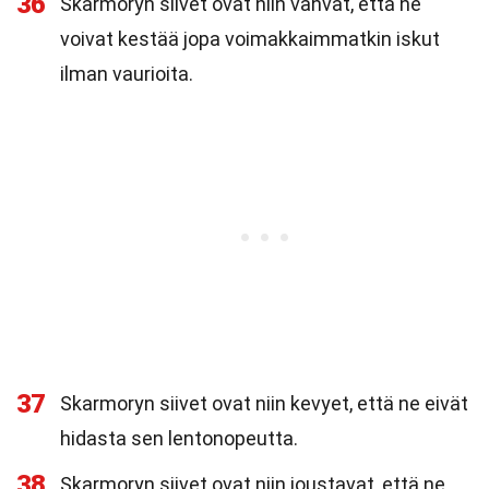
36
Skarmoryn siivet ovat niin vahvat, että ne
voivat kestää jopa voimakkaimmatkin iskut
ilman vaurioita.
37
Skarmoryn siivet ovat niin kevyet, että ne eivät
hidasta sen lentonopeutta.
38
Skarmoryn siivet ovat niin joustavat, että ne