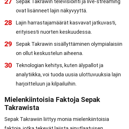
27
Sepak Takrawin televisiointi ja live-streaming
ovat lisänneet lajin näkyvyyttä.
28
Lajin harrastajamäärät kasvavat jatkuvasti,
erityisesti nuorten keskuudessa.
29
Sepak Takrawin sisällyttäminen olympialaisiin
on ollut keskustelun aiheena.
30
Teknologian kehitys, kuten älypallot ja
analytiikka, voi tuoda uusia ulottuvuuksia lajin
harjoitteluun ja kilpailuihin.
Mielenkiintoisia Faktoja Sepak
Takrawista
Sepak Takrawiin liittyy monia mielenkiintoisia
faktoja, jotka tekevät lajista ainutlaatuisen.