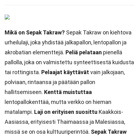
Mikä on Sepak Takraw?
Sepak Takraw on kiehtova
urheilulaji, joka yhdistää jalkapallon, lentopallon ja
akrobatian elementtejä.
Peliä pelataan
pienellä
pallolla, joka on valmistettu synteettisestä kuidusta
tai rottingista.
Pelaajat käyttävät
vain jalkojaan,
polviaan, rintaansa ja päätään pallon
hallitsemiseen.
Kenttä muistuttaa
lentopallokenttää, mutta verkko on hieman
matalampi.
Laji on erityisen suosittu
Kaakkois-
Aasiassa, erityisesti Thaimaassa ja Malesiassa,
missä se on osa kulttuuriperintöä.
Sepak Takraw