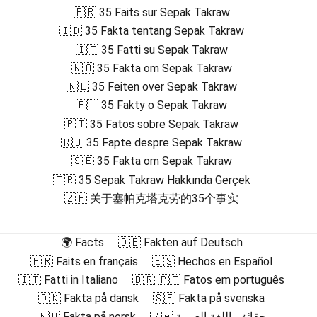
🇫🇷 35 Faits sur Sepak Takraw
🇮🇩 35 Fakta tentang Sepak Takraw
🇮🇹 35 Fatti su Sepak Takraw
🇳🇴 35 Fakta om Sepak Takraw
🇳🇱 35 Feiten over Sepak Takraw
🇵🇱 35 Fakty o Sepak Takraw
🇵🇹 35 Fatos sobre Sepak Takraw
🇷🇴 35 Fapte despre Sepak Takraw
🇸🇪 35 Fakta om Sepak Takraw
🇹🇷 35 Sepak Takraw Hakkında Gerçek
🇿🇭 关于塞帕克塔克劳的35个事实
🌍 Facts
🇩🇪 Fakten auf Deutsch
🇫🇷 Faits en français
🇪🇸 Hechos en Español
🇮🇹 Fatti in Italiano
🇧🇷 🇵🇹 Fatos em português
🇩🇰 Fakta på dansk
🇸🇪 Fakta på svenska
🇳🇴 Fakta på norsk
🇸🇦 حقائق باللغة العربية