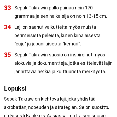
33
Sepak Takrawin pallo painaa noin 170
grammaa ja sen halkaisija on noin 13-15 cm.
34
Laji on saanut vaikutteita myös muista
perinteisistä peleistä, kuten kiinalaisesta
"cuju" ja japanilaisesta "kemari".
35
Sepak Takrawin suosio on inspiroinut myös
elokuvia ja dokumentteja, jotka esittelevät lajin
jännittäviä hetkiä ja kulttuurista merkitystä.
Lopuksi
Sepak Takraw on kiehtova laji, joka yhdistää
akrobatian, nopeuden ja strategian. Se on suosittu
erityisesti Kaakkois-Aasiassa, mutta sen suosio