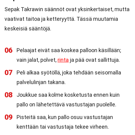
Sepak Takrawin säännöt ovat yksinkertaiset, mutta
vaativat taitoa ja ketteryyttä. Tässä muutamia
keskeisiä sääntöjä.
06
Pelaajat eivät saa koskea palloon käsillään;
vain jalat, polvet,
rinta
ja pää ovat sallittuja.
07
Peli alkaa syötöllä, joka tehdään seisomalla
palvelulinjan takana.
08
Joukkue saa kolme kosketusta ennen kuin
pallo on lähetettävä vastustajan puolelle.
09
Pisteitä saa, kun pallo osuu vastustajan
kenttään tai vastustaja tekee virheen.