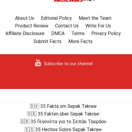
About Us
Editorial Policy
Meet the Team
Product Review
Contact Us
Write For Us
Affiliate Disclosure
DMCA
Terms
Privacy Policy
Submit Facts
More Facts
Subscribe to our channel
🇩🇰 35 Fakta om Sepak Takraw
🇩🇪 35 Fakten über Sepak Takraw
🇬🇷 35 Γεγονότα για το Σεπάκ Τακράου
🇪🇸 35 Hechos Sobre Sepak Takraw