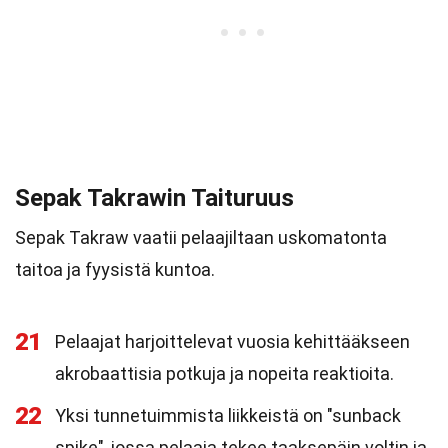
Sepak Takrawin Taituruus
Sepak Takraw vaatii pelaajiltaan uskomatonta
taitoa ja fyysistä kuntoa.
21
Pelaajat harjoittelevat vuosia kehittääkseen
akrobaattisia potkuja ja nopeita reaktioita.
22
Yksi tunnetuimmista liikkeistä on "sunback
spike", jossa pelaaja tekee taaksepäin voltin ja