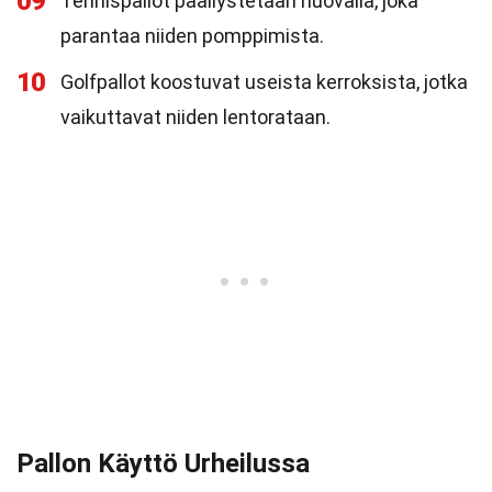
09
Tennispallot päällystetään huovalla, joka
parantaa niiden pomppimista.
10
Golfpallot koostuvat useista kerroksista, jotka
vaikuttavat niiden lentorataan.
Pallon Käyttö Urheilussa