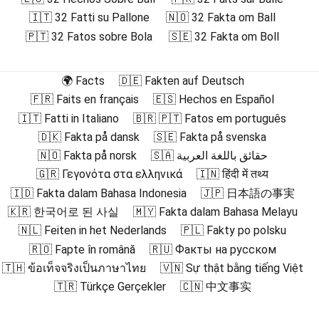
🇮🇹 32 Fatti su Pallone
🇳🇴 32 Fakta om Ball
🇵🇹 32 Fatos sobre Bola
🇸🇪 32 Fakta om Boll
🌍 Facts
🇩🇪 Fakten auf Deutsch
🇫🇷 Faits en français
🇪🇸 Hechos en Español
🇮🇹 Fatti in Italiano
🇧🇷 🇵🇹 Fatos em português
🇩🇰 Fakta på dansk
🇸🇪 Fakta på svenska
🇳🇴 Fakta på norsk
🇸🇦 حقائق باللغة العربية
🇬🇷 Γεγονότα στα ελληνικά
🇮🇳 हिंदी में तथ्य
🇮🇩 Fakta dalam Bahasa Indonesia
🇯🇵 日本語の事実
🇰🇷 한국어로 된 사실
🇲🇾 Fakta dalam Bahasa Melayu
🇳🇱 Feiten in het Nederlands
🇵🇱 Fakty po polsku
🇷🇴 Fapte în română
🇷🇺 Факты на русском
🇹🇭 ข้อเท็จจริงเป็นภาษาไทย
🇻🇳 Sự thật bằng tiếng Việt
🇹🇷 Türkçe Gerçekler
🇨🇳 中文事实