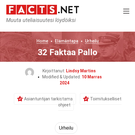
Muuta uteliaisuutesi löydöiksi
Home
Elämäntapa
Urheilu
32 Faktaa Pallo
Kirjoittanut:
Lindsy Martins
Modified & Updated:
10 Marras
2024
Asiantuntijan tarkistama
Toimitukselliset
ohjeet
Urheilu