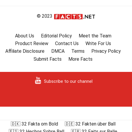
© 2023
About Us
Editorial Policy
Meet the Team
Product Review
Contact Us
Write For Us
Affiliate Disclosure
DMCA
Terms
Privacy Policy
Submit Facts
More Facts
Subscribe to our channel
🇩🇰 32 Fakta om Bold
🇩🇪 32 Fakten über Ball
🇪🇸 32 Hechos Sobre Ball
🇫🇷 32 Faits sur Balle