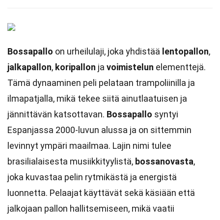
Bossapallo
on urheilulaji, joka yhdistää
lentopallon
,
jalkapallon
,
koripallon
ja
voimistelun
elementtejä.
Tämä dynaaminen peli pelataan trampoliinilla ja
ilmapatjalla, mikä tekee siitä ainutlaatuisen ja
jännittävän katsottavan.
Bossapallo
syntyi
Espanjassa 2000-luvun alussa ja on sittemmin
levinnyt ympäri maailmaa. Lajin nimi tulee
brasilialaisesta musiikkityylistä,
bossanovasta
,
joka kuvastaa pelin rytmikästä ja energistä
luonnetta. Pelaajat käyttävät sekä käsiään että
jalkojaan pallon hallitsemiseen, mikä vaatii