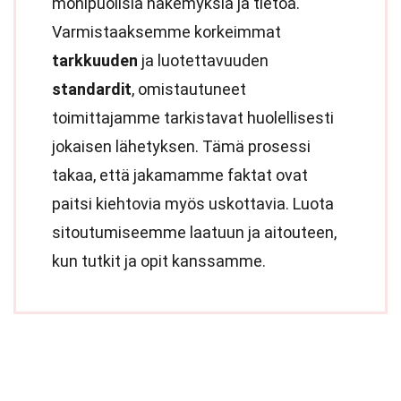
monipuolisia näkemyksiä ja tietoa.
Varmistaaksemme korkeimmat
tarkkuuden
ja luotettavuuden
standardit
, omistautuneet
toimittajamme tarkistavat huolellisesti
jokaisen lähetyksen. Tämä prosessi
takaa, että jakamamme faktat ovat
paitsi kiehtovia myös uskottavia. Luota
sitoutumiseemme laatuun ja aitouteen,
kun tutkit ja opit kanssamme.