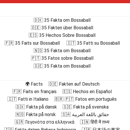
🇩🇰 35 Fakta om Bossaball
🇩🇪 35 Fakten über Bossaball
🇪🇸 35 Hechos Sobre Bossaball
🇫🇷 35 Faits sur Bossaball
🇮🇹 35 Fatti su Bossaball
🇳🇴 35 Fakta om Bossaball
🇵🇹 35 Fatos sobre Bossaball
🇸🇪 35 Fakta om Bossaball
🌍 Facts
🇩🇪 Fakten auf Deutsch
🇫🇷 Faits en français
🇪🇸 Hechos en Español
🇮🇹 Fatti in Italiano
🇧🇷 🇵🇹 Fatos em português
🇩🇰 Fakta på dansk
🇸🇪 Fakta på svenska
🇳🇴 Fakta på norsk
🇸🇦 حقائق باللغة العربية
🇬🇷 Γεγονότα στα ελληνικά
🇮🇳 हिंदी में तथ्य
🇮🇩 Fakta dalam Bahasa Indonesia
🇯🇵 日本語の事実