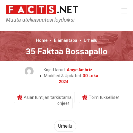
Muuta uteliaisuutesi löydöiksi
Home
Elämäntapa
Urheilu
35 Faktaa Bossapallo
Kirjoittanut:
Amye Ambriz
Modified & Updated:
30 Loka
2024
Asiantuntijan tarkistama
Toimitukselliset
ohjeet
Urheilu