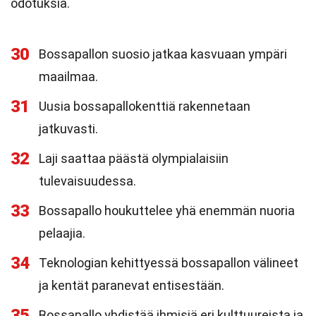
odotuksia.
30
Bossapallon suosio jatkaa kasvuaan ympäri
maailmaa.
31
Uusia bossapallokenttiä rakennetaan
jatkuvasti.
32
Laji saattaa päästä olympialaisiin
tulevaisuudessa.
33
Bossapallo houkuttelee yhä enemmän nuoria
pelaajia.
34
Teknologian kehittyessä bossapallon välineet
ja kentät paranevat entisestään.
35
Bossapallo yhdistää ihmisiä eri kulttuureista ja