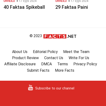
URHEILU
17 syys 2024
URHEILU
17 syys 2024
40 Faktaa Spikeball
29 Faktaa Paini
© 2023
About Us
Editorial Policy
Meet the Team
Product Review
Contact Us
Write For Us
Affiliate Disclosure
DMCA
Terms
Privacy Policy
Submit Facts
More Facts
Subscribe to our channel