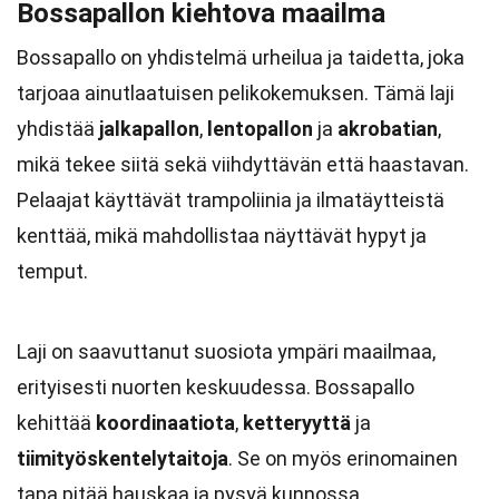
Bossapallon kiehtova maailma
Bossapallo on yhdistelmä urheilua ja taidetta, joka
tarjoaa ainutlaatuisen pelikokemuksen. Tämä laji
yhdistää
jalkapallon
,
lentopallon
ja
akrobatian
,
mikä tekee siitä sekä viihdyttävän että haastavan.
Pelaajat käyttävät trampoliinia ja ilmatäytteistä
kenttää, mikä mahdollistaa näyttävät hypyt ja
temput.
Laji on saavuttanut suosiota ympäri maailmaa,
erityisesti nuorten keskuudessa. Bossapallo
kehittää
koordinaatiota
,
ketteryyttä
ja
tiimityöskentelytaitoja
. Se on myös erinomainen
tapa pitää hauskaa ja pysyä kunnossa.