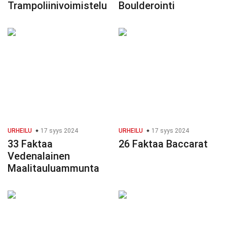
Trampoliinivoimistelu
Boulderointi
URHEILU
17 syys 2024
URHEILU
17 syys 2024
33 Faktaa
26 Faktaa Baccarat
Vedenalainen
Maalitauluammunta