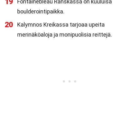
19
Fontainebleau Ranskassa on kuuluisa
boulderointipaikka.
20
Kalymnos Kreikassa tarjoaa upeita
merinäköaloja ja monipuolisia reittejä.