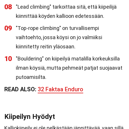
08
"Lead climbing" tarkoittaa sitä, että kiipeilijä
kiinnittää köyden kallioon edetessään.
09
"Top-rope climbing" on turvallisempi
vaihtoehto, jossa köysi on jo valmiiksi
kiinnitetty reitin yläosaan.
10
"Bouldering" on kiipeilyä matalilla korkeuksilla
ilman köysiä, mutta pehmeät patjat suojaavat
putoamisilta.
READ ALSO:
32 Faktaa Enduro
Kiipeilyn Hyödyt
Kalliokiipeily ei ole pelkästään jännittävää, vaan sillä