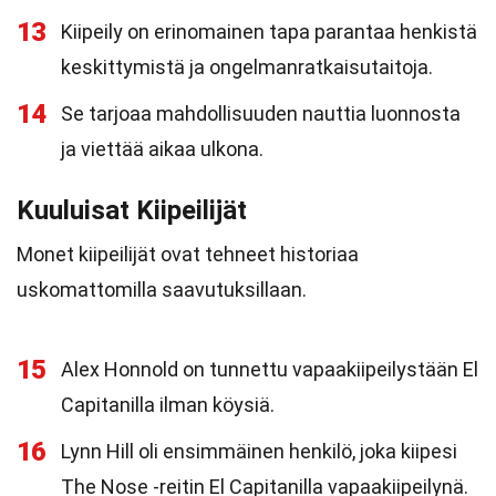
13
Kiipeily on erinomainen tapa parantaa henkistä
keskittymistä ja ongelmanratkaisutaitoja.
14
Se tarjoaa mahdollisuuden nauttia luonnosta
ja viettää aikaa ulkona.
Kuuluisat Kiipeilijät
Monet kiipeilijät ovat tehneet historiaa
uskomattomilla saavutuksillaan.
15
Alex Honnold on tunnettu vapaakiipeilystään El
Capitanilla ilman köysiä.
16
Lynn Hill oli ensimmäinen henkilö, joka kiipesi
The Nose -reitin El Capitanilla vapaakiipeilynä.