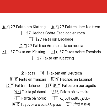
🇩🇰 27 Fakta om Klatring
🇩🇪 27 Fakten über Klettern
🇪🇸 27 Hechos Sobre Escalada en roca
🇫🇷 27 Faits sur Escalade
🇮🇹 27 Fatti su Arrampicata su roccia
🇳🇴 27 Fakta om Klatring
🇵🇹 27 Fatos sobre Escalada
🇸🇪 27 Fakta om Klättring
🌍 Facts
🇩🇪 Fakten auf Deutsch
🇫🇷 Faits en français
🇪🇸 Hechos en Español
🇮🇹 Fatti in Italiano
🇧🇷 🇵🇹 Fatos em português
🇩🇰 Fakta på dansk
🇸🇪 Fakta på svenska
🇳🇴 Fakta på norsk
🇸🇦 حقائق باللغة العربية
🇬🇷 Γεγονότα στα ελληνικά
🇮🇳 हिंदी में तथ्य