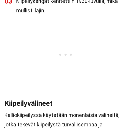
03
Kiipeilykengät kehitettiin 1930-luvulla, mikä
mullisti lajin.
Kiipeilyvälineet
Kalliokiipeilyssä käytetään monenlaisia välineitä,
jotka tekevät kiipeilystä turvallisempaa ja