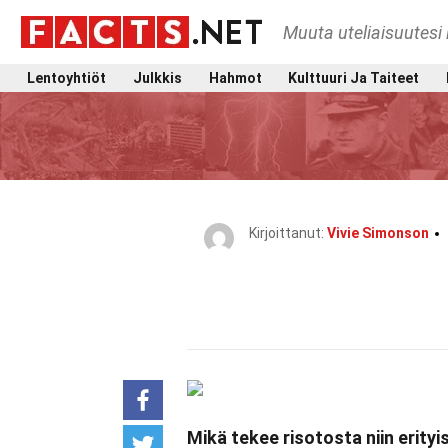
Muuta uteliaisuutesi 
Lentoyhtiöt
Julkkis
Hahmot
Kulttuuri Ja Taiteet
Kirjoittanut:
Vivie Simonson
Mikä tekee risotosta niin erityi