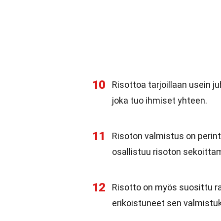
10
Risottoa tarjoillaan usein ju
joka tuo ihmiset yhteen.
11
Risoton valmistus on perint
osallistuu risoton sekoitt
12
Risotto on myös suosittu rav
erikoistuneet sen valmistu