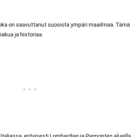
i, joka on saavuttanut suosiota ympäri maailmaa. Tämä
akua ja historiaa.
Italiassa, erityisesti Lombardian ja Piemonten alueilla.