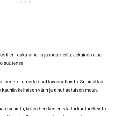
ti eri raaka-aineilla ja mausteilla. Jokainen alue
koisuutensa.
si tunnetuimmista risottovariaatioista. Se sisältää
 kauniin keltaisen värin ja ainutlaatuisen maun.
an sienistä, kuten herkkusienistä tai kantarelleista.