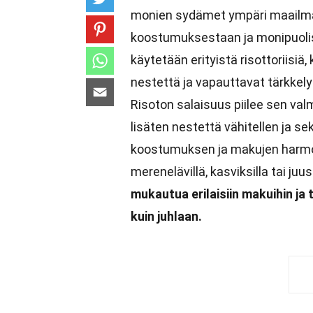
monien sydämet ympäri maailma
koostumuksestaan ja monipuoli
käytetään erityistä risottoriisiä,
nestettä ja vapauttavat tärkkel
Risoton salaisuus piilee sen val
lisäten nestettä vähitellen ja s
koostumuksen ja makujen harmoni
merenelävillä, kasviksilla tai juus
mukautua erilaisiin makuihin ja t
kuin juhlaan.