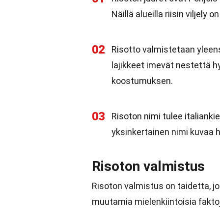
Näillä alueilla riisin viljely
02
Risotto valmistetaan yleensä
lajikkeet imevät nestettä hy
koostumuksen.
03
Risoton nimi tulee italiankie
yksinkertainen nimi kuvaa 
Risoton valmistus
Risoton valmistus on taidetta, jok
muutamia mielenkiintoisia fakto