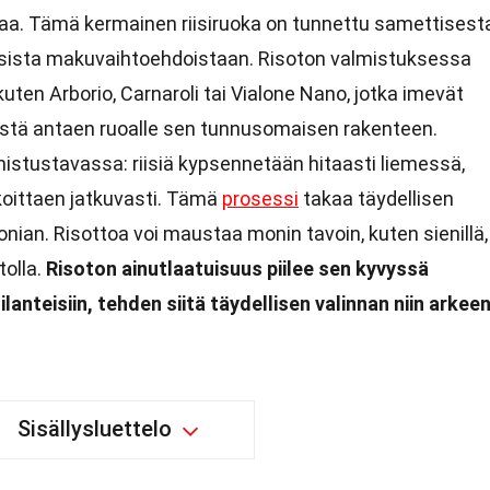
a. Tämä kermainen riisiruoka on tunnettu samettisest
sista makuvaihtoehdoistaan. Risoton valmistuksessa
 kuten Arborio, Carnaroli tai Vialone Nano, jotka imevät
ystä antaen ruoalle sen tunnusomaisen rakenteen.
mistustavassa: riisiä kypsennetään hitaasti liemessä,
ekoittaen jatkuvasti. Tämä
prosessi
takaa täydellisen
an. Risottoa voi maustaa monin tavoin, kuten sienillä,
tolla.
Risoton ainutlaatuisuus piilee sen kyvyssä
ilanteisiin, tehden siitä täydellisen valinnan niin arkee
Sisällysluettelo