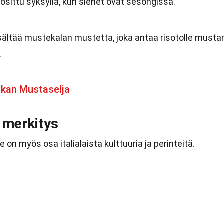
osittu syksyllä, kun sienet ovat sesongissa.
isältää mustekalan mustetta, joka antaa risotolle musta
.
ikan Mustaselja
 merkitys
e on myös osa italialaista kulttuuria ja perinteitä.