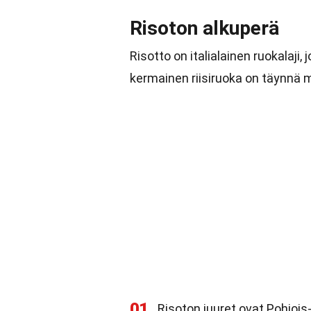
Risoton alkuperä
Risotto on italialainen ruokalaj
kermainen riisiruoka on täynnä m
01
Risoton juuret ovat Pohjois-