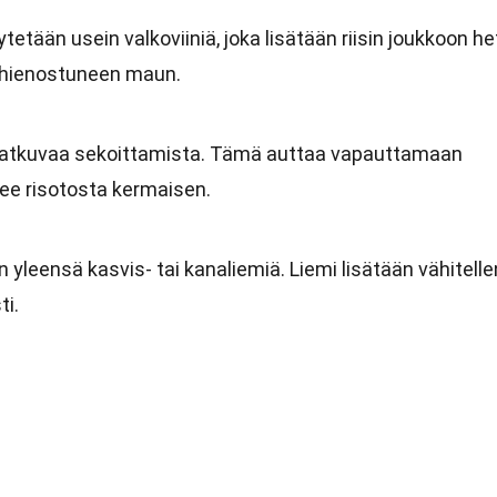
tään usein valkoviiniä, joka lisätään riisin joukkoon he
le hienostuneen maun.
i jatkuvaa sekoittamista. Tämä auttaa vapauttamaan
ekee risotosta kermaisen.
yleensä kasvis- tai kanaliemiä. Liemi lisätään vähitelle
ti.