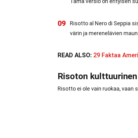
Tämä versio on erityisen su
09
Risotto al Nero di Seppia s
värin ja merenelävien maun
READ ALSO:
29 Faktaa Amer
Risoton kulttuurinen
Risotto ei ole vain ruokaa, vaan s