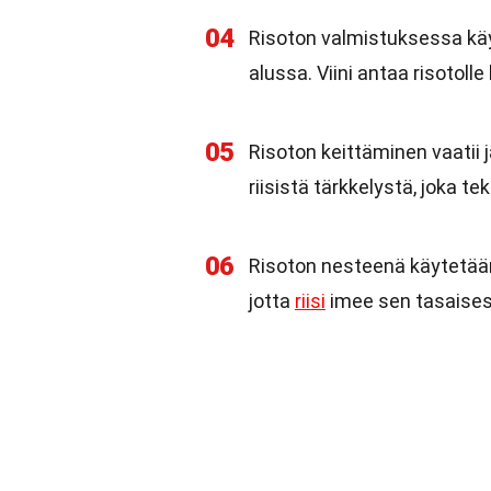
04
Risoton valmistuksessa käyte
alussa. Viini antaa risotol
05
Risoton keittäminen vaati
riisistä tärkkelystä, joka t
06
Risoton nesteenä käytetään 
jotta
riisi
imee sen tasaises