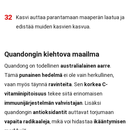
32
Kasvi auttaa parantamaan maaperän laatua ja
edistää muiden kasvien kasvua.
Quandongin kiehtova maailma
Quandong on todellinen
australialainen aarre
.
Tämä
punainen hedelmä
ei ole vain herkullinen,
vaan myös täynnä
ravinteita
. Sen
korkea C-
vitamiinipitoisuus
tekee siitä erinomaisen
immuunijärjestelmän vahvistajan
. Lisäksi
quandongin
antioksidantit
auttavat torjumaan
vapaita radikaaleja
, mikä voi hidastaa
ikääntymisen