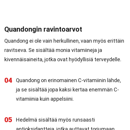
Quandongin ravintoarvot
Quandong ei ole vain herkullinen, vaan myös erittäin
ravitseva. Se sisältää monia vitamiineja ja
kivennäisaineita, jotka ovat hyödyllisiä terveydelle.
04
Quandong on erinomainen C-vitamiinin lähde,
ja se sisältää jopa kaksi kertaa enemmän C-
vitamiinia kuin appelsiini.
05
Hedelmä sisältää myös runsaasti
antioksidantteja, jotka auttavat torjumaan