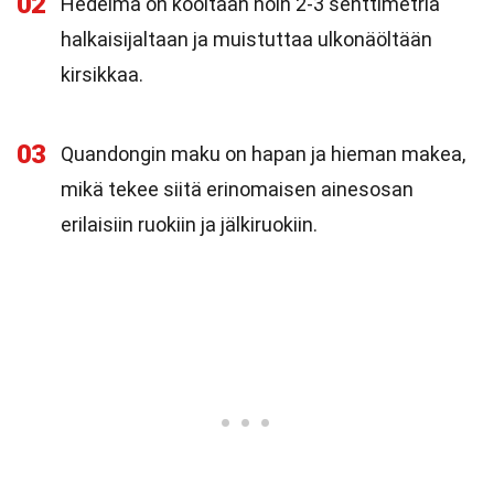
02
Hedelmä on kooltaan noin 2-3 senttimetriä
halkaisijaltaan ja muistuttaa ulkonäöltään
kirsikkaa.
03
Quandongin maku on hapan ja hieman makea,
mikä tekee siitä erinomaisen ainesosan
erilaisiin ruokiin ja jälkiruokiin.