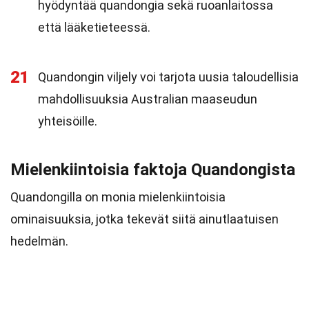
hyödyntää quandongia sekä ruoanlaitossa
että lääketieteessä.
21
Quandongin viljely voi tarjota uusia taloudellisia
mahdollisuuksia Australian maaseudun
yhteisöille.
Mielenkiintoisia faktoja Quandongista
Quandongilla on monia mielenkiintoisia
ominaisuuksia, jotka tekevät siitä ainutlaatuisen
hedelmän.