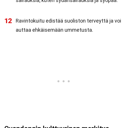
sairauksia, kuten sydänsairauksia ja syöpää.
12
Ravintokuitu edistää suoliston terveyttä ja voi
auttaa ehkäisemään ummetusta.