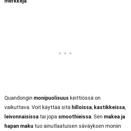
merkkejä
.
Quandongin
monipuolisuus
keittiössä on
vaikuttava. Voit käyttää sitä
hilloissa
,
kastikkeissa
,
leivonnaisissa
tai jopa
smoothieissa
. Sen
makea ja
hapan maku
tuo ainutlaatuisen säväyksen moniin