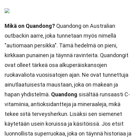
Mikä on Quandong?
Quandong on Australian
outbackin aarre, joka tunnetaan myös nimellä
"autiomaan persikka". Tämä hedelmä on pieni,
kirkkaan punainen ja täynnä ravinteita. Quandongit
ovat olleet tärkeä osa alkuperäiskansojen
ruokavaliota vuosisatojen ajan. Ne ovat tunnettuja
ainutlaatuisesta maustaan, joka on makean ja
hapan yhdistelmä.
Quandong
sisältää runsaasti C-
vitamiinia, antioksidantteja ja mineraaleja, mikä
tekee siitä terveysherkun. Lisäksi sen siemenet
käytetään usein koruissa ja käsitöissä. Jos etsit
luonnollista superruokaa, joka on täynnä historiaa ja