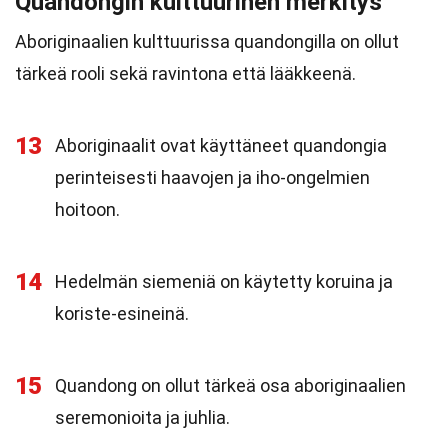
Quandongin kulttuurinen merkitys
Aboriginaalien kulttuurissa quandongilla on ollut
tärkeä rooli sekä ravintona että lääkkeenä.
13
Aboriginaalit ovat käyttäneet quandongia
perinteisesti haavojen ja iho-ongelmien
hoitoon.
14
Hedelmän siemeniä on käytetty koruina ja
koriste-esineinä.
15
Quandong on ollut tärkeä osa aboriginaalien
seremonioita ja juhlia.