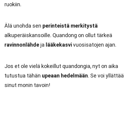
ruokiin.
Älä unohda sen
perinteistä merkitystä
alkuperäiskansoille. Quandong on ollut tärkeä
ravinnonlähde
ja
lääkekasvi
vuosisatojen ajan.
Jos et ole vielä kokeillut quandongia, nyt on aika
tutustua tähän
upeaan hedelmään
. Se voi yllättää
sinut monin tavoin!