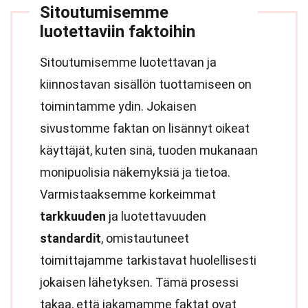
Sitoutumisemme
luotettaviin faktoihin
Sitoutumisemme luotettavan ja
kiinnostavan sisällön tuottamiseen on
toimintamme ydin. Jokaisen
sivustomme faktan on lisännyt oikeat
käyttäjät, kuten sinä, tuoden mukanaan
monipuolisia näkemyksiä ja tietoa.
Varmistaaksemme korkeimmat
tarkkuuden
ja luotettavuuden
standardit
, omistautuneet
toimittajamme tarkistavat huolellisesti
jokaisen lähetyksen. Tämä prosessi
takaa, että jakamamme faktat ovat