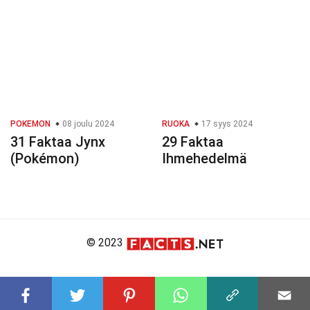
POKEMON
08 joulu 2024
RUOKA
17 syys 2024
31 Faktaa Jynx
29 Faktaa
(Pokémon)
Ihmehedelmä
© 2023
About Us
Editorial Policy
Meet the Team
Product Review
Contact Us
Write For Us