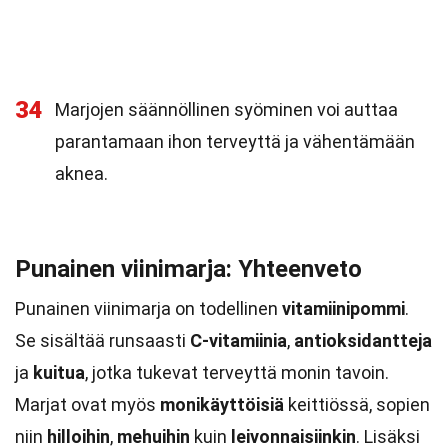
34
Marjojen säännöllinen syöminen voi auttaa
parantamaan ihon terveyttä ja vähentämään
aknea.
Punainen viinimarja: Yhteenveto
Punainen viinimarja on todellinen
vitamiinipommi
.
Se sisältää runsaasti
C-vitamiinia
,
antioksidantteja
ja
kuitua
, jotka tukevat terveyttä monin tavoin.
Marjat ovat myös
monikäyttöisiä
keittiössä, sopien
niin
hilloihin
,
mehuihin
kuin
leivonnaisiinkin
. Lisäksi