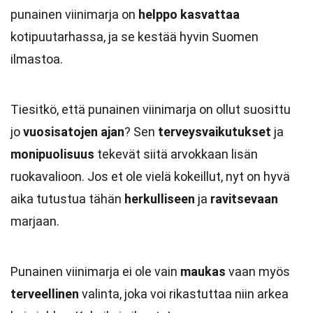
punainen viinimarja on
helppo kasvattaa
kotipuutarhassa, ja se kestää hyvin Suomen
ilmastoa.
Tiesitkö, että punainen viinimarja on ollut suosittu
jo
vuosisatojen ajan
? Sen
terveysvaikutukset
ja
monipuolisuus
tekevät siitä arvokkaan lisän
ruokavalioon. Jos et ole vielä kokeillut, nyt on hyvä
aika tutustua tähän
herkulliseen
ja
ravitsevaan
marjaan.
Punainen viinimarja ei ole vain
maukas
vaan myös
terveellinen
valinta, joka voi rikastuttaa niin arkea