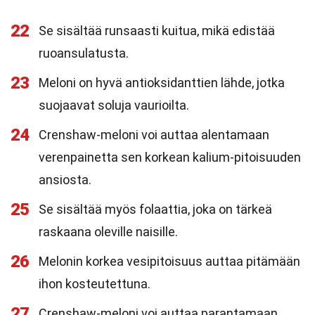
22
Se sisältää runsaasti kuitua, mikä edistää
ruoansulatusta.
23
Meloni on hyvä antioksidanttien lähde, jotka
suojaavat soluja vaurioilta.
24
Crenshaw-meloni voi auttaa alentamaan
verenpainetta sen korkean kalium-pitoisuuden
ansiosta.
25
Se sisältää myös folaattia, joka on tärkeä
raskaana oleville naisille.
26
Melonin korkea vesipitoisuus auttaa pitämään
ihon kosteutettuna.
27
Crenshaw-meloni voi auttaa parantamaan