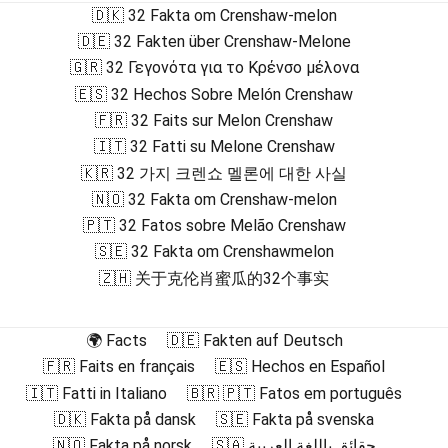
🇩🇰 32 Fakta om Crenshaw-melon
🇩🇪 32 Fakten über Crenshaw-Melone
🇬🇷 32 Γεγονότα για το Κρένσο μέλονα
🇪🇸 32 Hechos Sobre Melón Crenshaw
🇫🇷 32 Faits sur Melon Crenshaw
🇮🇹 32 Fatti su Melone Crenshaw
🇰🇷 32 가지 크렌쇼 멜론에 대한 사실
🇳🇴 32 Fakta om Crenshaw-melon
🇵🇹 32 Fatos sobre Melão Crenshaw
🇸🇪 32 Fakta om Crenshawmelon
🇿🇭 关于克伦肖蜜瓜的32个事实
🌍 Facts
🇩🇪 Fakten auf Deutsch
🇫🇷 Faits en français
🇪🇸 Hechos en Español
🇮🇹 Fatti in Italiano
🇧🇷 🇵🇹 Fatos em português
🇩🇰 Fakta på dansk
🇸🇪 Fakta på svenska
🇳🇴 Fakta på norsk
🇸🇦 حقائق باللغة العربية