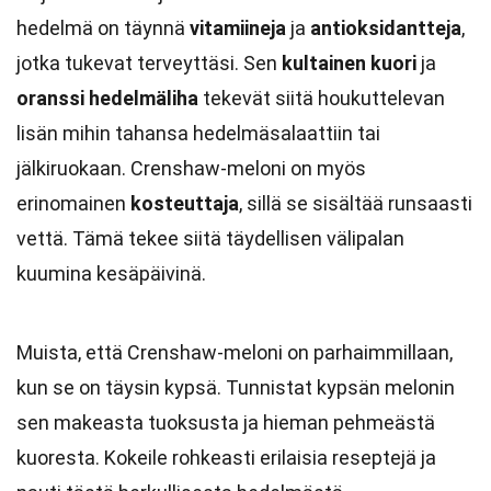
hedelmä on täynnä
vitamiineja
ja
antioksidantteja
,
jotka tukevat terveyttäsi. Sen
kultainen kuori
ja
oranssi hedelmäliha
tekevät siitä houkuttelevan
lisän mihin tahansa hedelmäsalaattiin tai
jälkiruokaan. Crenshaw-meloni on myös
erinomainen
kosteuttaja
, sillä se sisältää runsaasti
vettä. Tämä tekee siitä täydellisen välipalan
kuumina kesäpäivinä.
Muista, että Crenshaw-meloni on parhaimmillaan,
kun se on täysin kypsä. Tunnistat kypsän melonin
sen makeasta tuoksusta ja hieman pehmeästä
kuoresta. Kokeile rohkeasti erilaisia reseptejä ja