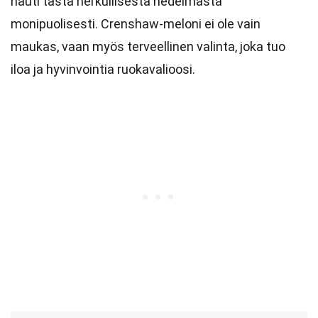
nauti tästä herkullisesta hedelmästä
monipuolisesti. Crenshaw-meloni ei ole vain
maukas, vaan myös terveellinen valinta, joka tuo
iloa ja hyvinvointia ruokavalioosi.