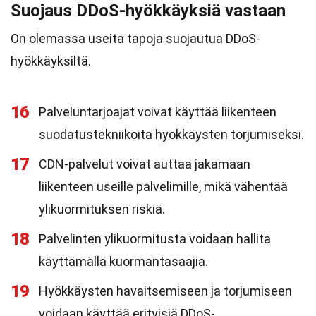
Suojaus DDoS-hyökkäyksiä vastaan
On olemassa useita tapoja suojautua DDoS-
hyökkäyksiltä.
16
Palveluntarjoajat voivat käyttää liikenteen
suodatustekniikoita hyökkäysten torjumiseksi.
17
CDN-palvelut voivat auttaa jakamaan
liikenteen useille palvelimille, mikä vähentää
ylikuormituksen riskiä.
18
Palvelinten ylikuormitusta voidaan hallita
käyttämällä kuormantasaajia.
19
Hyökkäysten havaitsemiseen ja torjumiseen
voidaan käyttää erityisiä DDoS-