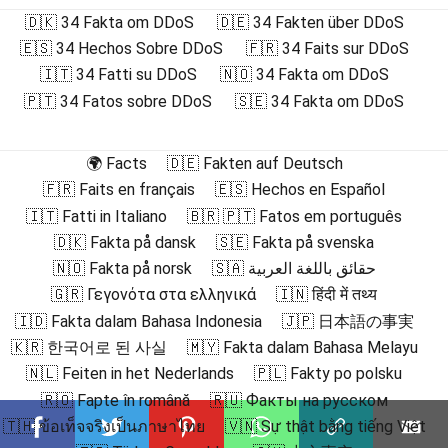
🇩🇰 34 Fakta om DDoS
🇩🇪 34 Fakten über DDoS
🇪🇸 34 Hechos Sobre DDoS
🇫🇷 34 Faits sur DDoS
🇮🇹 34 Fatti su DDoS
🇳🇴 34 Fakta om DDoS
🇵🇹 34 Fatos sobre DDoS
🇸🇪 34 Fakta om DDoS
🌍 Facts
🇩🇪 Fakten auf Deutsch
🇫🇷 Faits en français
🇪🇸 Hechos en Español
🇮🇹 Fatti in Italiano
🇧🇷 🇵🇹 Fatos em português
🇩🇰 Fakta på dansk
🇸🇪 Fakta på svenska
🇳🇴 Fakta på norsk
🇸🇦 حقائق باللغة العربية
🇬🇷 Γεγονότα στα ελληνικά
🇮🇳 हिंदी में तथ्य
🇮🇩 Fakta dalam Bahasa Indonesia
🇯🇵 日本語の事実
🇰🇷 한국어로 된 사실
🇲🇾 Fakta dalam Bahasa Melayu
🇳🇱 Feiten in het Nederlands
🇵🇱 Fakty po polsku
🇷🇴 Fapte în română
🇷🇺 Факты на русском
🇹🇭 ข้อเท็จจริงเป็นภาษาไทย
🇻🇳 Sự thật bằng tiếng Việt