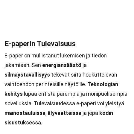
E-paperin Tulevaisuus
E-paper on mullistanut lukemisen ja tiedon
jakamisen. Sen
energiansäästö
ja
silmäystävällisyys
tekevät siitä houkuttelevan
vaihtoehdon perinteisille näytöille.
Teknologian
kehitys
lupaa entistä parempia ja monipuolisempia
sovelluksia. Tulevaisuudessa e-paperi voi yleistyä
mainostauluissa
,
älyvaatteissa
ja jopa
kodin
sisustuksessa
.