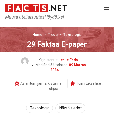
Muuta uteliaisuutesi löydöiksi
Home
Tiede
Teknologia
29 Faktaa E-paper
Kirjoittanut:
Leslie Eads
Modified & Updated:
09 Marras
2024
Asiantuntijan tarkistama
Toimitukselliset
ohjeet
Teknologia
Näytä tiedot