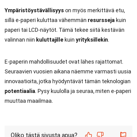
Ympäristöystävällisyys
on myös merkittävä etu,
sillä e-paperi kuluttaa vähemmän
resursseja
kuin
paperi tai LCD-näytöt. Tämä tekee siitä kestävän
valinnan niin
kuluttajille
kuin
yrityksillekin
.
E-paperin mahdollisuudet ovat lähes rajattomat.
Seuraavien vuosien aikana näemme varmasti uusia
innovaatioita, jotka hyödyntävät tämän teknologian
potentiaalia
. Pysy kuulolla ja seuraa, miten e-paperi
muuttaa maailmaa.
Oliko tästä sivusta apua?