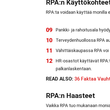
RPA:n Käyttökohtee
RPA:ta voidaan käyttää monilla eri
09
Pankki- ja rahoitusala hyö
10
Terveydenhuollossa RPA aut
11
Vähittäiskaupassa RPA voi a
12
HR-osastot käyttävät RPA:ta
palkanlaskentaan.
READ ALSO:
36 Faktaa Vauh
RPA:n Haasteet
Vaikka RPA tuo mukanaan monia 