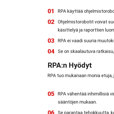
01
RPA käyttää ohjelmistorobott
02
Ohjelmistorobotit voivat su
käsittelyä ja raporttien luo
03
RPA ei vaadi suuria muutoks
04
Se on skaalautuva ratkaisu,
RPA:n Hyödyt
RPA tuo mukanaan monia etuja, jo
05
RPA vähentää inhimillisiä vi
sääntöjen mukaan.
06
Se parantaa tehokkuutta, ko