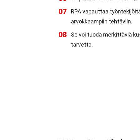
07
RPA vapauttaa työntekijöitä 
arvokkaampiin tehtäviin.
08
Se voi tuoda merkittäviä 
tarvetta.