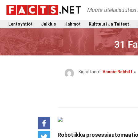
Muuta uteliaisuutesi 
Lentoyhtiöt
Julkkis
Hahmot
Kulttuuri Ja Taiteet
31 Fa
Kirjoittanut:
Vannie Babbitt
Robotiikka prosessiautomaatio