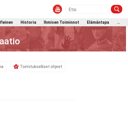
Yleinen
Historia
Ihmisen Toiminnot
Elämäntapa
...
aatio
ma
Toimitukselliset ohjeet