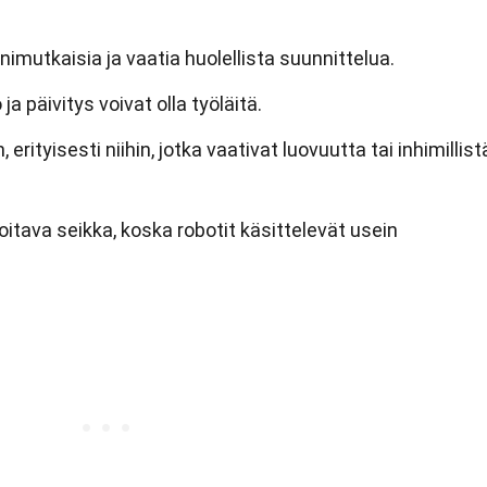
nimutkaisia ja vaatia huolellista suunnittelua.
ja päivitys voivat olla työläitä.
, erityisesti niihin, jotka vaativat luovuutta tai inhimillist
itava seikka, koska robotit käsittelevät usein