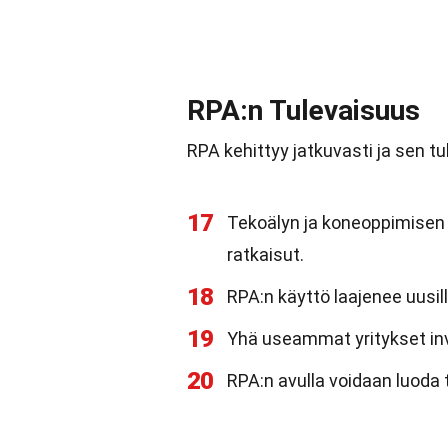
RPA:n Tulevaisuus
RPA kehittyy jatkuvasti ja sen t
17
Tekoälyn ja koneoppimisen 
ratkaisut.
18
RPA:n käyttö laajenee uusille
19
Yhä useammat yritykset inv
20
RPA:n avulla voidaan luoda 