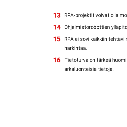
13
RPA-projektit voivat olla mo
14
Ohjelmistorobottien ylläpito 
15
RPA ei sovi kaikkiin tehtäviin
harkintaa.
16
Tietoturva on tärkeä huomio
arkaluonteisia tietoja.