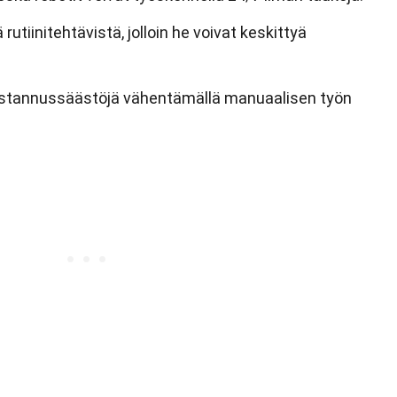
rutiinitehtävistä, jolloin he voivat keskittyä
kustannussäästöjä vähentämällä manuaalisen työn