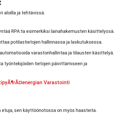
t
 aloilla ja tehtävissä.
dyntää RPA:ta esimerkiksi lainahakemusten käsittelyssä.
taa potilastietojen hallinnassa ja laskutuksessa.
utomatisoida varastonhallintaa ja tilausten käsittelyä.
 työntekijöiden tietojen päivittämiseen ja
tipyÃ¶rÃ¤energian Varastointi
etuja, sen käyttöönotossa on myös haasteita.