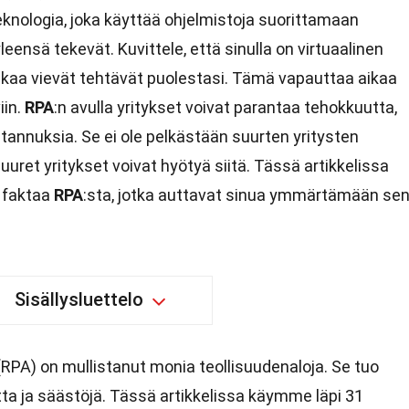
knologia, joka käyttää ohjelmistoja suorittamaan
yleensä tekevät. Kuvittele, että sinulla on virtuaalinen
 aikaa vievät tehtävät puolestasi. Tämä vapauttaa aikaa
iin.
RPA
:n avulla yritykset voivat parantaa tehokkuutta,
tannuksia. Se ei ole pelkästään suurten yritysten
uuret yritykset voivat hyötyä siitä. Tässä artikkelissa
a faktaa
RPA
:sta, jotka auttavat sinua ymmärtämään se
Sisällysluettelo
RPA) on mullistanut monia teollisuudenaloja. Se tuo
a ja säästöjä. Tässä artikkelissa käymme läpi 31