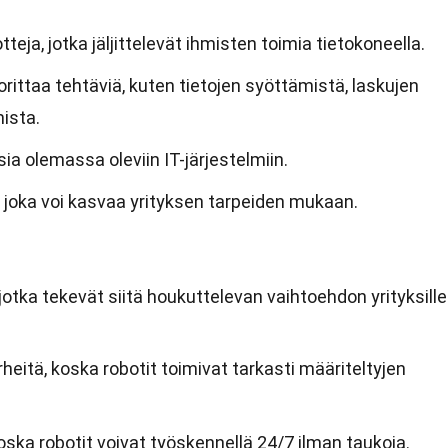
eja, jotka jäljittelevät ihmisten toimia tietokoneella.
orittaa tehtäviä, kuten tietojen syöttämistä, laskujen
mista.
ia olemassa oleviin IT-järjestelmiin.
 joka voi kasvaa yrityksen tarpeiden mukaan.
tka tekevät siitä houkuttelevan vaihtoehdon yrityksille
rheitä, koska robotit toimivat tarkasti määriteltyjen
ska robotit voivat työskennellä 24/7 ilman taukoja.