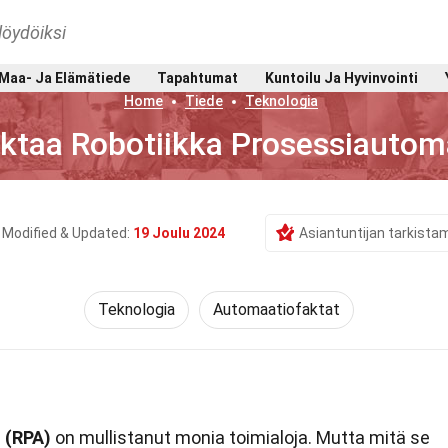
löydöiksi
Maa- Ja Elämätiede
Tapahtumat
Kuntoilu Ja Hyvinvointi
Home
Tiede
Teknologia
ktaa Robotiikka Prosessiautom
Modified & Updated:
19 Joulu 2024
Asiantuntijan tarkista
Teknologia
Automaatiofaktat
 (RPA)
on mullistanut monia toimialoja. Mutta mitä se