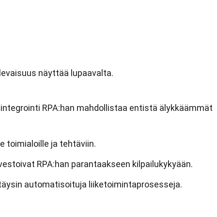
ulevaisuus näyttää lupaavalta.
integrointi RPA:han mahdollistaa entistä älykkäämmät
 toimialoille ja tehtäviin.
estoivat RPA:han parantaakseen kilpailukykyään.
täysin automatisoituja liiketoimintaprosesseja.