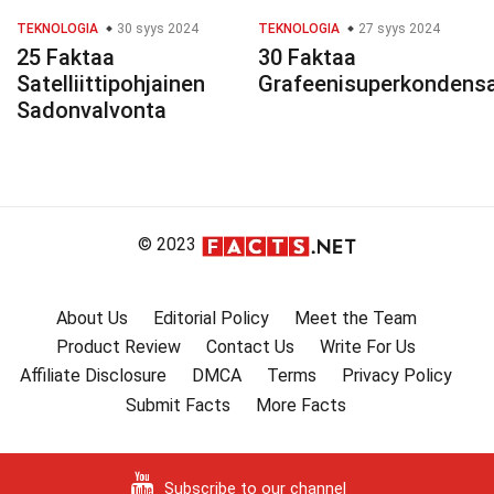
TEKNOLOGIA
30 syys 2024
TEKNOLOGIA
27 syys 2024
25 Faktaa
30 Faktaa
Satelliittipohjainen
Grafeenisuperkondensa
Sadonvalvonta
© 2023
About Us
Editorial Policy
Meet the Team
Product Review
Contact Us
Write For Us
Affiliate Disclosure
DMCA
Terms
Privacy Policy
Submit Facts
More Facts
Subscribe to our channel