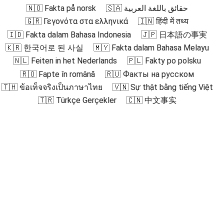
🇳🇴 Fakta på norsk
🇸🇦 حقائق باللغة العربية
🇬🇷 Γεγονότα στα ελληνικά
🇮🇳 हिंदी में तथ्य
🇮🇩 Fakta dalam Bahasa Indonesia
🇯🇵 日本語の事実
🇰🇷 한국어로 된 사실
🇲🇾 Fakta dalam Bahasa Melayu
🇳🇱 Feiten in het Nederlands
🇵🇱 Fakty po polsku
🇷🇴 Fapte în română
🇷🇺 Факты на русском
🇹🇭 ข้อเท็จจริงเป็นภาษาไทย
🇻🇳 Sự thật bằng tiếng Việt
🇹🇷 Türkçe Gerçekler
🇨🇳 中文事实