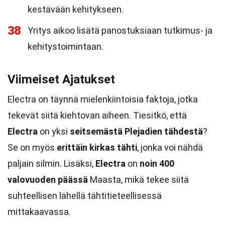
kestävään kehitykseen.
38
Yritys aikoo lisätä panostuksiaan tutkimus- ja
kehitystoimintaan.
Viimeiset Ajatukset
Electra on täynnä mielenkiintoisia faktoja, jotka
tekevät siitä kiehtovan aiheen. Tiesitkö, että
Electra
on yksi
seitsemästä Plejadien tähdestä
?
Se on myös
erittäin kirkas tähti
, jonka voi nähdä
paljain silmin. Lisäksi,
Electra
on
noin 400
valovuoden päässä
Maasta, mikä tekee siitä
suhteellisen lähellä tähtitieteellisessä
mittakaavassa.