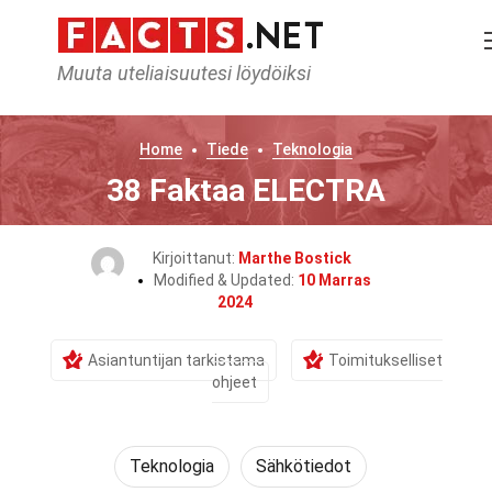
Muuta uteliaisuutesi löydöiksi
Home
Tiede
Teknologia
38 Faktaa ELECTRA
Kirjoittanut:
Marthe Bostick
Modified & Updated:
10 Marras
2024
Asiantuntijan tarkistama
Toimitukselliset
ohjeet
Teknologia
Sähkötiedot