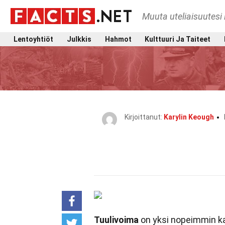
Muuta uteliaisuutesi 
Lentoyhtiöt
Julkkis
Hahmot
Kulttuuri Ja Taiteet
Kirjoittanut:
Karylin Keough
Tuulivoima
on yksi nopeimmin k