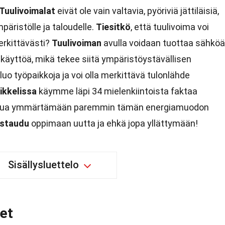
Tuulivoimalat
eivät ole vain valtavia, pyöriviä jättiläisiä,
päristölle ja taloudelle.
Tiesitkö
, että tuulivoima voi
erkittävästi?
Tuulivoiman
avulla voidaan tuottaa sähköä
n käyttöä, mikä tekee siitä ympäristöystävällisen
 luo työpaikkoja ja voi olla merkittävä tulonlähde
ikkelissa
käymme läpi 34 mielenkiintoista faktaa
 sinua ymmärtämään paremmin tämän energiamuodon
istaudu
oppimaan uutta ja ehkä jopa yllättymään!
Sisällysluettelo
et