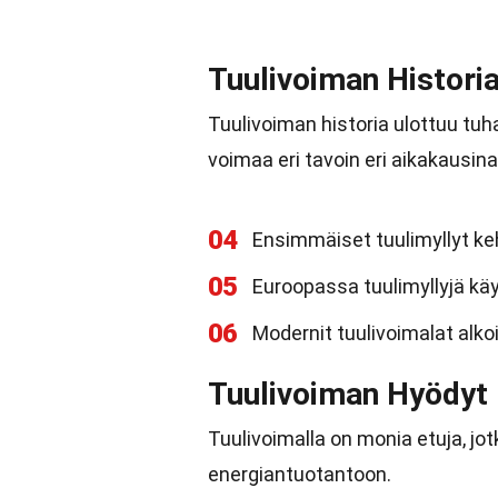
Tuulivoiman Histori
Tuulivoiman historia ulottuu tu
voimaa eri tavoin eri aikakausina
04
Ensimmäiset tuulimyllyt keh
05
Euroopassa tuulimyllyjä käyt
06
Modernit tuulivoimalat alkoi
Tuulivoiman Hyödyt
Tuulivoimalla on monia etuja, jo
energiantuotantoon.