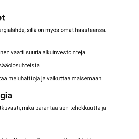
et
ergialähde, sillä on myös omat haasteensa.
en vaatii suuria alkuinvestointeja.
 sääolosuhteista.
ttaa meluhaittoja ja vaikuttaa maisemaan.
gia
tkuvasti, mikä parantaa sen tehokkuutta ja