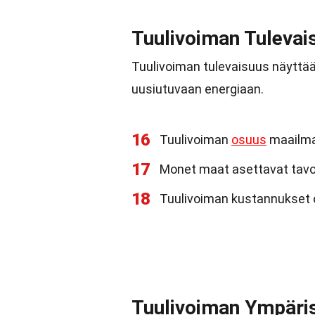
Tuulivoiman Tulevai
Tuulivoiman tulevaisuus näyttää
uusiutuvaan energiaan.
16
Tuulivoiman
osuus
maailma
17
Monet maat asettavat tavoi
18
Tuulivoiman kustannukset o
Tuulivoiman Ympäri