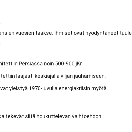
a
hansien vuosien taakse. Ihmiset ovat hyödyntäneet tuul
.
itettiin Persiassa noin 500-900 jKr.
ettiin laajasti keskiajalla viljan jauhamiseen.
vat yleistyä 1970-luvulla energiakriisin myötä.
tka tekevät siitä houkuttelevan vaihtoehdon