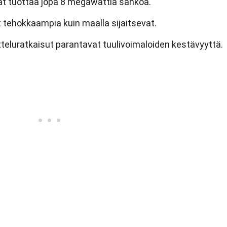
vat tuottaa jopa 8 megawattia sähköä.
 tehokkaampia kuin maalla sijaitsevat.
tteluratkaisut parantavat tuulivoimaloiden kestävyyttä.