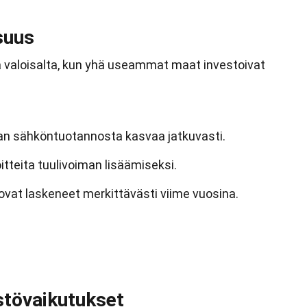
suus
 valoisalta, kun yhä useammat maat investoivat
n sähköntuotannosta kasvaa jatkuvasti.
tteita tuulivoiman lisäämiseksi.
vat laskeneet merkittävästi viime vuosina.
stövaikutukset