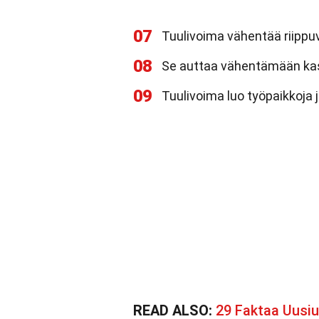
07
Tuulivoima vähentää riippuvu
08
Se auttaa vähentämään ka
09
Tuulivoima luo työpaikkoja j
READ ALSO:
29 Faktaa Uusiu