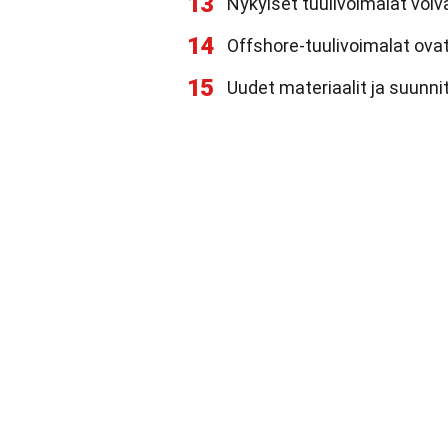
13
Nykyiset tuulivoimalat voi
14
Offshore-tuulivoimalat ovat
15
Uudet materiaalit ja suunni