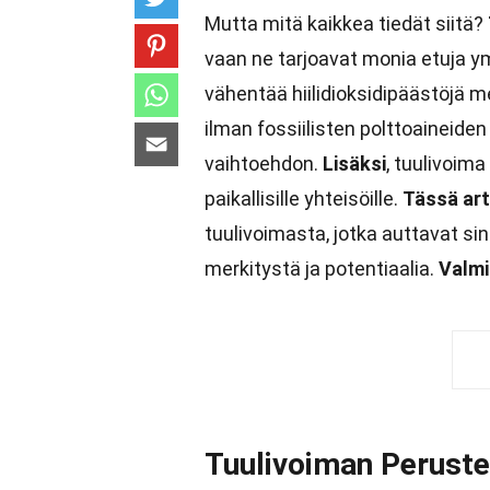
Mutta mitä kaikkea tiedät siitä?
vaan ne tarjoavat monia etuja ym
vähentää hiilidioksidipäästöjä m
ilman fossiilisten polttoaineide
vaihtoehdon.
Lisäksi
, tuulivoima
paikallisille yhteisöille.
Tässä art
tuulivoimasta, jotka auttavat
merkitystä ja potentiaalia.
Valm
Tuulivoiman Peruste