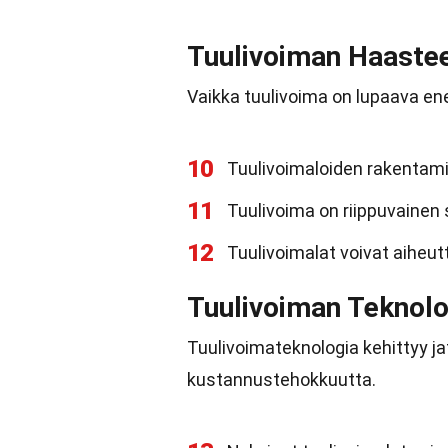
Tuulivoiman Haaste
Vaikka tuulivoima on lupaava en
10
Tuulivoimaloiden rakentamin
11
Tuulivoima on riippuvainen
12
Tuulivoimalat voivat aiheu
Tuulivoiman Teknolo
Tuulivoimateknologia kehittyy ja
kustannustehokkuutta.