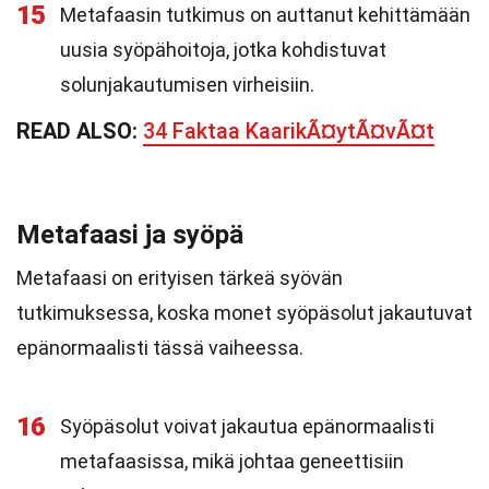
15
Metafaasin tutkimus on auttanut kehittämään
uusia syöpähoitoja, jotka kohdistuvat
solunjakautumisen virheisiin.
READ ALSO:
34 Faktaa KaarikÃ¤ytÃ¤vÃ¤t
Metafaasi ja syöpä
Metafaasi on erityisen tärkeä syövän
tutkimuksessa, koska monet syöpäsolut jakautuvat
epänormaalisti tässä vaiheessa.
16
Syöpäsolut voivat jakautua epänormaalisti
metafaasissa, mikä johtaa geneettisiin