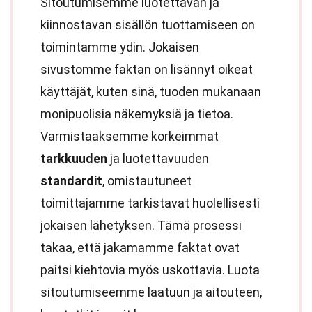
Sitoutumisemme luotettavan ja
kiinnostavan sisällön tuottamiseen on
toimintamme ydin. Jokaisen
sivustomme faktan on lisännyt oikeat
käyttäjät, kuten sinä, tuoden mukanaan
monipuolisia näkemyksiä ja tietoa.
Varmistaaksemme korkeimmat
tarkkuuden
ja luotettavuuden
standardit
, omistautuneet
toimittajamme tarkistavat huolellisesti
jokaisen lähetyksen. Tämä prosessi
takaa, että jakamamme faktat ovat
paitsi kiehtovia myös uskottavia. Luota
sitoutumiseemme laatuun ja aitouteen,