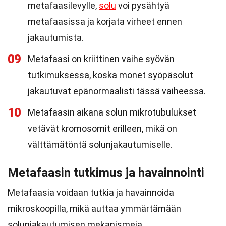
metafaasilevylle,
solu
voi pysähtyä
metafaasissa ja korjata virheet ennen
jakautumista.
09
Metafaasi on kriittinen vaihe syövän
tutkimuksessa, koska monet syöpäsolut
jakautuvat epänormaalisti tässä vaiheessa.
10
Metafaasin aikana solun mikrotubulukset
vetävät kromosomit erilleen, mikä on
välttämätöntä solunjakautumiselle.
Metafaasin tutkimus ja havainnointi
Metafaasia voidaan tutkia ja havainnoida
mikroskoopilla, mikä auttaa ymmärtämään
solunjakautumisen mekanismeja.