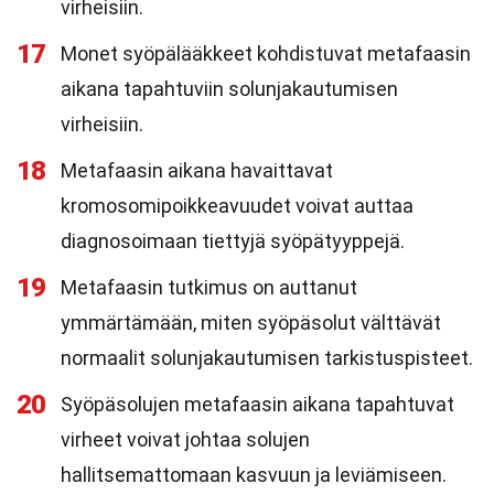
virheisiin.
17
Monet syöpälääkkeet kohdistuvat metafaasin
aikana tapahtuviin solunjakautumisen
virheisiin.
18
Metafaasin aikana havaittavat
kromosomipoikkeavuudet voivat auttaa
diagnosoimaan tiettyjä syöpätyyppejä.
19
Metafaasin tutkimus on auttanut
ymmärtämään, miten syöpäsolut välttävät
normaalit solunjakautumisen tarkistuspisteet.
20
Syöpäsolujen metafaasin aikana tapahtuvat
virheet voivat johtaa solujen
hallitsemattomaan kasvuun ja leviämiseen.