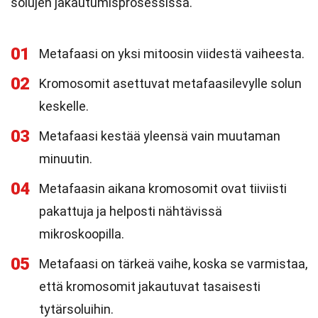
solujen jakautumisprosessissa.
01
Metafaasi on yksi mitoosin viidestä vaiheesta.
02
Kromosomit asettuvat metafaasilevylle solun
keskelle.
03
Metafaasi kestää yleensä vain muutaman
minuutin.
04
Metafaasin aikana kromosomit ovat tiiviisti
pakattuja ja helposti nähtävissä
mikroskoopilla.
05
Metafaasi on tärkeä vaihe, koska se varmistaa,
että kromosomit jakautuvat tasaisesti
tytärsoluihin.