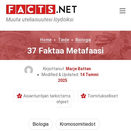
Muuta uteliaisuutesi löydöiksi
Home
Tiede
Biologia
37 Faktaa Metafaasi
Kirjoittanut:
Marje Batten
Modified & Updated:
14 Tammi
2025
Asiantuntijan tarkistama
Toimitukselliset
ohjeet
Biologia
Kromosomitiedot