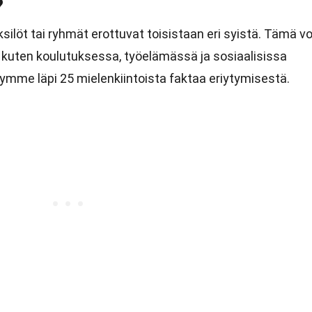
?
silöt tai ryhmät erottuvat toisistaan eri syistä. Tämä vo
, kuten koulutuksessa, työelämässä ja sosiaalisissa
äymme läpi 25 mielenkiintoista faktaa eriytymisestä.