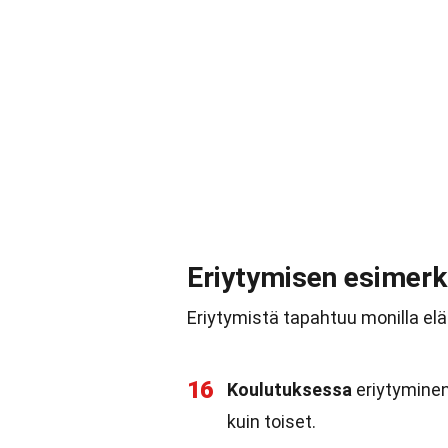
Eriytymisen esimerk
Eriytymistä tapahtuu monilla eläm
16
Koulutuksessa
eriytyminen 
kuin toiset.