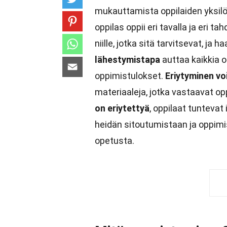
mukauttamista oppilaiden yksilö
oppilas oppii eri tavalla ja eri ta
niille, jotka sitä tarvitsevat, j
lähestymistapa
auttaa kaikkia 
oppimistulokset.
Eriytyminen vo
materiaaleja, jotka vastaavat op
on eriytettyä
, oppilaat tuntevat
heidän sitoutumistaan ja oppim
opetusta.