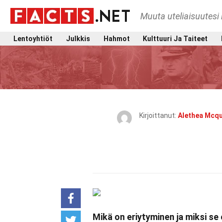
Muuta uteliaisuutesi 
Lentoyhtiöt
Julkkis
Hahmot
Kulttuuri Ja Taiteet
Kirjoittanut:
Alethea Mcq
Mikä on eriytyminen ja miksi se