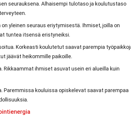
isen seurauksena. Alhaisempi tulotaso ja koulutustaso
terveyteen.
n
on yleinen seuraus eriytymisestä. Ihmiset, joilla on
t tuntea itsensä eristyneiksi.
soitua. Korkeasti koulutetut saavat parempia työpaikkoj
ut jäävät heikommille paikoille.
. Rikkaammat ihmiset asuvat usein eri alueilla kuin
a. Paremmissa kouluissa opiskelevat saavat parempaa
llisuuksia.
ointienergia