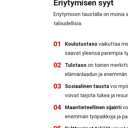
Eriytymisen syyt
Eriytymisen taustalla on monia syi
taloudellisia.
01
Koulutustaso
vaikuttaa mer
saavat yleensä parempia ty
02
Tulotaso
on toinen merkit
elämänlaadun ja enemmän 
03
Sosiaalinen tausta
voi myö
voivat tarjota tukea ja resurs
04
Maantieteellinen sijainti
vo
enemmän työpaikkoja ja pal