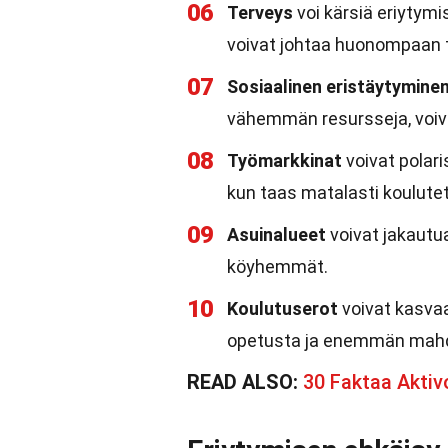
06
Terveys
voi kärsiä eriytym
voivat johtaa huonompaan 
07
Sosiaalinen eristäytymine
vähemmän resursseja, voiva
08
Työmarkkinat
voivat polari
kun taas matalasti koulutet
09
Asuinalueet
voivat jakautua
köyhemmät.
10
Koulutuserot
voivat kasva
opetusta ja enemmän mahdo
READ ALSO:
30 Faktaa Aktiv