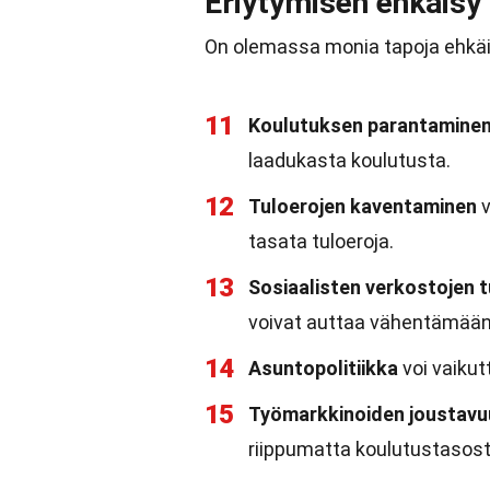
Eriytymisen ehkäisy
On olemassa monia tapoja ehkäis
11
Koulutuksen parantamine
laadukasta koulutusta.
12
Tuloerojen kaventaminen
v
tasata tuloeroja.
13
Sosiaalisten verkostojen 
voivat auttaa vähentämään 
14
Asuntopolitiikka
voi vaikutt
15
Työmarkkinoiden joustavu
riippumatta koulutustasost