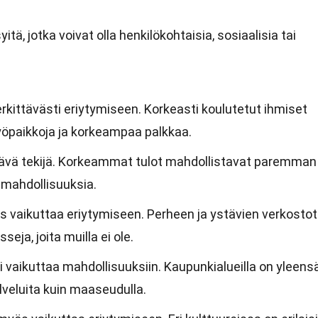
tä, jotka voivat olla henkilökohtaisia, sosiaalisia tai
kittävästi eriytymiseen. Korkeasti koulutetut ihmiset
öpaikkoja ja korkeampaa palkkaa.
tävä tekijä. Korkeammat tulot mahdollistavat paremman
mahdollisuuksia.
s vaikuttaa eriytymiseen. Perheen ja ystävien verkostot
seja, joita muilla ei ole.
i vaikuttaa mahdollisuuksiin. Kaupunkialueilla on yleens
veluita kuin maaseudulla.