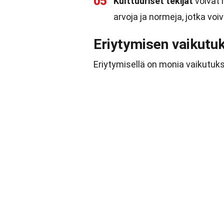
05
Kulttuuriset tekijät
voivat 
arvoja ja normeja, jotka voi
Eriytymisen vaikutu
Eriytymisellä on monia vaikutuksi