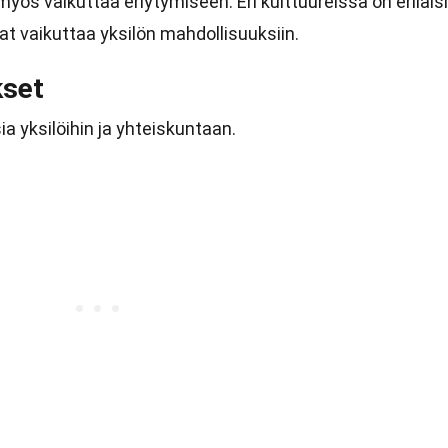
myös vaikuttaa eriytymiseen. Eri kulttuureissa on erilais
vat vaikuttaa yksilön mahdollisuuksiin.
kset
a yksilöihin ja yhteiskuntaan.