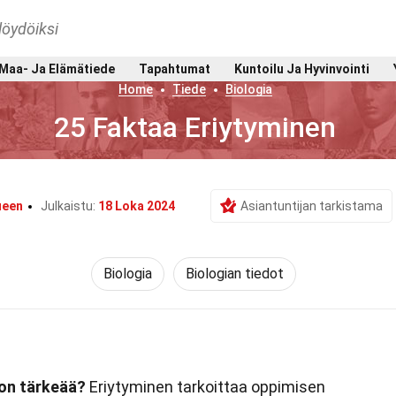
löydöiksi
Maa- Ja Elämätiede
Tapahtumat
Kuntoilu Ja Hyvinvointi
Home
Tiede
Biologia
25 Faktaa Eriytyminen
ueen
Julkaistu:
18 Loka 2024
Asiantuntijan tarkistama
Biologia
Biologian tiedot
 on tärkeää?
Eriytyminen tarkoittaa oppimisen