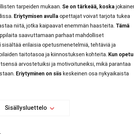
llisten tarpeiden mukaan.
Se on tärkeää, koska
jokaine
hdissa.
Eriytymisen avulla
opettajat voivat tarjota tukea
a haastaa niitä, jotka kaipaavat enemmän haasteita.
Tämä
oppilaita saavuttamaan parhaat mahdolliset
i
sisältää erilaisia opetusmenetelmiä, tehtäviä ja
pilaiden taitotasoa ja kiinnostuksen kohteita.
Kun opetu
 itsensä arvostetuiksi ja motivoituneiksi, mikä parantaa
istaan.
Eriytyminen on siis
keskeinen osa nykyaikaista
Sisällysluettelo