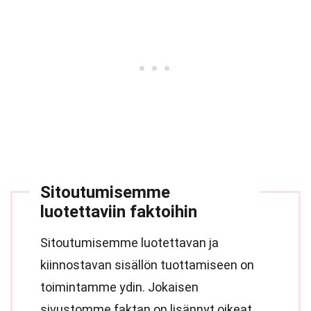
Sitoutumisemme
luotettaviin faktoihin
Sitoutumisemme luotettavan ja
kiinnostavan sisällön tuottamiseen on
toimintamme ydin. Jokaisen
sivustomme faktan on lisännyt oikeat