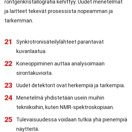
röntgenkristallografia kehittyy. Uudet menetelmät
ja laitteet tekevät prosessista nopeamman ja
tarkemman.
21
Synkrotronisäteilylähteet parantavat
kuvanlaatua.
22
Koneoppiminen auttaa analysoimaan
sirontakuvioita.
23
Uudet detektorit ovat herkempiä ja tarkempia.
24
Menetelmä yhdistetään usein muihin
tekniikoihin, kuten NMR-spektroskopiaan.
25
Tulevaisuudessa voidaan tutkia yhä pienempiä
näytteitä.