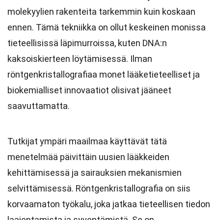
molekyylien rakenteita tarkemmin kuin koskaan
ennen. Tämä tekniikka on ollut keskeinen monissa
tieteellisissä läpimurroissa, kuten DNA:n
kaksoiskierteen löytämisessä. Ilman
röntgenkristallografiaa monet lääketieteelliset ja
biokemialliset innovaatiot olisivat jääneet
saavuttamatta.
Tutkijat ympäri maailmaa käyttävät tätä
menetelmää päivittäin uusien lääkkeiden
kehittämisessä ja sairauksien mekanismien
selvittämisessä. Röntgenkristallografia on siis
korvaamaton työkalu, joka jatkaa tieteellisen tiedon
laajentamista ja syventämistä. Se on