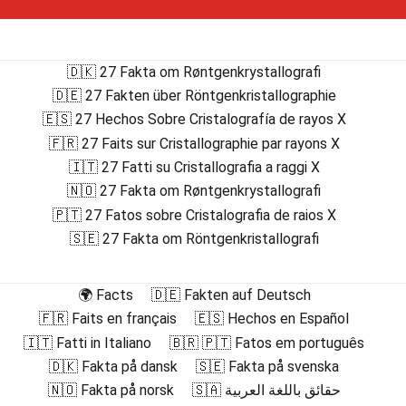
🇩🇰 27 Fakta om Røntgenkrystallografi
🇩🇪 27 Fakten über Röntgenkristallographie
🇪🇸 27 Hechos Sobre Cristalografía de rayos X
🇫🇷 27 Faits sur Cristallographie par rayons X
🇮🇹 27 Fatti su Cristallografia a raggi X
🇳🇴 27 Fakta om Røntgenkrystallografi
🇵🇹 27 Fatos sobre Cristalografia de raios X
🇸🇪 27 Fakta om Röntgenkristallografi
🌍 Facts
🇩🇪 Fakten auf Deutsch
🇫🇷 Faits en français
🇪🇸 Hechos en Español
🇮🇹 Fatti in Italiano
🇧🇷 🇵🇹 Fatos em português
🇩🇰 Fakta på dansk
🇸🇪 Fakta på svenska
🇳🇴 Fakta på norsk
🇸🇦 حقائق باللغة العربية