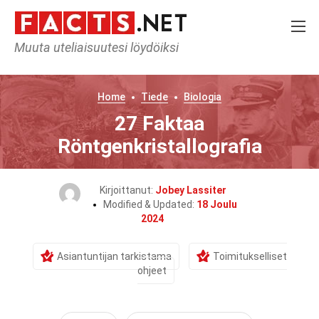
Muuta uteliaisuutesi löydöiksi
Home
Tiede
Biologia
27 Faktaa
Röntgenkristallografia
Kirjoittanut:
Jobey Lassiter
Modified & Updated:
18 Joulu
2024
Asiantuntijan tarkistama
Toimitukselliset
ohjeet