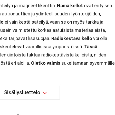
äteilyä ja magneettikenttiä.
Nämä kellot
ovat erityisen
 astronauttien ja ydinteollisuuden työntekijöiden,
lo
ei vain kestä säteilyä, vaan se on myös tarkka ja
usein valmistettu korkealaatuisista materiaaleista,
otka tarjoavat lisäsuojaa.
Radiokestävä kello
voi olla
työskentelevät vaarallisissa ympäristöissä.
Tässä
nkiintoista faktaa radiokestävistä kelloista, niiden
östä eri aloilla.
Oletko valmis
sukeltamaan syvemmälle
Sisällysluettelo