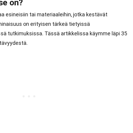
se on?
aa esineisiin tai materiaaleihin, jotka kestävät
minaisuus on erityisen tärkeä tietyissä
sissä tutkimuksissa. Tässä artikkelissa käymme läpi 35
stävyydestä.