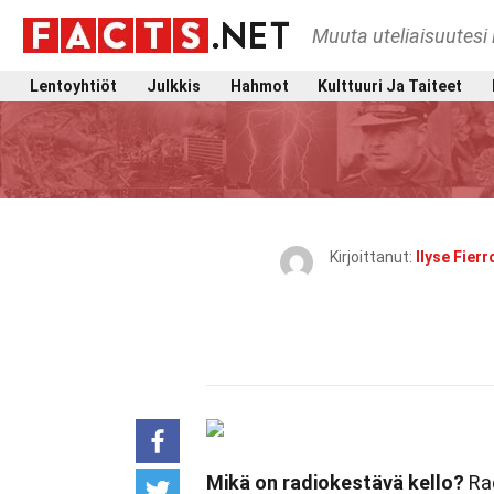
Muuta uteliaisuutesi 
Lentoyhtiöt
Julkkis
Hahmot
Kulttuuri Ja Taiteet
Kirjoittanut:
Ilyse Fierr
Mikä on radiokestävä kello?
Rad