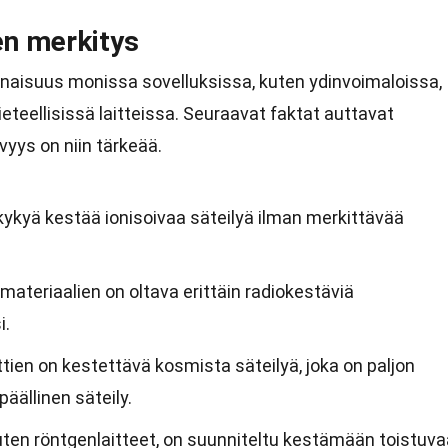
en merkitys
inaisuus monissa sovelluksissa, kuten ydinvoimaloissa,
teellisissä laitteissa. Seuraavat faktat auttavat
yys on niin tärkeää.
kykyä kestää ionisoivaa säteilyä ilman merkittävää
materiaalien on oltava erittäin radiokestäviä
i.
en on kestettävä kosmista säteilyä, joka on paljon
ällinen säteily.
 kuten röntgenlaitteet, on suunniteltu kestämään toistuv