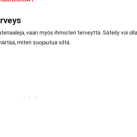
erveys
eriaaleja, vaan myös ihmisten terveyttä. Säteily voi oll
märtää, miten suojautua siltä.