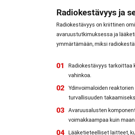
Radiokestävyys ja s
Radiokestävyys on kriittinen om
avaruustutkimuksessa ja lääketie
ymmärtämään, miksi radiokestäv
01
Radiokestävyys tarkoittaa 
vahinkoa.
02
Ydinvoimaloiden reaktorien 
turvallisuuden takaamiseks
03
Avaruusalusten komponentti
voimakkaampaa kuin maanpä
04
Lääketieteelliset laitteet,