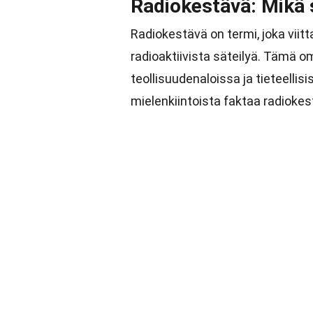
Radiokestävä: Mikä 
Radiokestävä on termi, joka viitt
radioaktiivista säteilyä. Tämä o
teollisuudenaloissa ja tieteelli
mielenkiintoista faktaa radioke