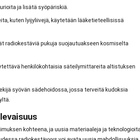
rioita ja lisätä syöpäriskiä.
a, kuten lyijyliivejä, käytetään lääketieteellisissä
ät radiokestäviä pukuja suojautuakseen kosmiselta
ytettävä henkilökohtaisia säteilymittareita altistuksen
ekijä syövän sädehoidossa, jossa terveitä kudoksia
ltä.
ulevaisuus
imuksen kohteena, ja uusia materiaaleja ja teknologioit
uudessa radiokestävyys voi avata uusia mahdollisuuksia