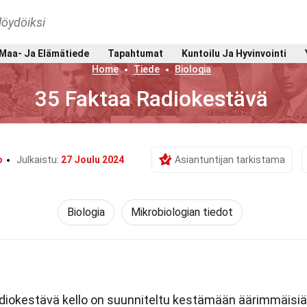
löydöiksi
Maa- Ja Elämätiede
Tapahtumat
Kuntoilu Ja Hyvinvointi
Home
Tiede
Biologia
35 Faktaa Radiokestävä
o
Julkaistu:
27 Joulu 2024
Asiantuntijan tarkistama
Biologia
Mikrobiologian tiedot
iokestävä kello on suunniteltu kestämään äärimmäisiä