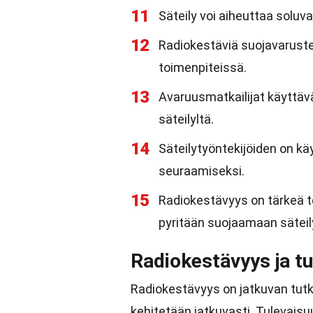
11
Säteily voi aiheuttaa soluvau
12
Radiokestäviä suojavarusteit
toimenpiteissä.
13
Avaruusmatkailijat käyttäv
säteilyltä.
14
Säteilytyöntekijöiden on kä
seuraamiseksi.
15
Radiokestävyys on tärkeä t
pyritään suojaamaan säteily
Radiokestävyys ja t
Radiokestävyys on jatkuvan tutk
kehitetään jatkuvasti. Tulevais