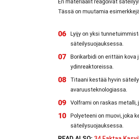
Eri materiaalit reagoivat säteily
Tässä on muutamia esimerkkejä
06
Lyijy on yksi tunnetuimmist
säteilysuojauksessa.
07
Borikarbidi on erittäin kova
ydinreaktoreissa.
08
Titaani kestää hyvin säteily
avaruusteknologiassa.
09
Volframi on raskas metalli, 
10
Polyeteeni on muovi, joka k
säteilysuojauksessa.
READ ALSO:
34 Faktaa Kasv