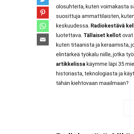
olosuhteita, kuten voimakasta s
suosittuja ammattilaisten, kuten
keskuudessa.
Radiokestävä kel
luotettava.
Tällaiset kellot
ovat 
kuten titaanista ja keraamista, j
elintärkeä työkalu niille, jotka 
artikkelissa
käymme läpi 35 miele
historiasta, teknologiasta ja käyt
tähän kiehtovaan maailmaan?