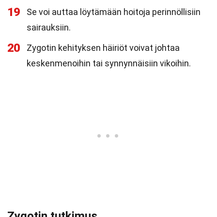
19
Se voi auttaa löytämään hoitoja perinnöllisiin
sairauksiin.
20
Zygotin kehityksen häiriöt voivat johtaa
keskenmenoihin tai synnynnäisiin vikoihin.
Zygotin tutkimus