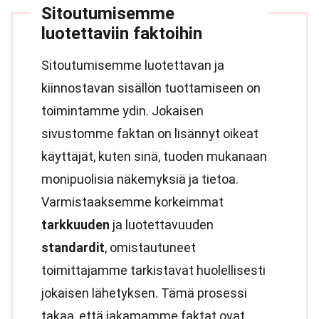
Sitoutumisemme
luotettaviin faktoihin
Sitoutumisemme luotettavan ja
kiinnostavan sisällön tuottamiseen on
toimintamme ydin. Jokaisen
sivustomme faktan on lisännyt oikeat
käyttäjät, kuten sinä, tuoden mukanaan
monipuolisia näkemyksiä ja tietoa.
Varmistaaksemme korkeimmat
tarkkuuden
ja luotettavuuden
standardit
, omistautuneet
toimittajamme tarkistavat huolellisesti
jokaisen lähetyksen. Tämä prosessi
takaa, että jakamamme faktat ovat