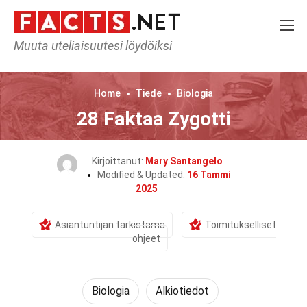
Muuta uteliaisuutesi löydöiksi
Home
Tiede
Biologia
28 Faktaa Zygotti
Kirjoittanut:
Mary Santangelo
Modified & Updated:
16 Tammi
2025
Asiantuntijan tarkistama
Toimitukselliset
ohjeet
Biologia
Alkiotiedot