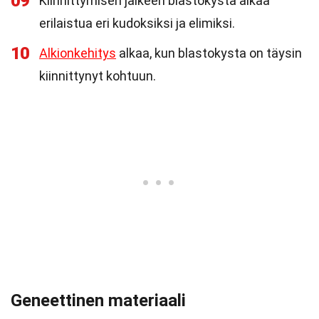
09
Kiinnittymisen jälkeen blastokysta alkaa
erilaistua eri kudoksiksi ja elimiksi.
10
Alkionkehitys
alkaa, kun blastokysta on täysin
kiinnittynyt kohtuun.
Geneettinen materiaali