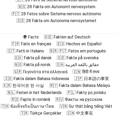
🇳🇴 28 Fakta om Autonomt nervesystem
🇵🇹 28 Fatos sobre Sistema nervoso autônomo
🇸🇪 28 Fakta om Autonoma nervsystemet
🌍 Facts
🇩🇪 Fakten auf Deutsch
🇫🇷 Faits en français
🇪🇸 Hechos en Español
🇮🇹 Fatti in Italiano
🇧🇷 🇵🇹 Fatos em português
🇩🇰 Fakta på dansk
🇸🇪 Fakta på svenska
🇳🇴 Fakta på norsk
🇸🇦 حقائق باللغة العربية
🇬🇷 Γεγονότα στα ελληνικά
🇮🇳 हिंदी में तथ्य
🇮🇩 Fakta dalam Bahasa Indonesia
🇯🇵 日本語の事実
🇰🇷 한국어로 된 사실
🇲🇾 Fakta dalam Bahasa Melayu
🇳🇱 Feiten in het Nederlands
🇵🇱 Fakty po polsku
🇷🇴 Fapte în română
🇷🇺 Факты на русском
🇹🇭 ข้อเท็จจริงเป็นภาษาไทย
🇻🇳 Sự thật bằng tiếng Việt
🇹🇷 Türkçe Gerçekler
🇨🇳 中文事实