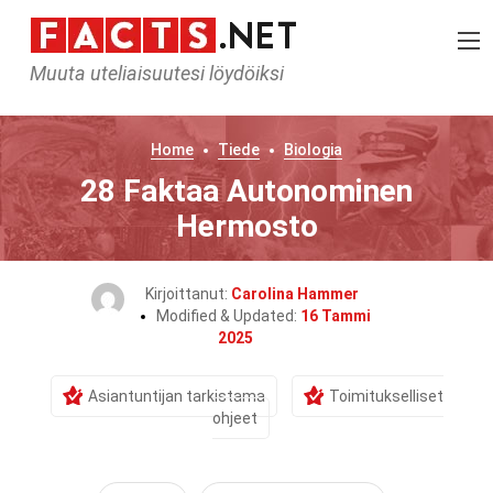
Muuta uteliaisuutesi löydöiksi
Home
Tiede
Biologia
28 Faktaa Autonominen
Hermosto
Kirjoittanut:
Carolina Hammer
Modified & Updated:
16 Tammi
2025
Asiantuntijan tarkistama
Toimitukselliset
ohjeet