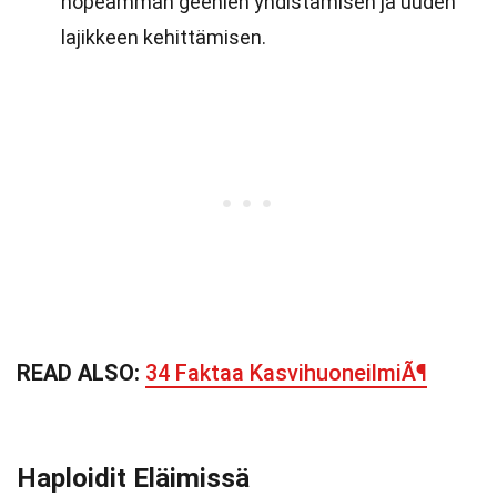
nopeamman geenien yhdistämisen ja uuden
lajikkeen kehittämisen.
READ ALSO:
34 Faktaa KasvihuoneilmiÃ¶
Haploidit Eläimissä