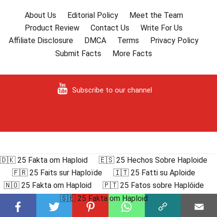
About Us
Editorial Policy
Meet the Team
Product Review
Contact Us
Write For Us
Affiliate Disclosure
DMCA
Terms
Privacy Policy
Submit Facts
More Facts
Subscribe to our channel
🇩🇰 25 Fakta om Haploid
🇪🇸 25 Hechos Sobre Haploide
🇫🇷 25 Faits sur Haploïde
🇮🇹 25 Fatti su Aploide
🇳🇴 25 Fakta om Haploid
🇵🇹 25 Fatos sobre Haplóide
🇸🇪 25 Fakta om Haploid