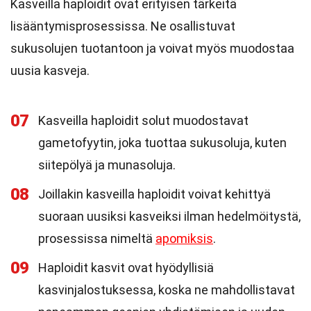
Kasveilla haploidit ovat erityisen tärkeitä
lisääntymisprosessissa. Ne osallistuvat
sukusolujen tuotantoon ja voivat myös muodostaa
uusia kasveja.
07
Kasveilla haploidit solut muodostavat
gametofyytin, joka tuottaa sukusoluja, kuten
siitepölyä ja munasoluja.
08
Joillakin kasveilla haploidit voivat kehittyä
suoraan uusiksi kasveiksi ilman hedelmöitystä,
prosessissa nimeltä
apomiksis
.
09
Haploidit kasvit ovat hyödyllisiä
kasvinjalostuksessa, koska ne mahdollistavat