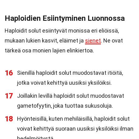
Haploidien Esiintyminen Luonnossa
Haploidit solut esiintyvät monissa eri eliöissä,
mukaan lukien kasvit, eläimet ja
sienet
. Ne ovat
tärkeä osa monien lajien elinkiertoa.
16
Sienillä haploidit solut muodostavat itiöitä,
jotka voivat kehittyä uusiksi yksilöiksi.
17
Joillakin levillä haploidit solut muodostavat
gametofyytin, joka tuottaa sukusoluja.
18
Hyönteisillä, kuten mehiläisillä, haploidit solut
voivat kehittyä suoraan uusiksi yksilöiksi ilman
hedelmöitystä.