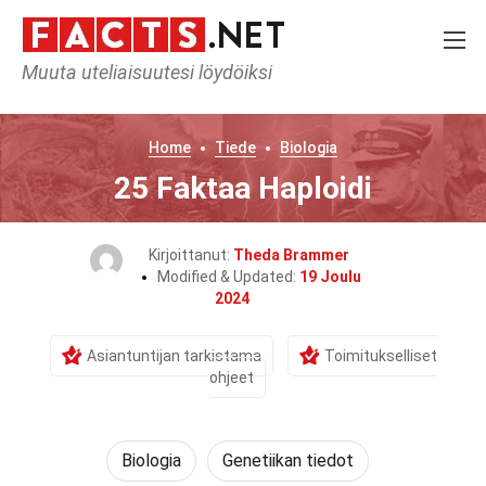
Muuta uteliaisuutesi löydöiksi
Home
Tiede
Biologia
25 Faktaa Haploidi
Kirjoittanut:
Theda Brammer
Modified & Updated:
19 Joulu
2024
Asiantuntijan tarkistama
Toimitukselliset
ohjeet
Biologia
Genetiikan tiedot