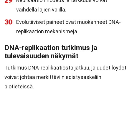
29
Replikaation nopeus ja tarkkuus voivat
vaihdella lajien välillä.
30
Evolutiiviset paineet ovat muokanneet DNA-
replikaation mekanismeja.
DNA-replikaation tutkimus ja
tulevaisuuden näkymät
Tutkimus DNA-replikaatiosta jatkuu, ja uudet löydöt
voivat johtaa merkittäviin edistysaskeliin
biotieteissä.