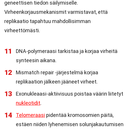
geneettisen tiedon säilymiselle.
Virheenkorjausmekanismit varmistavat, että
replikaatio tapahtuu mahdollisimman
virheettömästi.
11
DNA-polymeraasi tarkistaa ja korjaa virheitä
synteesin aikana.
12
Mismatch repair -järjestelmä korjaa
replikaation jälkeen jääneet virheet.
13
Exonukleaasi-aktiivisuus poistaa väärin liitetyt
nukleotidit
.
14
Telomeraasi
pidentää kromosomien päitä,
estäen niiden lyhenemisen solunjakautumisen