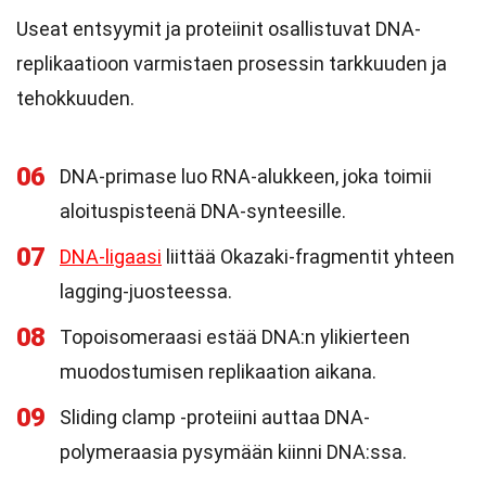
Useat entsyymit ja proteiinit osallistuvat DNA-
replikaatioon varmistaen prosessin tarkkuuden ja
tehokkuuden.
06
DNA-primase luo RNA-alukkeen, joka toimii
aloituspisteenä DNA-synteesille.
07
DNA-ligaasi
liittää Okazaki-fragmentit yhteen
lagging-juosteessa.
08
Topoisomeraasi estää DNA:n ylikierteen
muodostumisen replikaation aikana.
09
Sliding clamp -proteiini auttaa DNA-
polymeraasia pysymään kiinni DNA:ssa.