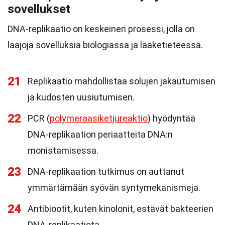
sovellukset
DNA-replikaatio on keskeinen prosessi, jolla on
laajoja sovelluksia biologiassa ja lääketieteessä.
21
Replikaatio mahdollistaa solujen jakautumisen
ja kudosten uusiutumisen.
22
PCR (
polymeraasiketjureaktio
) hyödyntää
DNA-replikaation periaatteita DNA:n
monistamisessa.
23
DNA-replikaation tutkimus on auttanut
ymmärtämään syövän syntymekanismeja.
24
Antibiootit, kuten kinolonit, estävät bakteerien
DNA-replikaatiota.