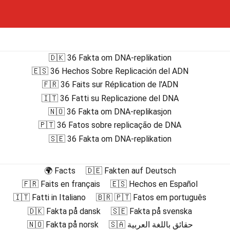
🇩🇰 36 Fakta om DNA-replikation
🇪🇸 36 Hechos Sobre Replicación del ADN
🇫🇷 36 Faits sur Réplication de l'ADN
🇮🇹 36 Fatti su Replicazione del DNA
🇳🇴 36 Fakta om DNA-replikasjon
🇵🇹 36 Fatos sobre replicação de DNA
🇸🇪 36 Fakta om DNA-replikation
🌍 Facts
🇩🇪 Fakten auf Deutsch
🇫🇷 Faits en français
🇪🇸 Hechos en Español
🇮🇹 Fatti in Italiano
🇧🇷 🇵🇹 Fatos em português
🇩🇰 Fakta på dansk
🇸🇪 Fakta på svenska
🇳🇴 Fakta på norsk
🇸🇦 حقائق باللغة العربية