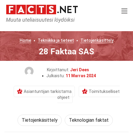
Muuta uteliaisuutesi löydöiksi
Home
Tekniikka ja tieteet
Tietojenkäsittely
28 Faktaa SAS
Kirjoittanut:
Jeri Dees
Julkaistu:
11 Marras 2024
Asiantuntijan tarkistama
Toimitukselliset
ohjeet
Tietojenkäsittely
Teknologian faktat