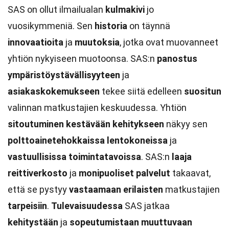
SAS on ollut ilmailualan
kulmakivi
jo
vuosikymmeniä. Sen
historia
on täynnä
innovaatioita
ja
muutoksia
, jotka ovat muovanneet
yhtiön nykyiseen muotoonsa. SAS:n
panostus
ympäristöystävällisyyteen
ja
asiakaskokemukseen
tekee siitä edelleen
suositun
valinnan matkustajien keskuudessa. Yhtiön
sitoutuminen
kestävään kehitykseen
näkyy sen
polttoainetehokkaissa
lentokoneissa
ja
vastuullisissa
toimintatavoissa
. SAS:n
laaja
reittiverkosto
ja
monipuoliset
palvelut
takaavat,
että se pystyy
vastaamaan
erilaisten
matkustajien
tarpeisiin
.
Tulevaisuudessa
SAS jatkaa
kehitystään
ja
sopeutumistaan
muuttuvaan