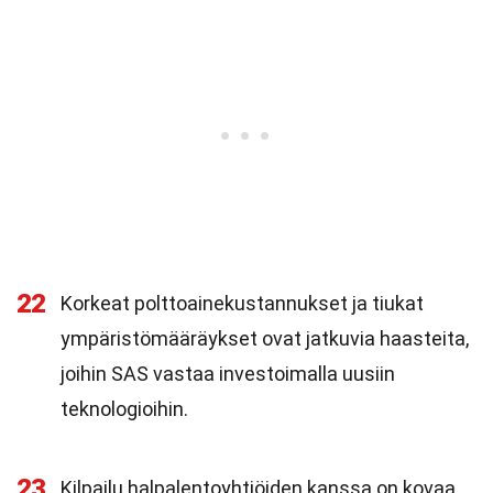
22
Korkeat polttoainekustannukset ja tiukat
ympäristömääräykset ovat jatkuvia haasteita,
joihin SAS vastaa investoimalla uusiin
teknologioihin.
23
Kilpailu halpalentoyhtiöiden kanssa on kovaa,