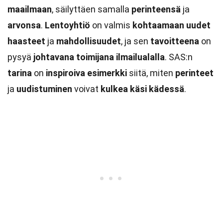
maailmaan
, säilyttäen samalla
perinteensä
ja
arvonsa
.
Lentoyhtiö
on valmis
kohtaamaan
uudet
haasteet
ja
mahdollisuudet
, ja sen
tavoitteena
on
pysyä
johtavana
toimijana
ilmailualalla
. SAS:n
tarina
on
inspiroiva
esimerkki
siitä, miten
perinteet
ja
uudistuminen
voivat
kulkea
käsi kädessä
.