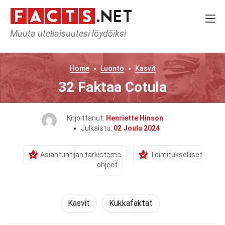
Muuta uteliaisuutesi löydöiksi
Home
Luonto
Kasvit
32 Faktaa Cotula
Kirjoittanut:
Henriette Hinson
Julkaistu:
02 Joulu 2024
Asiantuntijan tarkistama
Toimitukselliset
ohjeet
Kasvit
Kukkafaktat