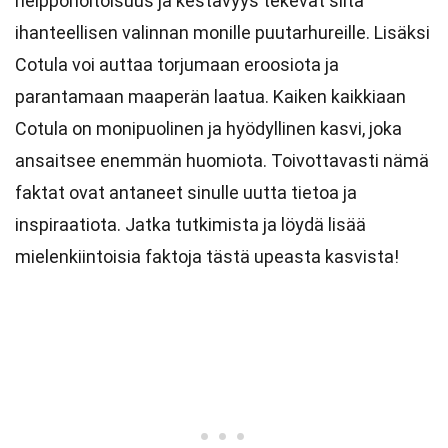
helppohoitoisuus ja kestävyys tekevät siitä
ihanteellisen valinnan monille puutarhureille. Lisäksi
Cotula voi auttaa torjumaan eroosiota ja
parantamaan maaperän laatua. Kaiken kaikkiaan
Cotula on monipuolinen ja hyödyllinen kasvi, joka
ansaitsee enemmän huomiota. Toivottavasti nämä
faktat ovat antaneet sinulle uutta tietoa ja
inspiraatiota. Jatka tutkimista ja löydä lisää
mielenkiintoisia faktoja tästä upeasta kasvista!