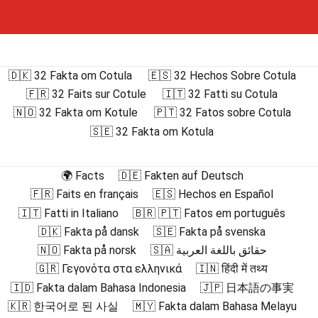
🇩🇰 32 Fakta om Cotula
🇪🇸 32 Hechos Sobre Cotula
🇫🇷 32 Faits sur Cotule
🇮🇹 32 Fatti su Cotula
🇳🇴 32 Fakta om Kotule
🇵🇹 32 Fatos sobre Cotula
🇸🇪 32 Fakta om Kotula
🌍 Facts
🇩🇪 Fakten auf Deutsch
🇫🇷 Faits en français
🇪🇸 Hechos en Español
🇮🇹 Fatti in Italiano
🇧🇷 🇵🇹 Fatos em português
🇩🇰 Fakta på dansk
🇸🇪 Fakta på svenska
🇳🇴 Fakta på norsk
🇸🇦 حقائق باللغة العربية
🇬🇷 Γεγονότα στα ελληνικά
🇮🇳 हिंदी में तथ्य
🇮🇩 Fakta dalam Bahasa Indonesia
🇯🇵 日本語の事実
🇰🇷 한국어로 된 사실
🇲🇾 Fakta dalam Bahasa Melayu