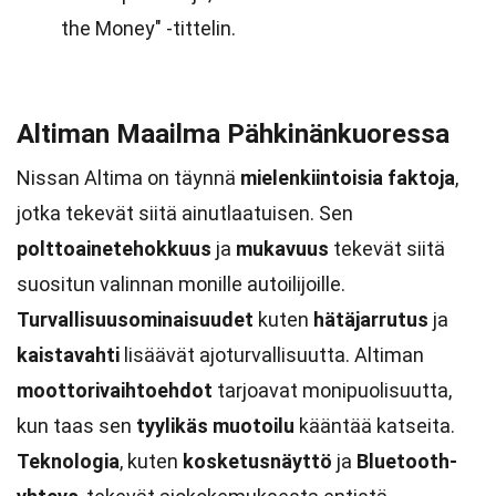
the Money" -tittelin.
Altiman Maailma Pähkinänkuoressa
Nissan Altima on täynnä
mielenkiintoisia faktoja
,
jotka tekevät siitä ainutlaatuisen. Sen
polttoainetehokkuus
ja
mukavuus
tekevät siitä
suositun valinnan monille autoilijoille.
Turvallisuusominaisuudet
kuten
hätäjarrutus
ja
kaistavahti
lisäävät ajoturvallisuutta. Altiman
moottorivaihtoehdot
tarjoavat monipuolisuutta,
kun taas sen
tyylikäs muotoilu
kääntää katseita.
Teknologia
, kuten
kosketusnäyttö
ja
Bluetooth-