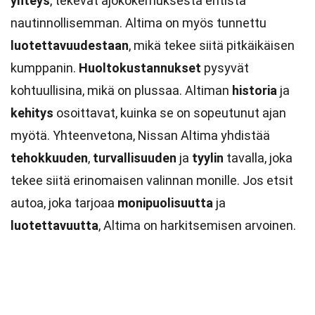
yhteys
, tekevät ajokokemuksesta entistä
nautinnollisemman. Altima on myös tunnettu
luotettavuudestaan
, mikä tekee siitä pitkäikäisen
kumppanin.
Huoltokustannukset
pysyvät
kohtuullisina, mikä on plussaa. Altiman
historia
ja
kehitys
osoittavat, kuinka se on sopeutunut ajan
myötä. Yhteenvetona, Nissan Altima yhdistää
tehokkuuden
,
turvallisuuden
ja
tyylin
tavalla, joka
tekee siitä erinomaisen valinnan monille. Jos etsit
autoa, joka tarjoaa
monipuolisuutta
ja
luotettavuutta
, Altima on harkitsemisen arvoinen.