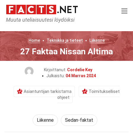
Muuta uteliaisuutesi löydöiksi
Home
Tekniikka ja tieteet
Liikenne
27 Faktaa Nissan Altima
Kirjoittanut:
Cordelie Key
Julkaistu:
04 Marras 2024
Asiantuntijan tarkistama
Toimitukselliset
ohjeet
Liikenne
Sedan-faktat