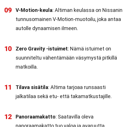
09
V-Motion-keula
: Altiman keulassa on Nissanin
tunnusomainen V-Motion-muotoilu, joka antaa
autolle dynaamisen ilmeen.
10
Zero Gravity -istuimet
: Nämä istuimet on
suunniteltu vähentämään väsymystä pitkillä
matkoilla.
11
Tilava sisätila
: Altima tarjoaa runsaasti
jalkatilaa sekä etu- että takamatkustajille.
12
Panoraamakatto
: Saatavilla oleva
panoraamakatto tuo valoa ja avaruutta