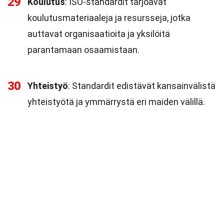
29
Koulutus
: ISO-standardit tarjoavat
koulutusmateriaaleja ja resursseja, jotka
auttavat organisaatioita ja yksilöitä
parantamaan osaamistaan.
30
Yhteistyö
: Standardit edistävät kansainvälistä
yhteistyötä ja ymmärrystä eri maiden välillä.