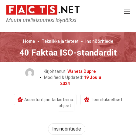
Muuta uteliaisuutesi löydöiksi
Home
Tekniikka ja tieteet
Insinööritiede
40 Faktaa ISO-standardit
Kirjoittanut:
Waneta Dupre
Modified & Updated:
19 Joulu
2024
Asiantuntijan tarkistama
Toimitukselliset
ohjeet
Insinööritiede