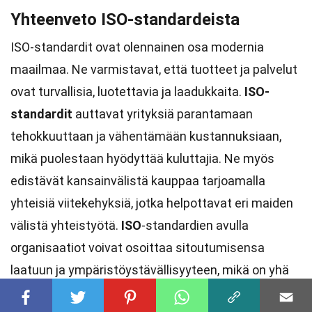
Yhteenveto ISO-standardeista
ISO-standardit ovat olennainen osa modernia
maailmaa. Ne varmistavat, että tuotteet ja palvelut
ovat turvallisia, luotettavia ja laadukkaita.
ISO-
standardit
auttavat yrityksiä parantamaan
tehokkuuttaan ja vähentämään kustannuksiaan,
mikä puolestaan hyödyttää kuluttajia. Ne myös
edistävät kansainvälistä kauppaa tarjoamalla
yhteisiä viitekehyksiä, jotka helpottavat eri maiden
välistä yhteistyötä.
ISO
-standardien avulla
organisaatiot voivat osoittaa sitoutumisensa
laatuun ja ympäristöystävällisyyteen, mikä on yhä
tärkeämpää nykypäivän kuluttajille. Vaikka