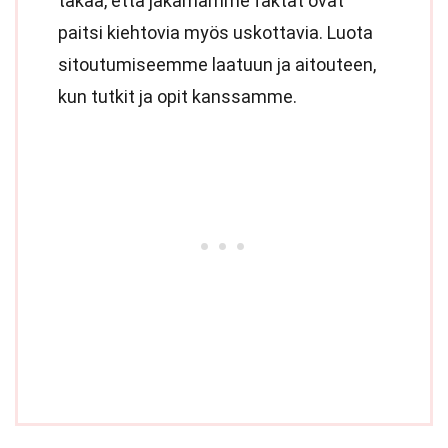
takaa, että jakamamme faktat ovat
paitsi kiehtovia myös uskottavia. Luota
sitoutumiseemme laatuun ja aitouteen,
kun tutkit ja opit kanssamme.