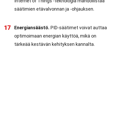
Internet of Things -teknologia mahdollistaa
säätimien etävalvonnan ja -ohjauksen.
17
Energiansäästö.
PID-säätimet voivat auttaa
optimoimaan energian käyttöä, mikä on
tärkeää kestävän kehityksen kannalta.