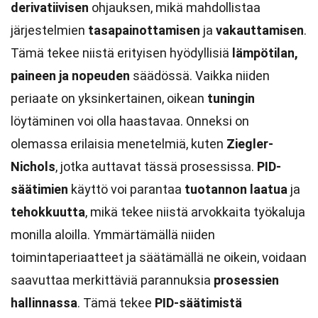
derivatiivisen
ohjauksen, mikä mahdollistaa
järjestelmien
tasapainottamisen
ja
vakauttamisen
.
Tämä tekee niistä erityisen hyödyllisiä
lämpötilan,
paineen ja nopeuden
säädössä. Vaikka niiden
periaate on yksinkertainen, oikean
tuningin
löytäminen voi olla haastavaa. Onneksi on
olemassa erilaisia menetelmiä, kuten
Ziegler-
Nichols
, jotka auttavat tässä prosessissa.
PID-
säätimien
käyttö voi parantaa
tuotannon laatua
ja
tehokkuutta
, mikä tekee niistä arvokkaita työkaluja
monilla aloilla. Ymmärtämällä niiden
toimintaperiaatteet ja säätämällä ne oikein, voidaan
saavuttaa merkittäviä parannuksia
prosessien
hallinnassa
. Tämä tekee
PID-säätimistä