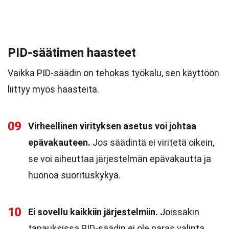
PID-säätimen haasteet
Vaikka PID-säädin on tehokas työkalu, sen käyttöön
liittyy myös haasteita.
09
Virheellinen virityksen asetus voi johtaa
epävakauteen.
Jos säädintä ei viritetä oikein,
se voi aiheuttaa järjestelmän epävakautta ja
huonoa suorituskykyä.
10
Ei sovellu kaikkiin järjestelmiin.
Joissakin
tapauksissa PID-säädin ei ole paras valinta,