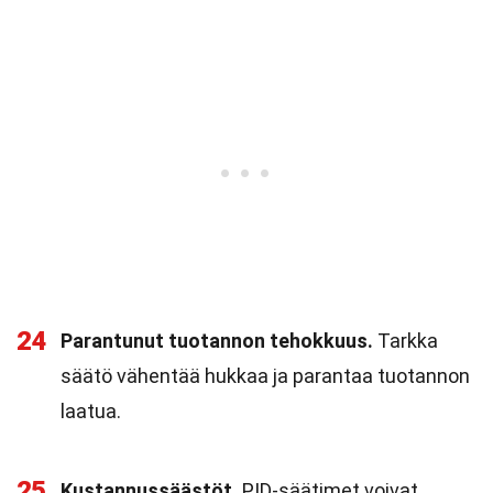
24
Parantunut tuotannon tehokkuus.
Tarkka
säätö vähentää hukkaa ja parantaa tuotannon
laatua.
25
Kustannussäästöt.
PID-säätimet voivat