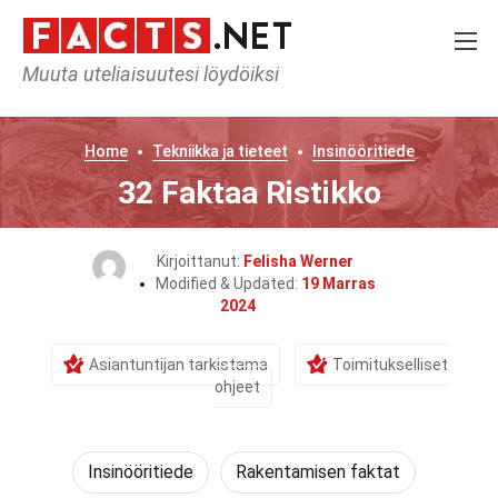
Muuta uteliaisuutesi löydöiksi
Home
Tekniikka ja tieteet
Insinööritiede
32 Faktaa Ristikko
Kirjoittanut:
Felisha Werner
Modified & Updated:
19 Marras
2024
Asiantuntijan tarkistama
Toimitukselliset
ohjeet
Insinööritiede
Rakentamisen faktat