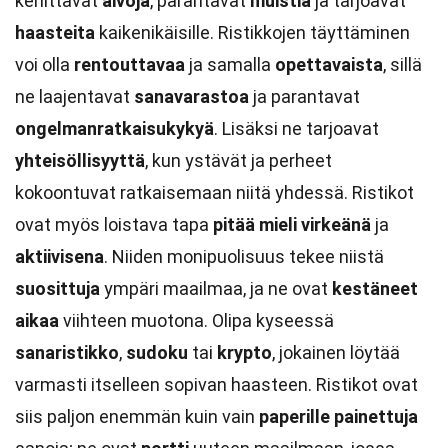
kehittävät
aivoja
, parantavat
muistia
ja tarjoavat
haasteita
kaikenikäisille. Ristikkojen täyttäminen
voi olla
rentouttavaa
ja samalla
opettavaista
, sillä
ne laajentavat
sanavarastoa
ja parantavat
ongelmanratkaisukykyä
. Lisäksi ne tarjoavat
yhteisöllisyyttä
, kun ystävät ja perheet
kokoontuvat ratkaisemaan niitä yhdessä. Ristikot
ovat myös loistava tapa
pitää mieli virkeänä
ja
aktiivisena
. Niiden monipuolisuus tekee niistä
suosittuja
ympäri maailmaa, ja ne ovat
kestäneet
aikaa
viihteen muotona. Olipa kyseessä
sanaristikko
,
sudoku
tai
krypto
, jokainen löytää
varmasti itselleen sopivan haasteen. Ristikot ovat
siis paljon enemmän kuin vain
paperille painettuja