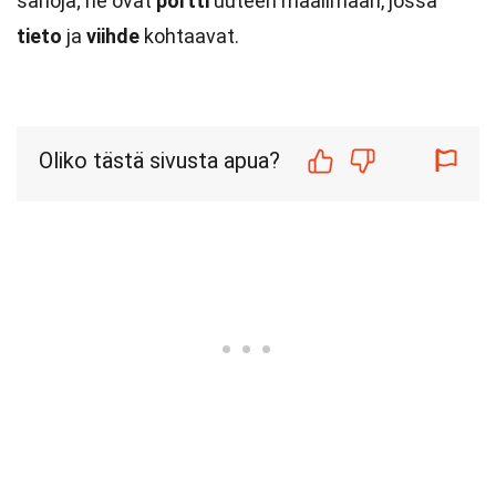
sanoja; ne ovat
portti
uuteen maailmaan, jossa
tieto
ja
viihde
kohtaavat.
Oliko tästä sivusta apua?