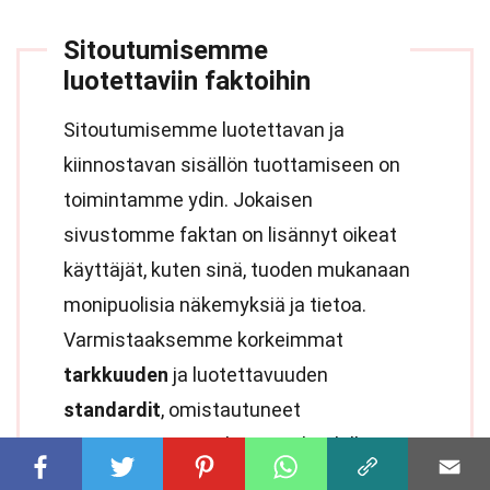
Sitoutumisemme
luotettaviin faktoihin
Sitoutumisemme luotettavan ja
kiinnostavan sisällön tuottamiseen on
toimintamme ydin. Jokaisen
sivustomme faktan on lisännyt oikeat
käyttäjät, kuten sinä, tuoden mukanaan
monipuolisia näkemyksiä ja tietoa.
Varmistaaksemme korkeimmat
tarkkuuden
ja luotettavuuden
standardit
, omistautuneet
toimittajamme tarkistavat huolellisesti
jokaisen lähetyksen. Tämä prosessi