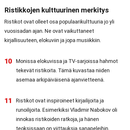
Ristikkojen kulttuurinen merkitys
Ristikot ovat olleet osa populaarikulttuuria jo yli
vuosisadan ajan. Ne ovat vaikuttaneet
kirjallisuuteen, elokuviin ja jopa musiikkiin.
10
Monissa elokuvissa ja TV-sarjoissa hahmot
tekevät ristikoita. Tämä kuvastaa niiden
asemaa arkipäiväisenä ajanvietteenä.
11
Ristikot ovat inspiroineet kirjailijoita ja
runoilijoita. Esimerkiksi Vladimir Nabokov oli
innokas ristikoiden ratkoja, ja hänen
teoksissaan on viittauksia sanapeleihin.