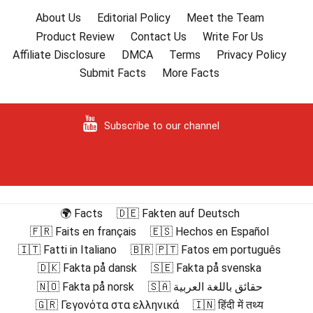
About Us
Editorial Policy
Meet the Team
Product Review
Contact Us
Write For Us
Affiliate Disclosure
DMCA
Terms
Privacy Policy
Submit Facts
More Facts
Subscribe to our channel
🌍 Facts
🇩🇪 Fakten auf Deutsch
🇫🇷 Faits en français
🇪🇸 Hechos en Español
🇮🇹 Fatti in Italiano
🇧🇷 🇵🇹 Fatos em português
🇩🇰 Fakta på dansk
🇸🇪 Fakta på svenska
🇳🇴 Fakta på norsk
🇸🇦 حقائق باللغة العربية
🇬🇷 Γεγονότα στα ελληνικά
🇮🇳 हिंदी में तथ्य