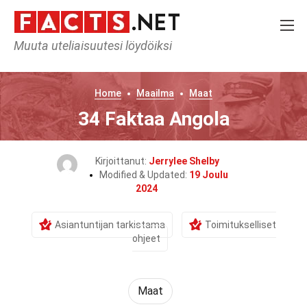
Muuta uteliaisuutesi löydöiksi
Home
Maailma
Maat
34 Faktaa Angola
Kirjoittanut:
Jerrylee Shelby
Modified & Updated:
19 Joulu
2024
Asiantuntijan tarkistama
Toimitukselliset
ohjeet
Maat