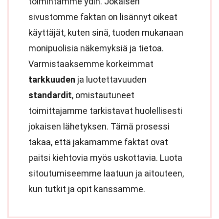
toimintamme ydin. Jokaisen
sivustomme faktan on lisännyt oikeat
käyttäjät, kuten sinä, tuoden mukanaan
monipuolisia näkemyksiä ja tietoa.
Varmistaaksemme korkeimmat
tarkkuuden
ja luotettavuuden
standardit
, omistautuneet
toimittajamme tarkistavat huolellisesti
jokaisen lähetyksen. Tämä prosessi
takaa, että jakamamme faktat ovat
paitsi kiehtovia myös uskottavia. Luota
sitoutumiseemme laatuun ja aitouteen,
kun tutkit ja opit kanssamme.