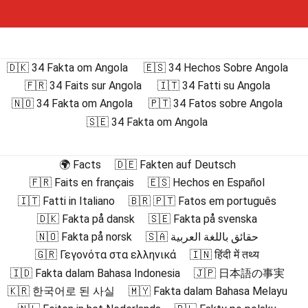
🇩🇰 34 Fakta om Angola
🇪🇸 34 Hechos Sobre Angola
🇫🇷 34 Faits sur Angola
🇮🇹 34 Fatti su Angola
🇳🇴 34 Fakta om Angola
🇵🇹 34 Fatos sobre Angola
🇸🇪 34 Fakta om Angola
🌍 Facts
🇩🇪 Fakten auf Deutsch
🇫🇷 Faits en français
🇪🇸 Hechos en Español
🇮🇹 Fatti in Italiano
🇧🇷 🇵🇹 Fatos em português
🇩🇰 Fakta på dansk
🇸🇪 Fakta på svenska
🇳🇴 Fakta på norsk
🇸🇦 حقائق باللغة العربية
🇬🇷 Γεγονότα στα ελληνικά
🇮🇳 हिंदी में तथ्य
🇮🇩 Fakta dalam Bahasa Indonesia
🇯🇵 日本語の事実
🇰🇷 한국어로 된 사실
🇲🇾 Fakta dalam Bahasa Melayu