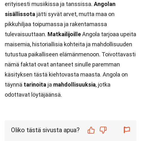
erityisesti musiikissa ja tanssissa.
Angolan
sisällissota
jätti syvät arvet, mutta maa on
pikkuhiljaa toipumassa ja rakentamassa
tulevaisuuttaan.
Matkailijoille
Angola tarjoaa upeita
maisemia, historiallisia kohteita ja mahdollisuuden
tutustua paikalliseen elämänmenoon. Toivottavasti
nämä faktat ovat antaneet sinulle paremman
käsityksen tästä kiehtovasta maasta. Angola on
täynnä
tarinoita
ja
mahdollisuuksia
, jotka
odottavat löytäjäänsä.
Oliko tästä sivusta apua?