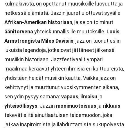
kulmakivistä, on opettanut muusikoille luovuutta ja
hetkessä elämistä. Jazzin juuret ulottuvat syvälle
Afrikan-Amerikan historiaan
, ja se on toiminut
äänitorvena
yhteiskunnallisille muutoksille.
Louis
Armstrongista
Miles Davisiin
, jazz on tuonut esiin
lukuisia legendoja, jotka ovat jättäneet jälkensä
musiikin historiaan. Jazzfestivaalit ympäri
maailmaa keräävät yhteen ihmisiä eri kulttuureista,
yhdistäen heidät musiikin kautta. Vaikka jazz on
kehittynyt ja muuttunut vuosikymmenten aikana,
sen ydin pysyy samana:
vapaus
,
ilmaisu
ja
yhteisöllisyys
. Jazzin
monimuotoisuus
ja
rikkaus
tekevät siitä ainutlaatuisen taidemuodon, joka
jatkaa inspiroimista ja ilahduttamista sukupolvesta