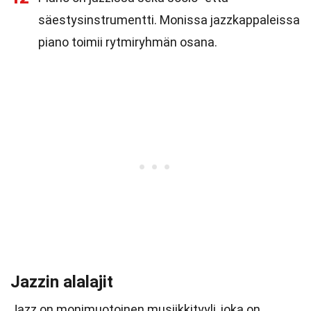
säestysinstrumentti. Monissa jazzkappaleissa
piano toimii rytmiryhmän osana.
Jazzin alalajit
Jazz on monimuotoinen musiikkityyli, joka on