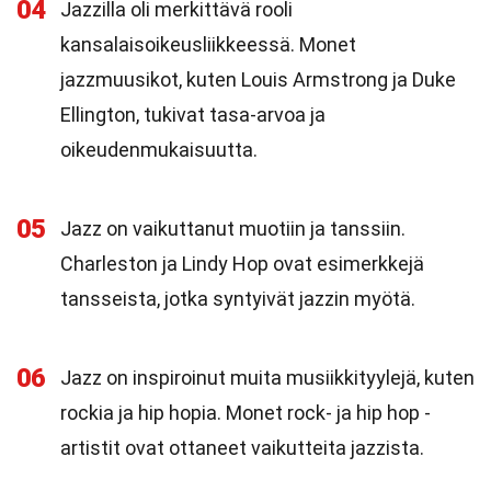
04
Jazzilla oli merkittävä rooli
kansalaisoikeusliikkeessä. Monet
jazzmuusikot, kuten Louis Armstrong ja Duke
Ellington, tukivat tasa-arvoa ja
oikeudenmukaisuutta.
05
Jazz on vaikuttanut muotiin ja tanssiin.
Charleston ja Lindy Hop ovat esimerkkejä
tansseista, jotka syntyivät jazzin myötä.
06
Jazz on inspiroinut muita musiikkityylejä, kuten
rockia ja hip hopia. Monet rock- ja hip hop -
artistit ovat ottaneet vaikutteita jazzista.