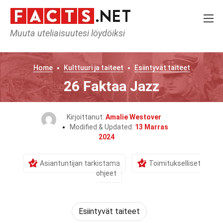
Muuta uteliaisuutesi löydöiksi
Home
Kulttuuri ja taiteet
Esiintyvät taiteet
26 Faktaa Jazz
Kirjoittanut:
Amalie Westover
Modified & Updated:
13 Marras
2024
Asiantuntijan tarkistama
Toimitukselliset
ohjeet
Esiintyvät taiteet