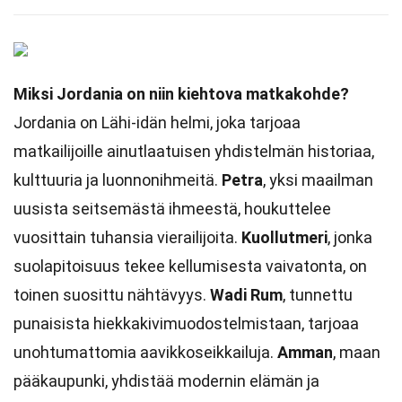
Miksi Jordania on niin kiehtova matkakohde?
Jordania on Lähi-idän helmi, joka tarjoaa
matkailijoille ainutlaatuisen yhdistelmän historiaa,
kulttuuria ja luonnonihmeitä.
Petra
, yksi maailman
uusista seitsemästä ihmeestä, houkuttelee
vuosittain tuhansia vierailijoita.
Kuollutmeri
, jonka
suolapitoisuus tekee kellumisesta vaivatonta, on
toinen suosittu nähtävyys.
Wadi Rum
, tunnettu
punaisista hiekkakivimuodostelmistaan, tarjoaa
unohtumattomia aavikkoseikkailuja.
Amman
, maan
pääkaupunki, yhdistää modernin elämän ja