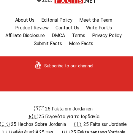
© 2023
About Us
Editorial Policy
Meet the Team
Product Review
Contact Us
Write For Us
Affiliate Disclosure
DMCA
Terms
Privacy Policy
Submit Facts
More Facts
Subscribe to our channel
🇩🇰 25 Fakta om Jordanien
🇬🇷 25 Γεγονότα για το Ιορδανία
🇪🇸 25 Hechos Sobre Jordania
🇫🇷 25 Faits sur Jordanie
🇭🇮 जॉर्डन के बारे में 25 तथ्य
🇮🇩 25 Fakta tentang Yordania