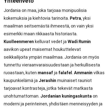
Yhteenveto
Jordania on maa, joka tarjoaa monipuolisia
kokemuksia ja kiehtovia tarinoita.
Petra
, yksi
maailman seitsemästä ihmeestä, on vain yksi
esimerkki maan rikkaasta historiasta.
Kuolleenmeren
kelluvat vedet ja
Wadi Rumin
aavikon upeat maisemat houkuttelevat
seikkailijoita ympäri maailmaa. Jordania on myös
tunnettu vieraanvaraisuudestaan ja herkullisesta
ruoastaan, kuten
mansaf
ja
falafel
.
Ammanin
vilkas
kaupunkielämä ja
Jerashin
muinaiset rauniot
tarjoavat kontrasteja, jotka tekevät matkasta
unohtumattoman.
Jordanian kuningaskunta
on
moderni ja perinteinen, yhdistäen menneisyyden ja