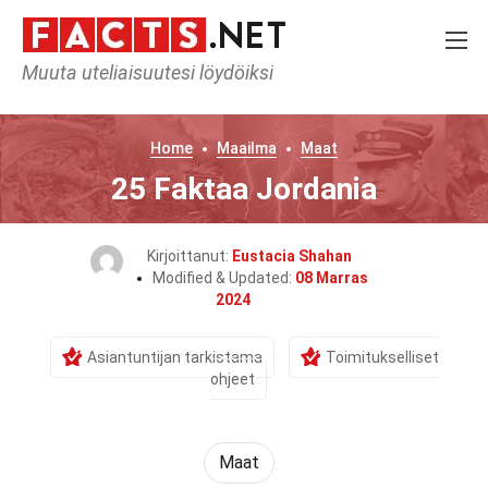
Muuta uteliaisuutesi löydöiksi
Home
Maailma
Maat
25 Faktaa Jordania
Kirjoittanut:
Eustacia Shahan
Modified & Updated:
08 Marras
2024
Asiantuntijan tarkistama
Toimitukselliset
ohjeet
Maat