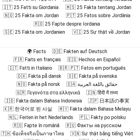
🇮🇹 25 Fatti su Giordania
🇲🇸 25 Fakta tentang Jordan
🇳🇴 25 Fakta om Jordan
🇵🇹 25 Fatos sobre Jordânia
🇷🇴 25 Fapte despre Iordania
🇸🇪 25 Fakta om Jordanien
🇻🇮 25 Sự thật về Jordan
🌍 Facts
🇩🇪 Fakten auf Deutsch
🇫🇷 Faits en français
🇪🇸 Hechos en Español
🇮🇹 Fatti in Italiano
🇧🇷 🇵🇹 Fatos em português
🇩🇰 Fakta på dansk
🇸🇪 Fakta på svenska
🇳🇴 Fakta på norsk
🇸🇦 حقائق باللغة العربية
🇬🇷 Γεγονότα στα ελληνικά
🇮🇳 हिंदी में तथ्य
🇮🇩 Fakta dalam Bahasa Indonesia
🇯🇵 日本語の事実
🇰🇷 한국어로 된 사실
🇲🇾 Fakta dalam Bahasa Melayu
🇳🇱 Feiten in het Nederlands
🇵🇱 Fakty po polsku
🇷🇴 Fapte în română
🇷🇺 Факты на русском
🇹🇭 ข้อเท็จจริงเป็นภาษาไทย
🇻🇳 Sự thật bằng tiếng Việt