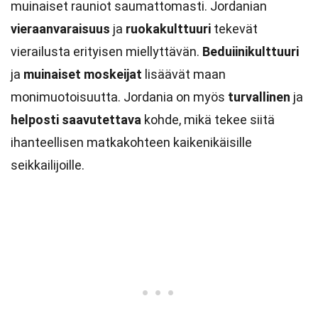
muinaiset rauniot saumattomasti. Jordanian
vieraanvaraisuus
ja
ruokakulttuuri
tekevät
vierailusta erityisen miellyttävän.
Beduiinikulttuuri
ja
muinaiset moskeijat
lisäävät maan
monimuotoisuutta. Jordania on myös
turvallinen
ja
helposti saavutettava
kohde, mikä tekee siitä
ihanteellisen matkakohteen kaikenikäisille
seikkailijoille.