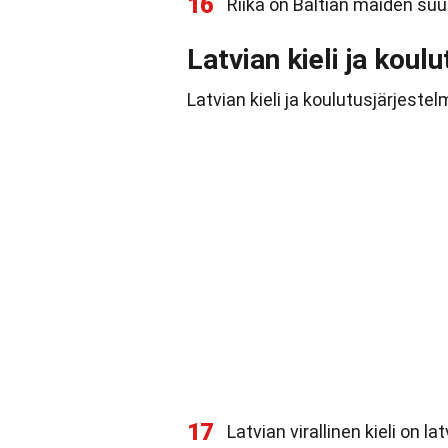
16
Riika on Baltian maiden suu
Latvian kieli ja koul
Latvian kieli ja koulutusjärjeste
17
Latvian virallinen kieli on lat