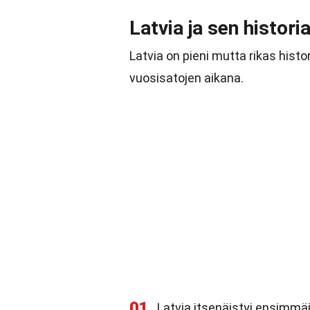
Latvia ja sen histori
Latvia on pieni mutta rikas his
vuosisatojen aikana.
01
Latvia itsenäistyi ensimmä