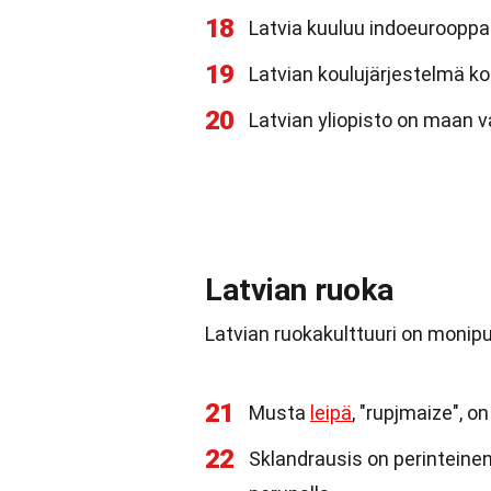
18
Latvia kuuluu indoeurooppal
19
Latvian koulujärjestelmä koo
20
Latvian yliopisto on maan v
Latvian ruoka
Latvian ruokakulttuuri on monipuo
21
Musta
leipä
, "rupjmaize", on
22
Sklandrausis on perinteinen 