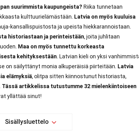
oopan suurimmista kaupungeista?
Riika tunnetaan
ilkkaasta kulttuurielämästään.
Latvia on myös kuuluisa
auja-kansallispuistosta ja upeista hiekkarannoistaan.
sta historiastaan ja perinteistään
, joita juhlitaan
vuoden.
Maa on myös tunnettu korkeasta
isesta kehityksestään
. Latvian kieli on yksi vanhimmist
 se on säilyttänyt monia alkuperäisiä piirteitään.
Latvia
sia elämyksiä
, olitpa sitten kiinnostunut historiasta,
.
Tässä artikkelissa tutustumme 32 mielenkiintoiseen
at yllättää sinut!
Sisällysluettelo