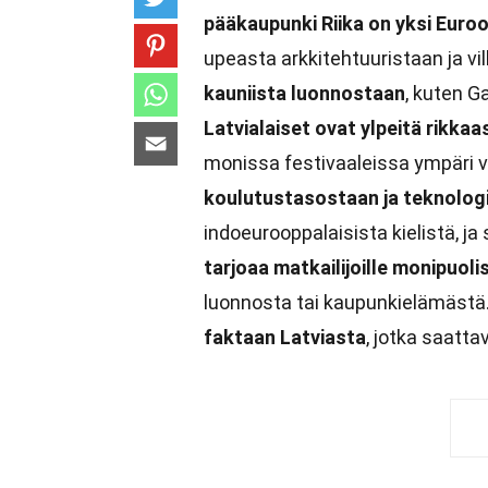
pääkaupunki Riika on yksi Eur
upeasta arkkitehtuuristaan ja v
kauniista luonnostaan
, kuten G
Latvialaiset ovat ylpeitä rikkaa
monissa festivaaleissa ympäri 
koulutustasostaan ja teknolog
indoeurooppalaisista kielistä, ja
tarjoaa matkailijoille monipuoli
luonnosta tai kaupunkielämästä
faktaan Latviasta
, jotka saattav