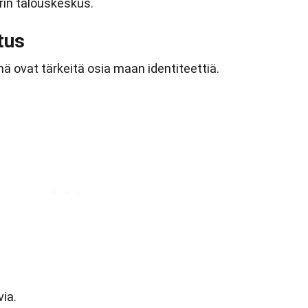
rin talouskeskus.
utus
lmä ovat tärkeitä osia maan identiteettiä.
via.