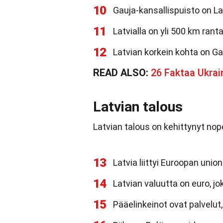
10
Gauja-kansallispuisto on Lat
11
Latvialla on yli 500 km rant
12
Latvian korkein kohta on Ga
READ ALSO:
26 Faktaa Ukrai
Latvian talous
Latvian talous on kehittynyt nop
13
Latvia liittyi Euroopan unio
14
Latvian valuutta on euro, j
15
Pääelinkeinot ovat palvelut,