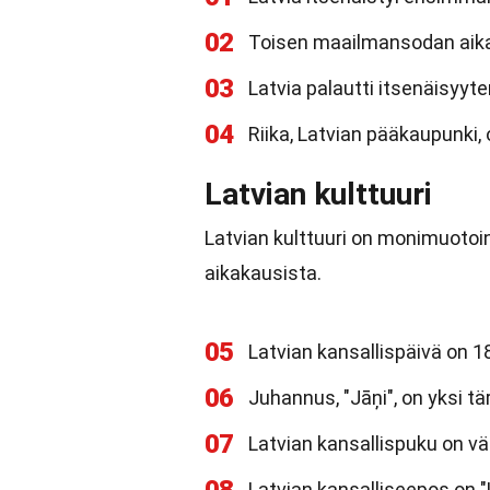
02
Toisen maailmansodan aikan
03
Latvia palautti itsenäisyyt
04
Riika, Latvian pääkaupunki, 
Latvian kulttuuri
Latvian kulttuuri on monimuotoin
aikakausista.
05
Latvian kansallispäivä on 1
06
Juhannus, "Jāņi", on yksi t
07
Latvian kansallispuku on vär
Latvian kansalliseepos on "