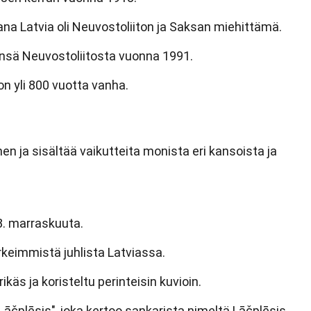
a Latvia oli Neuvostoliiton ja Saksan miehittämä.
ensä Neuvostoliitosta vuonna 1991.
on yli 800 vuotta vanha.
en ja sisältää vaikutteita monista eri kansoista ja
8. marraskuuta.
ärkeimmistä juhlista Latviassa.
ikäs ja koristeltu perinteisin kuvioin.
Lāčplēsis", joka kertoo sankarista nimeltä Lāčplēsis.