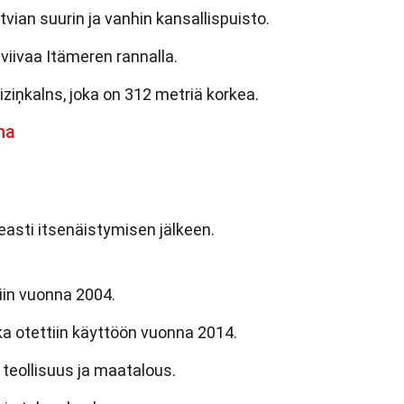
vian suurin ja vanhin kansallispuisto.
aviivaa Itämeren rannalla.
iziņkalns, joka on 312 metriä korkea.
na
easti itsenäistymisen jälkeen.
niin vuonna 2004.
oka otettiin käyttöön vuonna 2014.
 teollisuus ja maatalous.