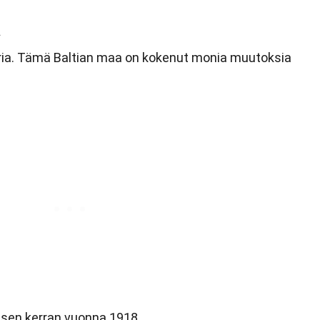
a
toria. Tämä Baltian maa on kokenut monia muutoksia
isen kerran vuonna 1918.