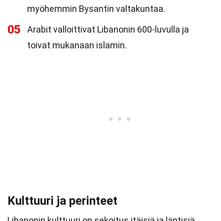
myöhemmin Bysantin valtakuntaa.
05
Arabit valloittivat Libanonin 600-luvulla ja
toivat mukanaan islamin.
Kulttuuri ja perinteet
Libanonin kulttuuri on sekoitus itäisiä ja läntisiä