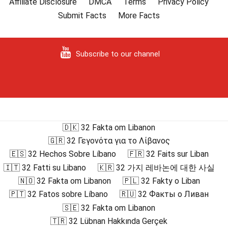
Affiliate Disclosure
DMCA
Terms
Privacy Policy
Submit Facts
More Facts
Subscribe to our channel
🇩🇰 32 Fakta om Libanon
🇬🇷 32 Γεγονότα για το Λίβανος
🇪🇸 32 Hechos Sobre Líbano
🇫🇷 32 Faits sur Liban
🇮🇹 32 Fatti su Libano
🇰🇷 32 가지 레바논에 대한 사실
🇳🇴 32 Fakta om Libanon
🇵🇱 32 Fakty o Liban
🇵🇹 32 Fatos sobre Líbano
🇷🇺 32 Факты о Ливан
🇸🇪 32 Fakta om Libanon
🇹🇷 32 Lübnan Hakkında Gerçek