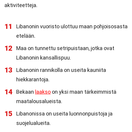
aktiviteetteja.
11
Libanonin vuoristo ulottuu maan pohjoisosasta
etelään.
12
Maa on tunnettu setripuistaan, jotka ovat
Libanonin kansallispuu.
13
Libanonin rannikolla on useita kauniita
hiekkarantoja.
14
Bekaan
laakso
on yksi maan tärkeimmistä
maatalousalueista.
15
Libanonissa on useita luonnonpuistoja ja
suojelualueita.