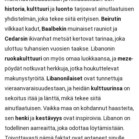
historia
,
kulttuuri
ja
luonto
tarjoavat ainutlaatuisen
yhdistelmän, joka tekee siitä erityisen.
Beirutin
vilkkaat kadut,
Baalbekin
muinaiset rauniot ja
Cedarsin
ikivanhat metsät kertovat tarinaa, joka
ulottuu tuhansien vuosien taakse. Libanonin
ruokakulttuuri
on myös omaa luokkaansa, ja
meze
-
pöydät notkuvat herkkuja, jotka houkuttelevat
makunystyröitä.
Libanonilaiset
ovat tunnettuja
vieraanvaraisuudestaan, ja heidän
kulttuurinsa
on
sekoitus itää ja länttä, mikä tekee siitä
ainutlaatuisen. Vaikka maa on kohdannut haasteita,
sen
henki
ja
kestävyys
ovat inspiroivia. Libanon on
todellinen aarreaitta, joka odottaa löytämistään.
Toivottavasti nämä faktat ovat antaneet sinulle