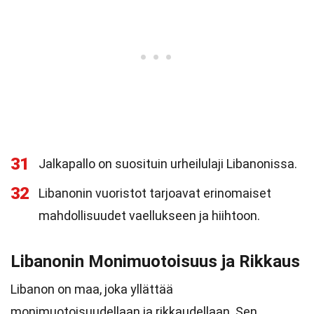
31
Jalkapallo on suosituin urheilulaji Libanonissa.
32
Libanonin vuoristot tarjoavat erinomaiset
mahdollisuudet vaellukseen ja hiihtoon.
Libanonin Monimuotoisuus ja Rikkaus
Libanon on maa, joka yllättää
monimuotoisuudellaan ja rikkaudellaan. Sen