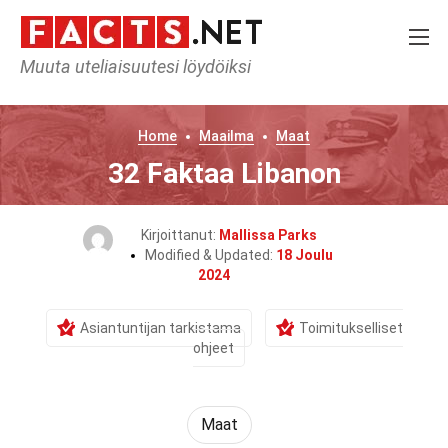
Muuta uteliaisuutesi löydöiksi
Home
Maailma
Maat
32 Faktaa Libanon
Kirjoittanut:
Mallissa Parks
Modified & Updated:
18 Joulu
2024
Asiantuntijan tarkistama
Toimitukselliset
ohjeet
Maat