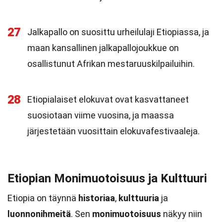
27
Jalkapallo on suosittu urheilulaji Etiopiassa, ja
maan kansallinen jalkapallojoukkue on
osallistunut Afrikan mestaruuskilpailuihin.
28
Etiopialaiset elokuvat ovat kasvattaneet
suosiotaan viime vuosina, ja maassa
järjestetään vuosittain elokuvafestivaaleja.
Etiopian Monimuotoisuus ja Kulttuuri
Etiopia on täynnä
historiaa
,
kulttuuria
ja
luonnonihmeitä
. Sen
monimuotoisuus
näkyy niin