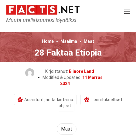
Muuta uteliaisuutesi löydöiksi
Home
Maailma
Maat
28 Faktaa Etiopia
Kirjoittanut:
Elinore Land
Modified & Updated:
11 Marras
2024
Asiantuntijan tarkistama
Toimitukselliset
ohjeet
Maat