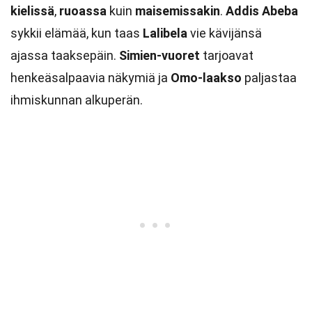
kielissä
,
ruoassa
kuin
maisemissakin
.
Addis Abeba
sykkii elämää, kun taas
Lalibela
vie kävijänsä
ajassa taaksepäin.
Simien-vuoret
tarjoavat
henkeäsalpaavia näkymiä ja
Omo-laakso
paljastaa
ihmiskunnan alkuperän.