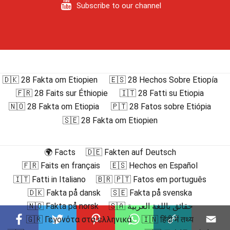
Subscribe to our channel
🇩🇰 28 Fakta om Etiopien
🇪🇸 28 Hechos Sobre Etiopía
🇫🇷 28 Faits sur Éthiopie
🇮🇹 28 Fatti su Etiopia
🇳🇴 28 Fakta om Etiopia
🇵🇹 28 Fatos sobre Etiópia
🇸🇪 28 Fakta om Etiopien
🌍 Facts
🇩🇪 Fakten auf Deutsch
🇫🇷 Faits en français
🇪🇸 Hechos en Español
🇮🇹 Fatti in Italiano
🇧🇷 🇵🇹 Fatos em português
🇩🇰 Fakta på dansk
🇸🇪 Fakta på svenska
🇳🇴 Fakta på norsk
🇸🇦 حقائق باللغة العربية
🇬🇷 Γεγονότα στα ελληνικά
🇮🇳 हिंदी में तथ्य