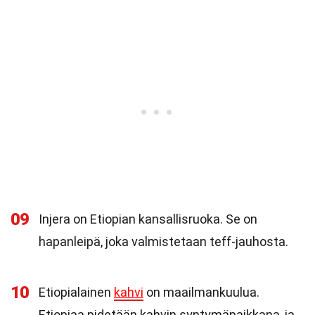
09
Injera on Etiopian kansallisruoka. Se on
hapanleipä, joka valmistetaan teff-jauhosta.
10
Etiopialainen
kahvi
on maailmankuulua.
Etiopiaa pidetään kahvin syntymäpaikkana, ja