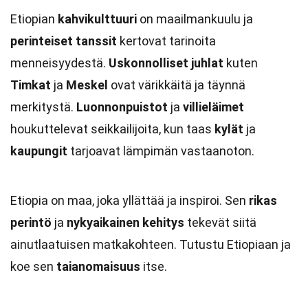
Etiopian
kahvikulttuuri
on maailmankuulu ja
perinteiset tanssit
kertovat tarinoita
menneisyydestä.
Uskonnolliset juhlat
kuten
Timkat
ja
Meskel
ovat värikkäitä ja täynnä
merkitystä.
Luonnonpuistot
ja
villieläimet
houkuttelevat seikkailijoita, kun taas
kylät
ja
kaupungit
tarjoavat lämpimän vastaanoton.
Etiopia on maa, joka yllättää ja inspiroi. Sen
rikas
perintö
ja
nykyaikainen kehitys
tekevät siitä
ainutlaatuisen matkakohteen. Tutustu Etiopiaan ja
koe sen
taianomaisuus
itse.