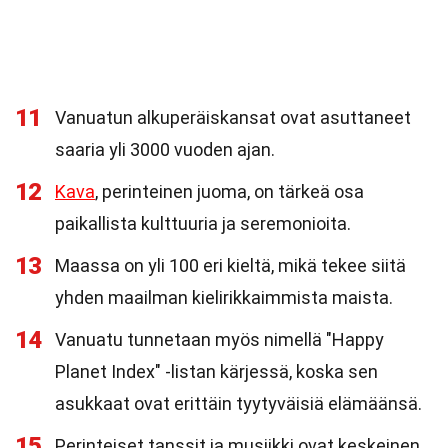
11
Vanuatun alkuperäiskansat ovat asuttaneet
saaria yli 3000 vuoden ajan.
12
Kava
, perinteinen juoma, on tärkeä osa
paikallista kulttuuria ja seremonioita.
13
Maassa on yli 100 eri kieltä, mikä tekee siitä
yhden maailman kielirikkaimmista maista.
14
Vanuatu tunnetaan myös nimellä "Happy
Planet Index" -listan kärjessä, koska sen
asukkaat ovat erittäin tyytyväisiä elämäänsä.
15
Perinteiset tanssit ja musiikki ovat keskeinen