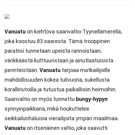
Vanuatu
on kiehtova saarivaltio Tyynellämerellä,
joka koostuu 83 saaresta. Tämä trooppinen
paratiisi tunnetaan upeista rannoistaan,
värikkäästä kulttuuristaan ja ainutlaatuisista
perinteistään.
Vanuatu
tarjoaa matkailijoille
mahdollisuuden kokea tulivuoria, sukellusta
koralliriutoilla ja tutustua paikallisiin heimoihin.
Saarivaltio on myös tunnettu
bungy-hypyn
synnyinpaikkana, mikä houkuttelee
seikkailunhaluisia vierailijoita ympäri maailmaa.
Vanuatu
on itsenäinen valtio, joka saavutti