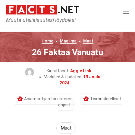
Muuta uteliaisuutesi löydöiksi
Home
Maailma
Maat
26 Faktaa Vanuatu
Kirjoittanut:
Aggie Link
Modified & Updated:
19 Joulu
2024
Asiantuntijan tarkistama
Toimitukselliset
ohjeet
Maat