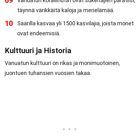
09
Vanuatun koralliriutat ovat sukeltajien paratiisi,
täynnä värikkäitä kaloja ja merielämää.
10
Saarilla kasvaa yli 1500 kasvilajia, joista monet
ovat endeemisiä.
Kulttuuri ja Historia
Vanuatun kulttuuri on rikas ja monimuotoinen,
juontuen tuhansien vuosien takaa.