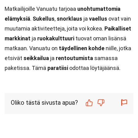
Matkailijoille Vanuatu tarjoaa
unohtumattomia
elämyksiä
.
Sukellus
,
snorklaus
ja
vaellus
ovat vain
muutamia aktiviteetteja, joita voi kokea.
Paikalliset
markkinat
ja
ruokakulttuuri
tuovat oman lisänsä
matkaan. Vanuatu on
täydellinen kohde
niille, jotka
etsivät
seikkailua
ja
rentoutumista
samassa
paketissa. Tämä
paratiisi
odottaa löytäjäänsä.
Oliko tästä sivusta apua?