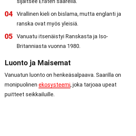
sijaitsee Efaten saarella.
04
Virallinen kieli on bislama, mutta englanti ja
ranska ovat myös yleisiä.
05
Vanuatu itsenäistyi Ranskasta ja Iso-
Britanniasta vuonna 1980.
Luonto ja Maisemat
Vanuatun luonto on henkeäsalpaava. Saarilla on
monipuolinen
ekosysteemi
, joka tarjoaa upeat
puitteet seikkailuille.