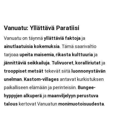
Vanuatu: Yllättävä Paratiisi
Vanuatu on täynnä
yllättäviä faktoja
ja
ainutlaatuisia kokemuksia
. Tämä saarivaltio
tarjoaa
upeita maisemia
,
rikasta kulttuuria
ja
jännittäviä seikkailuja
.
Tulivuoret
,
koralliriutat
ja
trooppiset metsät
tekevät siitä
luonnonystävän
unelman
.
Kastom-villages
antavat kurkistuksen
paikalliseen elämään ja perinteisiin.
Bungee-
hyppyjen alkuperä
ja
maanviljelyyn perustuva
talous
kertovat Vanuatun
monimuotoisuudesta
.