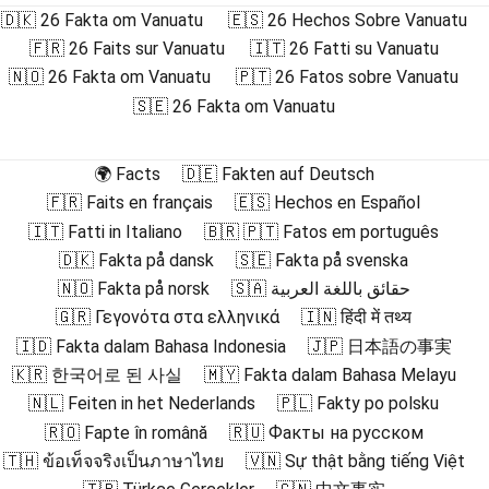
🇩🇰 26 Fakta om Vanuatu
🇪🇸 26 Hechos Sobre Vanuatu
🇫🇷 26 Faits sur Vanuatu
🇮🇹 26 Fatti su Vanuatu
🇳🇴 26 Fakta om Vanuatu
🇵🇹 26 Fatos sobre Vanuatu
🇸🇪 26 Fakta om Vanuatu
🌍 Facts
🇩🇪 Fakten auf Deutsch
🇫🇷 Faits en français
🇪🇸 Hechos en Español
🇮🇹 Fatti in Italiano
🇧🇷 🇵🇹 Fatos em português
🇩🇰 Fakta på dansk
🇸🇪 Fakta på svenska
🇳🇴 Fakta på norsk
🇸🇦 حقائق باللغة العربية
🇬🇷 Γεγονότα στα ελληνικά
🇮🇳 हिंदी में तथ्य
🇮🇩 Fakta dalam Bahasa Indonesia
🇯🇵 日本語の事実
🇰🇷 한국어로 된 사실
🇲🇾 Fakta dalam Bahasa Melayu
🇳🇱 Feiten in het Nederlands
🇵🇱 Fakty po polsku
🇷🇴 Fapte în română
🇷🇺 Факты на русском
🇹🇭 ข้อเท็จจริงเป็นภาษาไทย
🇻🇳 Sự thật bằng tiếng Việt