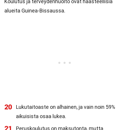
Koulutus ja terveydenhuolto ovat haasteellisia
alueita Guinea-Bissaussa.
20
Lukutaitoaste on alhainen, ja vain noin 59%
aikuisista osaa lukea.
21
Peruskoulutus on maksutonta, mutta