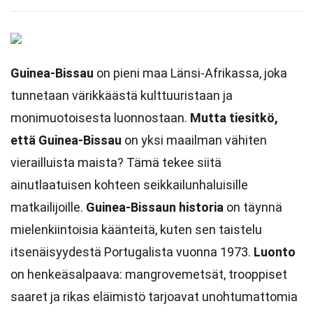
Guinea-Bissau
on pieni maa Länsi-Afrikassa, joka
tunnetaan värikkäästä kulttuuristaan ja
monimuotoisesta luonnostaan.
Mutta tiesitkö,
että Guinea-Bissau
on yksi maailman vähiten
vierailluista maista? Tämä tekee siitä
ainutlaatuisen kohteen seikkailunhaluisille
matkailijoille.
Guinea-Bissaun historia
on täynnä
mielenkiintoisia käänteitä, kuten sen taistelu
itsenäisyydestä Portugalista vuonna 1973.
Luonto
on henkeäsalpaava: mangrovemetsät, trooppiset
saaret ja rikas eläimistö tarjoavat unohtumattomia