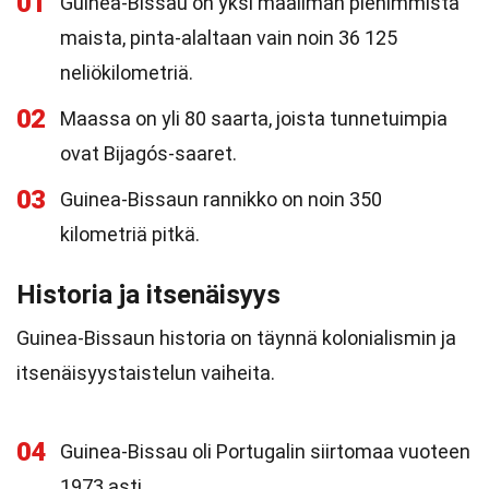
01
Guinea-Bissau on yksi maailman pienimmistä
maista, pinta-alaltaan vain noin 36 125
neliökilometriä.
02
Maassa on yli 80 saarta, joista tunnetuimpia
ovat Bijagós-saaret.
03
Guinea-Bissaun rannikko on noin 350
kilometriä pitkä.
Historia ja itsenäisyys
Guinea-Bissaun historia on täynnä kolonialismin ja
itsenäisyystaistelun vaiheita.
04
Guinea-Bissau oli Portugalin siirtomaa vuoteen
1973 asti.