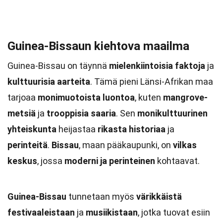
Guinea-Bissaun kiehtova maailma
Guinea-Bissau on täynnä
mielenkiintoisia faktoja
ja
kulttuurisia aarteita
. Tämä pieni Länsi-Afrikan maa
tarjoaa
monimuotoista luontoa
, kuten
mangrove-
metsiä
ja
trooppisia saaria
. Sen
monikulttuurinen
yhteiskunta
heijastaa
rikasta historiaa
ja
perinteitä
.
Bissau
, maan pääkaupunki, on
vilkas
keskus
, jossa
moderni ja perinteinen
kohtaavat.
Guinea-Bissau
tunnetaan myös
värikkäistä
festivaaleistaan
ja
musiikistaan
, jotka tuovat esiin