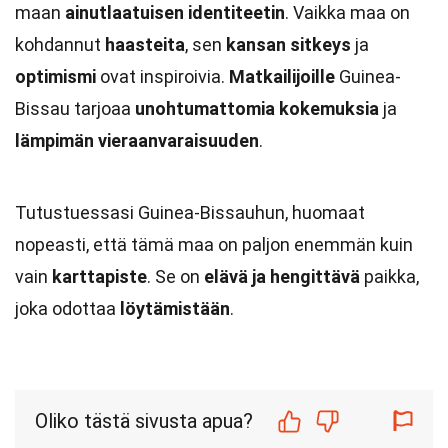
maan
ainutlaatuisen identiteetin
. Vaikka maa on
kohdannut
haasteita
, sen
kansan sitkeys
ja
optimismi
ovat inspiroivia.
Matkailijoille
Guinea-
Bissau tarjoaa
unohtumattomia kokemuksia
ja
lämpimän vieraanvaraisuuden
.
Tutustuessasi Guinea-Bissauhun, huomaat
nopeasti, että tämä maa on paljon enemmän kuin
vain
karttapiste
. Se on
elävä ja hengittävä
paikka,
joka odottaa
löytämistään
.
Oliko tästä sivusta apua?